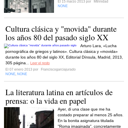
El 15 marzo 2013 por
Mtrinidad
NONE
Cultura clásica y "movida" durante
los años 80 del pasado siglo XX
Arturo Lara, «Lucha
pornográfica de griegos y latinos». Cultura clásica y «movida»
durante los años 80 del siglo XX, Editorial Dínsula, Madrid, 2013,
305 página...
Leer el resto
El 07 enero 2013 por
Franciscogarciajurado
NONE
NONE
,
La literatura latina en artículos de
prensa: o la vida en papel
Ayer, di una clase que me ha
costado preparar al menos 25 años.
En la bonita asignatura titulada
"Roma imaginada", concretamente