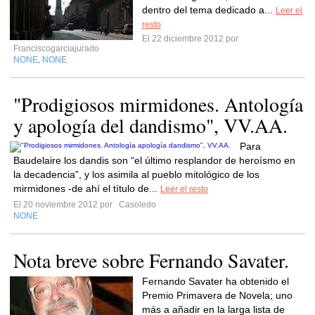
dentro del tema dedicado a...
Leer el
resto
El 22 diciembre 2012 por
Franciscogarciajurado
NONE
NONE
,
"Prodigiosos mirmidones. Antología
y apología del dandismo", VV.AA.
Para
Baudelaire los dandis son “el último resplandor de heroísmo en
la decadencia”, y los asimila al pueblo mitológico de los
mirmidones -de ahí el título de...
Leer el resto
El 20 noviembre 2012 por
Casoledo
NONE
Nota breve sobre Fernando Savater.
Fernando Savater ha obtenido el
Premio Primavera de Novela; uno
más a añadir en la larga lista de