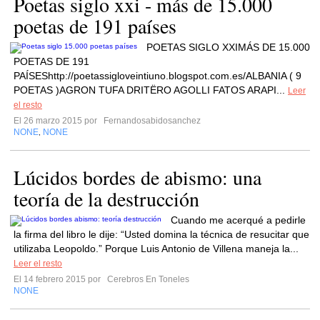
Poetas siglo xxi - más de 15.000
poetas de 191 países
POETAS SIGLO XXIMÁS DE 15.000
POETAS DE 191
PAÍSEShttp://poetassigloveintiuno.blogspot.com.es/ALBANIA ( 9
POETAS )AGRON TUFA DRITËRO AGOLLI FATOS ARAPI...
Leer
el resto
El 26 marzo 2015 por
Fernandosabidosanchez
NONE
NONE
,
Lúcidos bordes de abismo: una
teoría de la destrucción
Cuando me acerqué a pedirle
la firma del libro le dije: “Usted domina la técnica de resucitar que
utilizaba Leopoldo.” Porque Luis Antonio de Villena maneja la...
Leer el resto
El 14 febrero 2015 por
Cerebros En Toneles
NONE