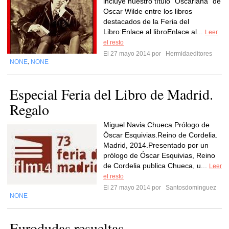
incluye nuestro título "Oscariana" de
Oscar Wilde entre los libros
destacados de la Feria del
Libro:Enlace al libroEnlace al...
Leer
el resto
El 27 mayo 2014 por
Hermidaeditores
NONE
NONE
,
Especial Feria del Libro de Madrid.
Regalo
Miguel Navia.Chueca.Prólogo de
Óscar Esquivias.Reino de Cordelia.
Madrid, 2014.Presentado por un
prólogo de Óscar Esquivias, Reino
de Cordelia publica Chueca, u...
Leer
el resto
El 27 mayo 2014 por
Santosdominguez
NONE
Eurodudas resueltas