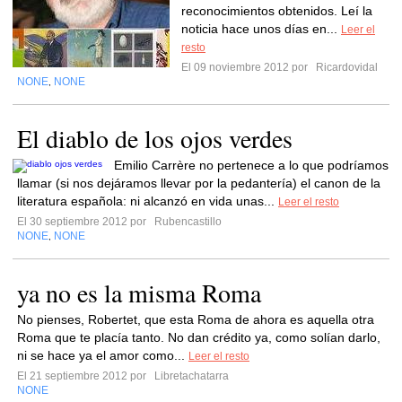
reconocimientos obtenidos. Leí la
noticia hace unos días en...
Leer el
resto
El 09 noviembre 2012 por
Ricardovidal
NONE
NONE
,
El diablo de los ojos verdes
Emilio Carrère no pertenece a lo que podríamos
llamar (si nos dejáramos llevar por la pedantería) el canon de la
literatura española: ni alcanzó en vida unas...
Leer el resto
El 30 septiembre 2012 por
Rubencastillo
NONE
NONE
,
ya no es la misma Roma
No pienses, Robertet, que esta Roma de ahora es aquella otra
Roma que te placía tanto. No dan crédito ya, como solían darlo,
ni se hace ya el amor como...
Leer el resto
El 21 septiembre 2012 por
Libretachatarra
NONE