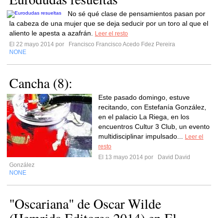
No sé qué clase de pensamientos pasan por
la cabeza de una mujer que se deja seducir por un toro al que el
aliento le apesta a azafrán.
Leer el resto
El 22 mayo 2014 por
Francisco Francisco Acedo Fdez Pereira
NONE
Cancha (8):
Este pasado domingo, estuve
recitando, con Estefanía González,
en el palacio La Riega, en los
encuentros Cultur 3 Club, un evento
multidisciplinar impulsado...
Leer el
resto
El 13 mayo 2014 por
David David
González
NONE
"Oscariana" de Oscar Wilde