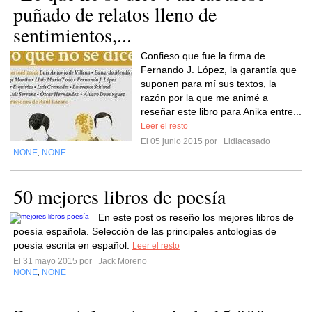
puñado de relatos lleno de
sentimientos,...
Confieso que fue la firma de
Fernando J. López, la garantía que
suponen para mí sus textos, la
razón por la que me animé a
reseñar este libro para Anika entre...
Leer el resto
El 05 junio 2015 por
Lidiacasado
NONE
NONE
,
50 mejores libros de poesía
En este post os reseño los mejores libros de
poesía española. Selección de las principales antologías de
poesía escrita en español.
Leer el resto
El 31 mayo 2015 por
Jack Moreno
NONE
NONE
,