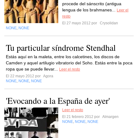
procede del sánscrito (antigua
lengua de los brahmanes...
Leer el
resto
El 27 mayo 2012 por
Crysolidan
NONE
NONE
,
Tu particular síndrome Stendhal
Estás aquí en la maleta, entre los calcetines, los discos de
Camden y aquel artilugio vibratorio del Soho. Estás entre la poca
ropa que se puede llevar...
Leer el resto
El 22 mayo 2012 por
Agora
NONE
NONE
NONE
,
,
'Evocando a la España de ayer'
Leer el resto
El 21 febrero 2012 por
Almargen
NONE
NONE
NONE
,
,