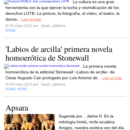
La cultura es una gran
herramienta con la que ejercer la lucha y reivindicación de los
derechos LGTB. La pintura, la fotografía, el vídeo, el teatro, la
danza...
Leer el resto
El 30 mayo 2012 por
Sarah_abilleira
NONE
'Labios de arcilla' primera novela
homoerótica de Stonewall
La primera novela
homoerótica de la editorial Stonewall ~Labios de arcilla~ de
César Augusto Cair prologado por Luis Antonio de...
Leer el resto
El 29 mayo 2012 por
Sarah_abilleira
NONE
NONE
,
Apsara
Sugerida por... Jaime H. En la
mitología hindú, ninfa acuática.
Amigos, nuestra exótica voz del día