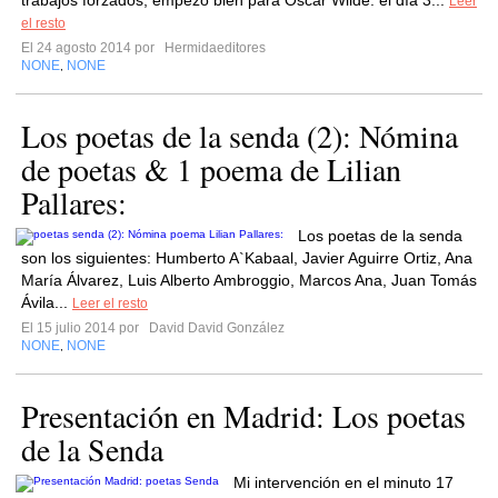
trabajos forzados, empezó bien para Oscar Wilde: el día 3...
Leer
el resto
El 24 agosto 2014 por
Hermidaeditores
NONE
NONE
,
Los poetas de la senda (2): Nómina
de poetas & 1 poema de Lilian
Pallares:
Los poetas de la senda
son los siguientes: Humberto A`Kabaal, Javier Aguirre Ortiz, Ana
María Álvarez, Luis Alberto Ambroggio, Marcos Ana, Juan Tomás
Ávila...
Leer el resto
El 15 julio 2014 por
David David González
NONE
NONE
,
Presentación en Madrid: Los poetas
de la Senda
Mi intervención en el minuto 17