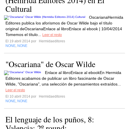
(Hemrida Editores 2014) en El
Cultural
OscarianaHermida
Editores publica los aforismos de Oscar Wilde bajo el título
original deOscarianaEnlace al libroEnlace al ebook | 10/04/2014
Tomemos el título...
Leer el resto
El 19 abril 2014 por
Hermidaeditores
NONE
NONE
,
"Oscariana" de Oscar Wilde
Enlace al libroEnlace al ebookEn Hermida
Editores acabamos de publicar un libro fascinante de Oscar
Wilde, "Oscariana", una selección de pensamientos extraídos...
Leer el resto
El 10 abril 2014 por
Hermidaeditores
NONE
NONE
,
El lenguaje de los puños, 8:
Valencia: 2º round: