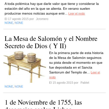
A toda polémica hay que darle valor que tiene y considerar la
estación del año en la que se alienta. En verano suelen
producirse menos noticias aunque entr...
Leer el resto
El 17 agosto 2015 por
Jcromero
NONE
NONE
,
La Mesa de Salomón y el Nombre
Secreto de Dios ( Y II)
En la primera parte de esta historia
de la Mesa de Salomón seguimos
su pista desde el momento en que
fue depositada en el Sancta
Santorum del Templo de...
Leer el
resto
El 15 agosto 2015 por
Pablet
NONE
NONE
,
1 de Noviembre de 1755, las