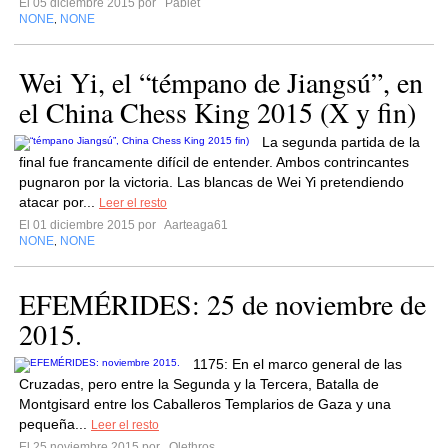
El 05 diciembre 2015 por
Pablet
NONE
NONE
,
Wei Yi, el “témpano de Jiangsú”, en
el China Chess King 2015 (X y fin)
La segunda partida de la
final fue francamente difícil de entender. Ambos contrincantes
pugnaron por la victoria. Las blancas de Wei Yi pretendiendo
atacar por...
Leer el resto
El 01 diciembre 2015 por
Aarteaga61
NONE
NONE
,
EFEMÉRIDES: 25 de noviembre de
2015.
1175: En el marco general de las
Cruzadas, pero entre la Segunda y la Tercera, Batalla de
Montgisard entre los Caballeros Templarios de Gaza y una
pequeña...
Leer el resto
El 25 noviembre 2015 por
Olethros