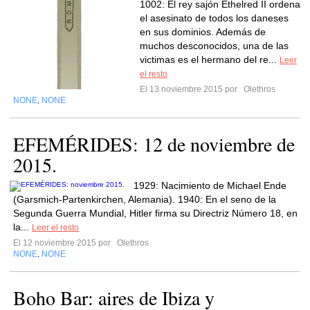
1002: El rey sajón Ethelred II ordena
el asesinato de todos los daneses
en sus dominios. Además de
muchos desconocidos, una de las
victimas es el hermano del re...
Leer
el resto
El 13 noviembre 2015 por
Olethros
NONE
NONE
,
EFEMÉRIDES: 12 de noviembre de
2015.
1929: Nacimiento de Michael Ende
(Garsmich-Partenkirchen, Alemania). 1940: En el seno de la
Segunda Guerra Mundial, Hitler firma su Directriz Número 18, en
la...
Leer el resto
El 12 noviembre 2015 por
Olethros
NONE
NONE
,
Boho Bar: aires de Ibiza y