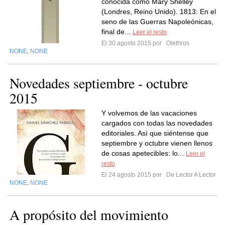
conocida como Mary Shelley
(Londres, Reino Unido). 1813: En el
seno de las Guerras Napoleónicas,
final de...
Leer el resto
El 30 agosto 2015 por
Olethros
NONE
NONE
,
Novedades septiembre - octubre
2015
Y volvemos de las vacaciones
cargados con todas las novedades
editoriales. Así que siéntense que
septiembre y octubre vienen llenos
de cosas apetecibles: lo...
Leer el
resto
El 24 agosto 2015 por
De Lector A Lector
NONE
NONE
,
A propósito del movimiento