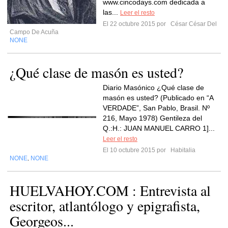
www.cincodays.com dedicada a
las...
Leer el resto
El 22 octubre 2015 por
César César Del
Campo De Acuña
NONE
¿Qué clase de masón es usted?
Diario Masónico ¿Qué clase de
masón es usted? (Publicado en “A
VERDADE”, San Pablo, Brasil. Nº
216, Mayo 1978) Gentileza del
Q.:H.: JUAN MANUEL CARRO 1]...
Leer el resto
El 10 octubre 2015 por
Habitalia
NONE
NONE
,
HUELVAHOY.COM : Entrevista al
escritor, atlantólogo y epigrafista,
Georgeos...