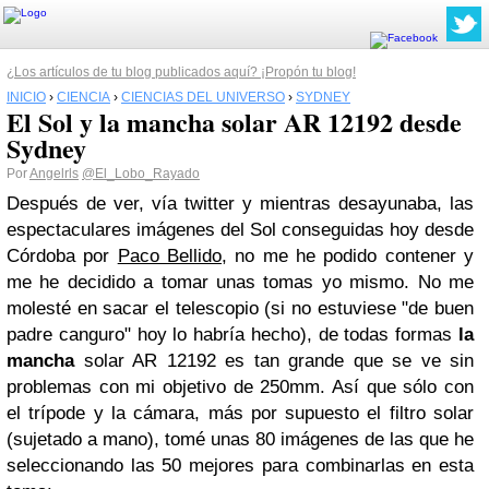
¿Los artículos de tu blog publicados aquí? ¡Propón tu blog!
INICIO
›
CIENCIA
›
CIENCIAS DEL UNIVERSO
›
SYDNEY
El Sol y la mancha solar AR 12192 desde
Sydney
Por
Angelrls
@El_Lobo_Rayado
Después de ver, vía twitter y mientras desayunaba, las
espectaculares imágenes del Sol conseguidas hoy desde
Córdoba por
Paco Bellido
, no me he podido contener y
me he decidido a tomar unas tomas yo mismo. No me
molesté en sacar el telescopio (si no estuviese "de buen
padre canguro" hoy lo habría hecho), de todas formas
la
mancha
solar AR 12192 es tan grande que se ve sin
problemas con mi objetivo de 250mm. Así que sólo con
el trípode y la cámara, más por supuesto el filtro solar
(sujetado a mano), tomé unas 80 imágenes de las que he
seleccionando las 50 mejores para combinarlas en esta