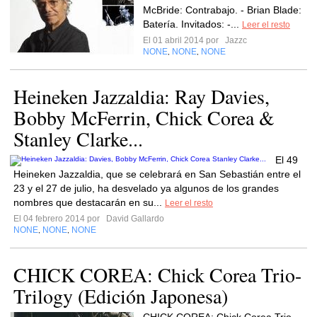
McBride: Contrabajo. - Brian Blade:
Batería. Invitados: -...
Leer el resto
El 01 abril 2014 por
Jazzc
NONE
NONE
NONE
,
,
Heineken Jazzaldia: Ray Davies,
Bobby McFerrin, Chick Corea &
Stanley Clarke...
El 49
Heineken Jazzaldia, que se celebrará en San Sebastián entre el
23 y el 27 de julio, ha desvelado ya algunos de los grandes
nombres que destacarán en su...
Leer el resto
El 04 febrero 2014 por
David Gallardo
NONE
NONE
NONE
,
,
CHICK COREA: Chick Corea Trio-
Trilogy (Edición Japonesa)