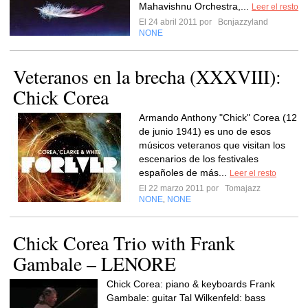
Mahavishnu Orchestra,...
Leer el resto
El 24 abril 2011 por
Bcnjazzyland
NONE
Veteranos en la brecha (XXXVIII):
Chick Corea
Armando Anthony "Chick" Corea (12
de junio 1941) es uno de esos
músicos veteranos que visitan los
escenarios de los festivales
españoles de más...
Leer el resto
El 22 marzo 2011 por
Tomajazz
NONE
NONE
,
Chick Corea Trio with Frank
Gambale – LENORE
Chick Corea: piano & keyboards Frank
Gambale: guitar Tal Wilkenfeld: bass