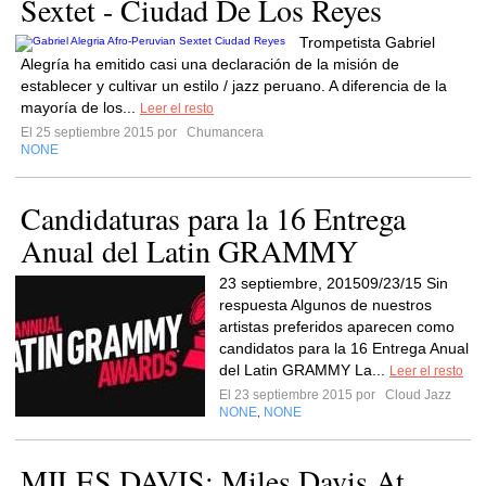
Sextet - Ciudad De Los Reyes
Trompetista Gabriel
Alegría ha emitido casi una declaración de la misión de
establecer y cultivar un estilo / jazz peruano. A diferencia de la
mayoría de los...
Leer el resto
El 25 septiembre 2015 por
Chumancera
NONE
Candidaturas para la 16 Entrega
Anual del Latin GRAMMY
23 septiembre, 201509/23/15 Sin
respuesta Algunos de nuestros
artistas preferidos aparecen como
candidatos para la 16 Entrega Anual
del Latin GRAMMY La...
Leer el resto
El 23 septiembre 2015 por
Cloud Jazz
NONE
NONE
,
MILES DAVIS: Miles Davis At