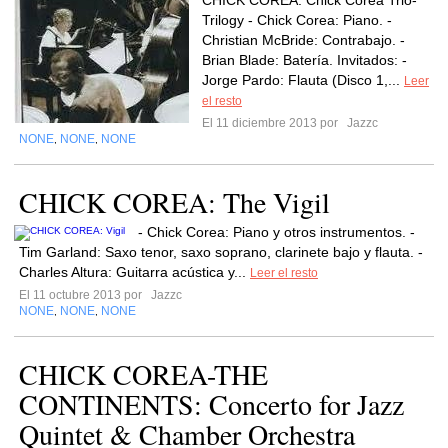
CHICK COREA: Chick Corea Trio-
Trilogy - Chick Corea: Piano. -
Christian McBride: Contrabajo. -
Brian Blade: Batería. Invitados: -
Jorge Pardo: Flauta (Disco 1,...
Leer
el resto
El 11 diciembre 2013 por
Jazzc
NONE
NONE
NONE
,
,
CHICK COREA: The Vigil
- Chick Corea: Piano y otros instrumentos. -
Tim Garland: Saxo tenor, saxo soprano, clarinete bajo y flauta. -
Charles Altura: Guitarra acústica y...
Leer el resto
El 11 octubre 2013 por
Jazzc
NONE
NONE
NONE
,
,
CHICK COREA-THE
CONTINENTS: Concerto for Jazz
Quintet & Chamber Orchestra