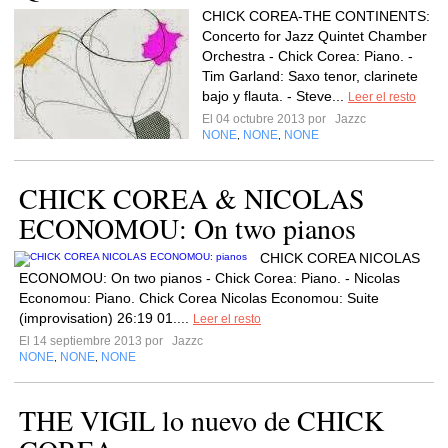
CHICK COREA-THE CONTINENTS:
Concerto for Jazz Quintet Chamber
Orchestra - Chick Corea: Piano. -
Tim Garland: Saxo tenor, clarinete
bajo y flauta. - Steve...
Leer el resto
El 04 octubre 2013 por
Jazzc
NONE
NONE
NONE
,
,
CHICK COREA & NICOLAS
ECONOMOU: On two pianos
CHICK COREA NICOLAS
ECONOMOU: On two pianos - Chick Corea: Piano. - Nicolas
Economou: Piano. Chick Corea Nicolas Economou: Suite
(improvisation) 26:19 01....
Leer el resto
El 14 septiembre 2013 por
Jazzc
NONE
NONE
NONE
,
,
THE VIGIL lo nuevo de CHICK