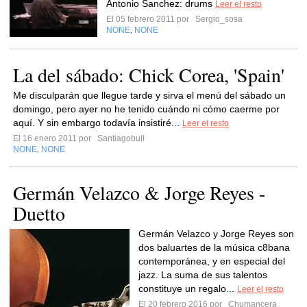
Antonio Sanchez: drums
Leer el resto
El 05 febrero 2011 por
Sergio_sosa
NONE
NONE
,
La del sábado: Chick Corea, 'Spain'
Me disculparán que llegue tarde y sirva el menú del sábado un
domingo, pero ayer no he tenido cuándo ni cómo caerme por
aquí. Y sin embargo todavía insistiré...
Leer el resto
El 16 enero 2011 por
Santiagobull
NONE
NONE
,
Germán Velazco & Jorge Reyes -
Duetto
Germán Velazco y Jorge Reyes son
dos baluartes de la música c8bana
contemporánea, y en especial del
jazz. La suma de sus talentos
constituye un regalo...
Leer el resto
El 20 febrero 2016 por
Chumancera