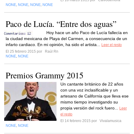
El 18 marzo 2015 por
Calvodemora
NONE
NONE
NONE
NONE
,
,
,
Paco de Lucía. “Entre dos aguas”
Hoy hace un año Paco de Lucía fallecía en
la ciudad mexicana de Playa del Carmen, a consecuencia de un
infarto cardiaco. En mi opinión, ha sido el artista...
Leer el resto
El 25 febrero 2015 por
Raúl Rn
NONE
NONE
,
Premios Grammy 2015
Un cantante británico de 22 años
con una voz inclasificable y un
artesano de California que lleva ese
mismo tiempo investigando su
propia versión del rock fuero...
Leer
el resto
El 14 febrero 2015 por
Vivalamusica
NONE
NONE
,