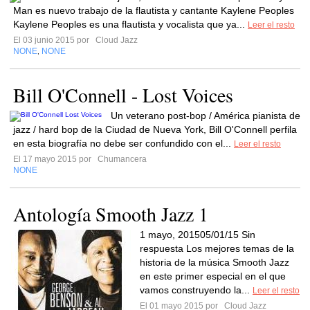
Man es nuevo trabajo de la flautista y cantante Kaylene Peoples
Kaylene Peoples es una flautista y vocalista que ya...
Leer el resto
El 03 junio 2015 por
Cloud Jazz
NONE
NONE
,
Bill O'Connell - Lost Voices
Un veterano post-bop / América pianista de
jazz / hard bop de la Ciudad de Nueva York, Bill O'Connell perfila
en esta biografía no debe ser confundido con el...
Leer el resto
El 17 mayo 2015 por
Chumancera
NONE
Antología Smooth Jazz 1
1 mayo, 201505/01/15 Sin
respuesta Los mejores temas de la
historia de la música Smooth Jazz
en este primer especial en el que
vamos construyendo la...
Leer el resto
El 01 mayo 2015 por
Cloud Jazz