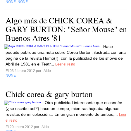
NONE
NONE
,
Algo más de CHICK COREA &
GARY BURTON: "Señor Mouse" en
Buenos Aires '81
Hace
poquito publiqué una nota sobre Corea Burton, ilustrada con una
página de la revista Humo(r), con la publicidad de los shows de
Abril de 1981 en el Teatr...
Leer el resto
El 03 febrero 2012 por
Aldo
NONE
Chick corea & gary burton
Otra publicidad interesante que escannée
(¿se escribe así?) hace un tiempo, mientras hojeaba algunas
revistas de mi colección... En un gran momento de ambos,...
Leer
el resto
El 20 enero 2012 por
Aldo