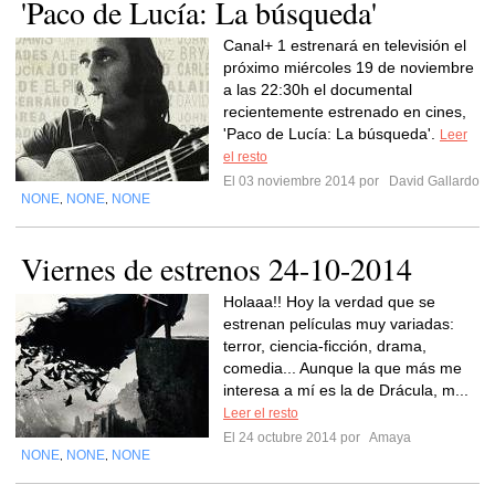
'Paco de Lucía: La búsqueda'
Canal+ 1 estrenará en televisión el
próximo miércoles 19 de noviembre
a las 22:30h el documental
recientemente estrenado en cines,
'Paco de Lucía: La búsqueda'.
Leer
el resto
El 03 noviembre 2014 por
David Gallardo
NONE
NONE
NONE
,
,
Viernes de estrenos 24-10-2014
Holaaa!! Hoy la verdad que se
estrenan películas muy variadas:
terror, ciencia-ficción, drama,
comedia... Aunque la que más me
interesa a mí es la de Drácula, m...
Leer el resto
El 24 octubre 2014 por
Amaya
NONE
NONE
NONE
,
,