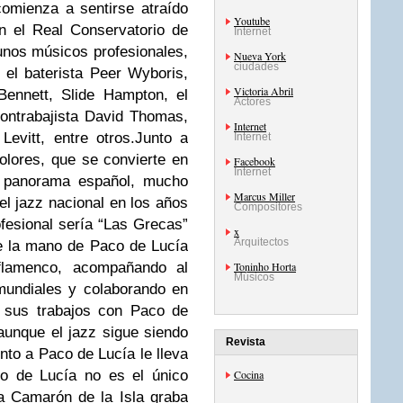
comienza
a sentirse atraído
Youtube
n el Real Conservatorio de
Internet
unos músicos profesionales,
Nueva York
ciudades
 el baterista Peer Wyboris,
Victoria Abril
Bennett, Slide Hampton, el
Actores
contrabajista David Thomas,
Internet
Levitt, entre otros.
J
unto a
Internet
olores, que se convierte en
Facebook
Internet
el panorama
español, mucho
Marcus Miller
l jazz nacional en los años
Compositores
fesional sería “Las Grecas”
x
Arquitectos
 la mano de Paco de Lucía
flamenco, acompañando al
Toninho Horta
Músicos
mundiales y colaborando en
a sus trabajos con Paco de
aunque el jazz sigue siendo
Revista
nto a Paco de Lucía le lleva
o de Lucía no es el único
Cocina
 a Camarón de la Isla graba