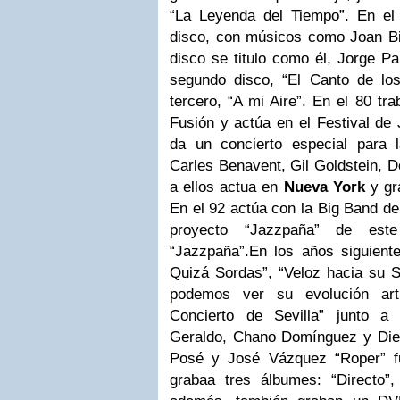
“La Leyenda del Tiempo”.
En el
disco, con músicos como Joan Bib
disco se titulo como él, Jorge Pa
segundo disco, “El Canto de lo
tercero, “A mi Aire”. En el 80 tr
Fusión y actúa en el Festival de
da un concierto especial para l
Carles Benavent, Gil Goldstein, D
a ellos actua en
Nueva York
y gra
En el 92 actúa con la Big Band de
proyecto “Jazzpaña” de est
“Jazzpaña”.
En los años siguient
Quizá Sordas”, “Veloz hacia su S
podemos ver su evolución art
Concierto de Sevilla” junto a
Geraldo, Chano Domínguez y Die
Posé y José Vázquez “Roper” fu
grabaa tres álbumes: “Directo”