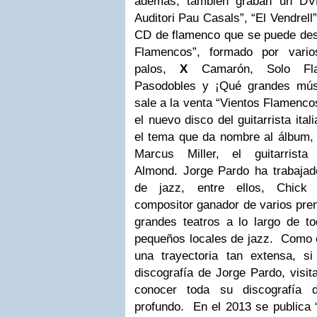
además, también graban un DVD
Auditori Pau Casals”, “El Vendrell
CD de flamenco que se puede desc
Flamencos”, formado por vari
palos,
X
Camarón, Solo Flau
Pasodobles y ¡Qué grandes mús
sale a la venta “Vientos Flamencos
el nuevo disco del guitarrista ita
el tema que da nombre al álbum,
Marcus Miller, el guitarrist
Almond.
Jorge Pardo ha trabaja
de jazz, entre ellos,
Chick
compositor ganador de varios p
grandes teatros a lo largo de 
pequeños locales de jazz.
Como e
una trayectoria tan extensa, s
discografía de Jorge Pardo, visi
conocer toda su discografí
profundo
.
En el 2013 se publica