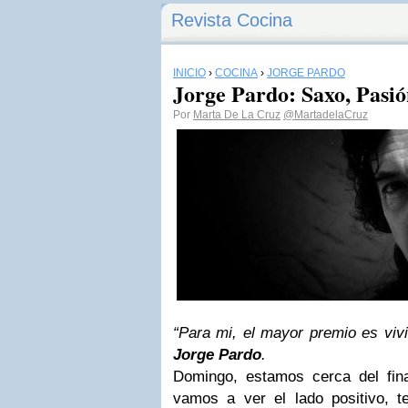
Revista Cocina
INICIO
›
COCINA
›
JORGE PARDO
Jorge Pardo: Saxo, Pasi
Por
Marta De La Cruz
@MartadelaCruz
“
Para mi, el mayor premio es vivi
Jorge Pardo
.
Domingo,
estamos cerca del fina
vamos a ver el lado positivo, 