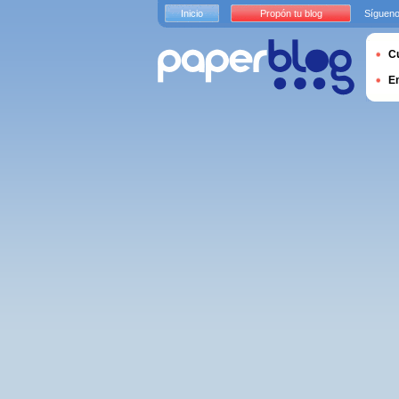
Inicio
Propón tu blog
Sígueno
Cu
E