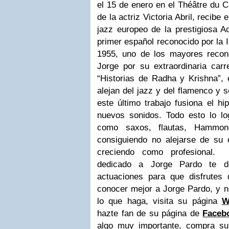
el 15 de enero en el Théâtre du C
de la actriz Victoria Abril
, recibe 
jazz europeo de la prestigiosa 
primer español reconocido por la I
1955,
uno de los mayores recon
Jorge por su extraordinaria carr
“Historias de Radha y Krishna”,
alejan del jazz y del flamenco y 
este último trabajo fusiona el
hip
nuevos sonidos.
Todo esto lo lo
como saxos, flautas, Hammond
consiguiendo no alejarse de s
creciendo como profesional
.
dedicado a Jorge Pardo t
e d
actuaciones
para que disfrutes 
conocer mejor a
Jorge Pardo,
y n
lo que haga, visita su página
W
hazte fan de su página de
Faceb
algo muy importante, compra s