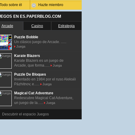
Todo sobre él
Hazte miembro
UEGOS EN ES.PAPERBLOG.COM
Arcade
Casino
Estrategia
Puzzle Bobble
Un clásico juego de Arcade. ......
Juega
Karate Blazers
Karate Blazers es un juego de
Arcade, que forma......
Juega
Puzzle De Bloques
Inventado en 1984 por el ruso Alekséi
Pázhitnov, e......
Juega
Magical Cat Adventure
Redescubre Magical Cat Adventure,
un juego de la......
Juega
Descubrir el espacio Juegos