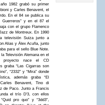
 año 1982 grabó su primer
ioni y Carles Benavent, el
rdo. En el 84 se publica su
s Guerreros” y en el 87 el
abaja con el grupo Flamenco
 Jazz de Montreux. En 1990
a televisión Suiza junto a
on Alias y Álex Acuña, junto
ba para el sello Blue Note.
 la Televisión Alemana en el
e proyecto
nace
el CD
es graba “Las Cigarras son
ino”, “2332” y “Mira” donde
ística, además graba “El
 Carles Benavent, Tino di
z de Paco. Junto a Francis
nda el trío D'3, con ellos
, “Quid pro quo” y “3dd3”,