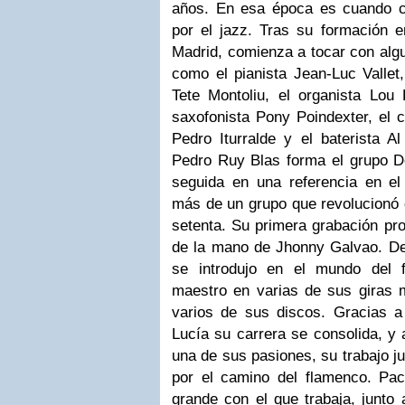
años.
En esa época es cuando 
por el jazz.
Tras su formación e
Madrid, comienza a
tocar con alg
como el pianista Jean-Luc Vallet,
Tete Montoliu, el organista Lou 
saxofonista Pony Poindexter, el 
Pedro Iturralde y el baterista Al 
Pedro Ruy Blas
forma
el grupo D
seguida en una referencia en 
más de un grupo que revolucionó e
setenta. Su primera grabación pro
de la mano de Jhonny Galvao.
De
se introdujo en el mundo del 
maestro en varias de sus giras 
varios de sus discos. Gracias 
Lucía su carrera se consolida,
y 
una de sus pasiones, su trabajo ju
por el camino del flamenco
.
Pac
grande con el que
trabaja
, junto