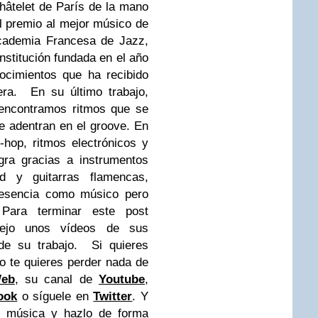
hâtelet de París
de la mano
el premio al mejor músico de
Academia Francesa de Jazz,
nstitución fundada en el año
ocimientos que ha recibido
era
.
En su
último trabajo,
 encontramos ritmos que se
se
adentran
en el groove.
En
-hop, ritmos electrónicos y
gra g
racias a instrumentos
 y guitarras flamencas,
u esencia como músico
pero
Para terminar este post
ejo unos vídeos de sus
de su trabajo
.
Si quieres
o te quieres perder nada de
eb
,
su canal de
Youtube
,
ook
o síguele en
Twitter
.
Y
u música y hazlo de forma