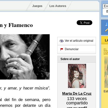
Juegos
Los Autores
ón y Flamenco
L
Ver el artículo original
Denunciar
EL
DÍ
Sobre el autor
r, y amar, y hacer música”.
Est
Marta De La Cruz
133
veces
l del fin
de semana, pero
compartido
tenemos por delante un día
ver su perfil