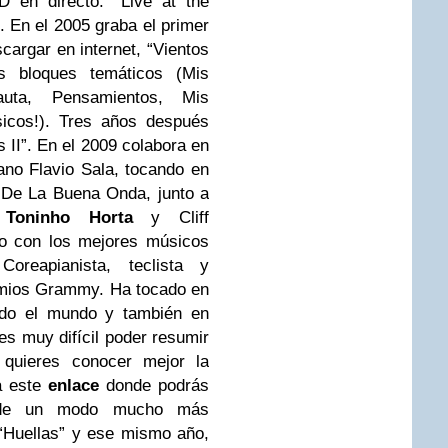
 en directo: “Live at the
”.
En el 2005 graba el primer
argar en internet, “Vientos
os bloques temáticos
(Mis
ta, Pensamientos, Mis
icos!). Tres años después
 II”. En el 2009 colabora en
liano Flavio Sala, tocando en
 De La Buena Onda, junto a
a
Toninho Horta
y Cliff
do con los mejores músicos
 Corea
pianista, teclista y
remios Grammy.
Ha tocado en
todo el mundo y también en
s muy difícil poder resumir
i quieres conocer mejor la
ta este
enlace
donde podrás
a de un modo mucho más
 “Huellas” y ese mismo año,