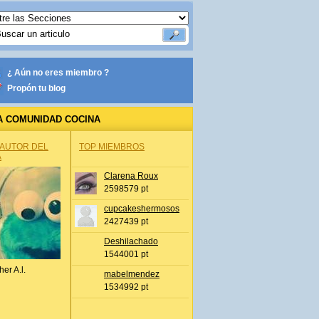
¿ Aún no eres miembro ?
Propón tu blog
A COMUNIDAD COCINA
 AUTOR DEL
TOP MIEMBROS
A
Clarena Roux
2598579 pt
cupcakeshermosos
2427439 pt
Deshilachado
1544001 pt
her A.l.
mabelmendez
1534992 pt