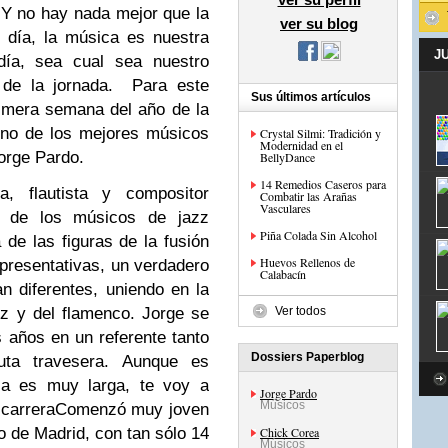
. Y no hay nada mejor que la
ver su blog
n día,
la música
es nuestra
J
día,
sea cual sea nuestro
de la jornada
.
Para este
Sus últimos artículos
rimera semana del año de la
 uno de los mejores músicos
Crystal Silmi: Tradición y
Modernidad en el
orge Pardo.
BellyDance
14 Remedios Caseros para
a, flautista
y compositor
Combatir las Arañas
Vasculares
 de los músicos de jazz
Piña Colada Sin Alcohol
de las figuras de la fusión
Huevos Rellenos de
epresentativas,
un verdadero
Calabacín
an diferentes,
uniendo en la
z y del flamenco
.
Jorge se
Ver todos
s años
en un referente tanto
Dossiers Paperblog
uta travesera.
Aunque es
oria es muy
larga,
te voy a
Jorge Pardo
Músicos
u
carrera
Comenzó muy joven
o de Madrid, con tan sólo 14
Chick Corea
Músicos