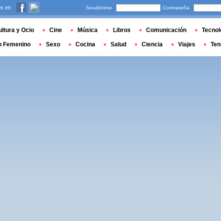
s en
Seudónimo
Contraseña
ltura y Ocio
Cine
Música
Libros
Comunicación
Tecnol
n Femenino
Sexo
Cocina
Salud
Ciencia
Viajes
Ten