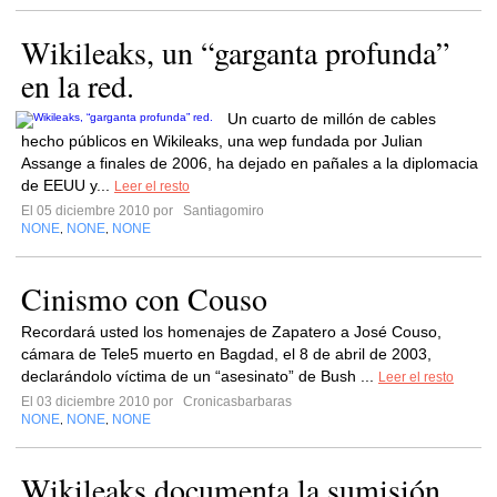
Wikileaks, un “garganta profunda”
en la red.
Un cuarto de millón de cables
hecho públicos en Wikileaks, una wep fundada por Julian
Assange a finales de 2006, ha dejado en pañales a la diplomacia
de EEUU y...
Leer el resto
El 05 diciembre 2010 por
Santiagomiro
NONE
NONE
NONE
,
,
Cinismo con Couso
Recordará usted los homenajes de Zapatero a José Couso,
cámara de Tele5 muerto en Bagdad, el 8 de abril de 2003,
declarándolo víctima de un “asesinato” de Bush ...
Leer el resto
El 03 diciembre 2010 por
Cronicasbarbaras
NONE
NONE
NONE
,
,
Wikileaks documenta la sumisión