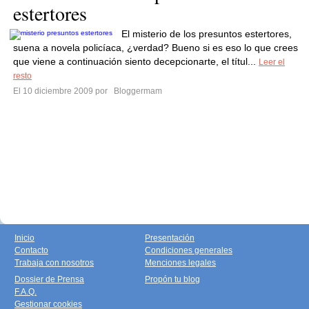
estertores
El misterio de los presuntos estertores,
suena a novela policíaca, ¿verdad? Bueno si es eso lo que crees
que viene a continuación siento decepcionarte, el títul...
Leer el
resto
El 10 diciembre 2009 por
Bloggermam
Inicio
Presentación
Contacto
Condiciones generales
Trabaja con nosotros
Menciones legales
Dossier de Prensa
Propón tu blog
F.A.Q.
Gestionar cookies