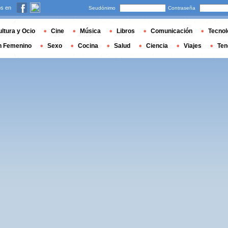
s en
Seudónimo
Contraseña
ltura y Ocio
Cine
Música
Libros
Comunicación
Tecnol
n Femenino
Sexo
Cocina
Salud
Ciencia
Viajes
Ten