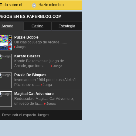
Todo sobre él
Hazte miembro
UEGOS EN ES.PAPERBLOG.COM
Arcade
Casino
Estrategia
Puzzle Bobble
Un clásico juego de Arcade. ......
Juega
Karate Blazers
Karate Blazers es un juego de
Arcade, que forma......
Juega
Puzzle De Bloques
Inventado en 1984 por el ruso Alekséi
Pázhitnov, e......
Juega
Magical Cat Adventure
Redescubre Magical Cat Adventure,
un juego de la......
Juega
Descubrir el espacio Juegos