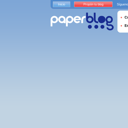
Inicio
Propón tu blog
Sígueno
Cu
E