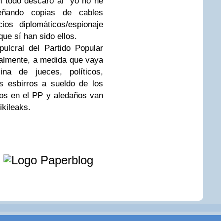
 todo descaro al "yo no he
eñando copias de cables
ios diplomáticos/espionaje
e sí han sido ellos.
pulcral del Partido Popular
ralmente, a medida que vaya
na de jueces, políticos,
s esbirros a sueldo de los
os en el PP y aledaños van
ikileaks.
e