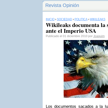
Revista Opinión
INICIO
›
SOCIEDAD
›
POLÍTICA
›
WIKILEAKS
Wikileaks documenta la 
ante el Imperio USA
Publicado el 01 diciembre 2010 por
Joaquim
Los documentos sacados a la l