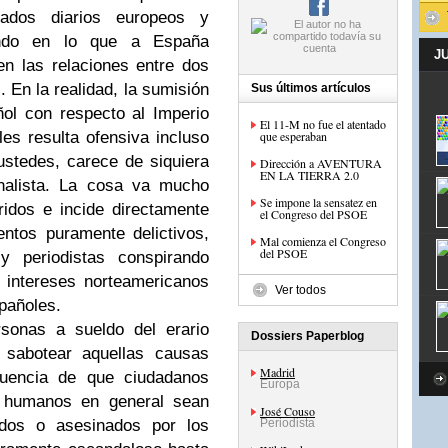
tados diarios europeos y
ando en lo que a España
J
en las relaciones entre dos
En la realidad, la sumisión
Sus últimos artículos
ol con respecto al Imperio
El 11-M no fue el atentado
es resulta ofensiva incluso
que esperaban
stedes, carece de siquiera
Dirección a AVENTURA
EN LA TIERRA 2.0
onalista. La cosa va mucho
Se impone la sensatez en
idos e incide directamente
el Congreso del PSOE
ntos puramente delictivos,
Mal comienza el Congreso
del PSOE
 y periodistas conspirando
 intereses norteamericanos
Ver todos
spañoles.
sonas a sueldo del erario
Dossiers Paperblog
 sabotear aquellas causas
Madrid
cuencia de que ciudadanos
Europa
s humanos en general sean
José Couso
rados o asesinados por los
Periodista