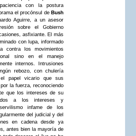
paciencia con la postura
e brama el procónsul de
Bush
ardo Aguirre, a un asesor
resión sobre el Gobierno
casiones, asfixiante. El más
minado con lupa, informado
a contra los movimientos
cional sino en el manejo
ente internos. Intrusiones
ngún rebozo, con chulería
el papel vicario que sus
por la fuerza, reconociendo
te que los intereses de su
ados a los intereses y
ervilismo infame de los
ularmente del judicial y del
siones en cadena desde ya
s, antes bien la mayoría de