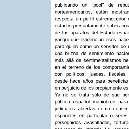
publicando un "pool" de repu
norteamericanos, están mostr
respecta un perfil estremecedor 
estados presuntamente soberanos. 
de los aparatos del Estado españ
yanqui que evidencian esos papel
para quien como un servidor de u
una brizna de sentimiento naci
más allá de sentimentalismos her
en el terreno de los comportamie
con políticos, jueces, fiscales
desde hace años para beneficiar
en perjuicio de los propiamente e
Ya no se trata sólo de que per
público español maniobren para
judiciales abiertas como conse
españoles en particular o sere
perseguidos avasallados, tortu