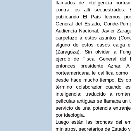
llamados de inteligencia nort
contra los allí secuestrados.
publicando El País leemos po
General del Estado, Conde-Pumpi
Audiencia Nacional, Javier Zara
carpetazo a estos asuntos (Con
alguno de estos casos caiga 
(Zaragoza). Sin olvidar a Fung
ejerció de Fiscal General del
entonces presidente Aznar. A
norteamericana le califica como 
desde hace mucho tiempo. Es obvi
término colaborador cuando e
inteligencia: traducido a romá
películas antiguas se llamaba un t
servicio de una potencia extranj
por ideología.
Luego están las broncas del em
ministros, secretarios de Estado y