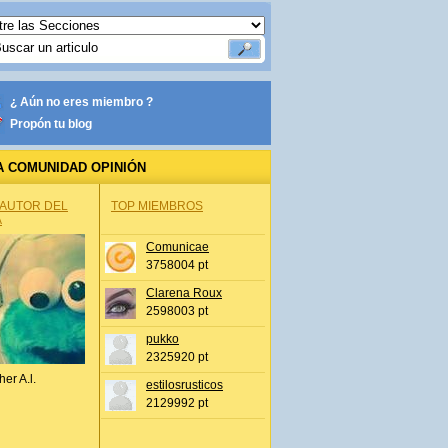
¿ Aún no eres miembro ?
Propón tu blog
A COMUNIDAD OPINIÓN
 AUTOR DEL
TOP MIEMBROS
A
Comunicae
3758004 pt
Clarena Roux
2598003 pt
pukko
2325920 pt
her A.l.
estilosrusticos
2129992 pt