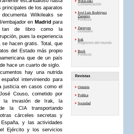
eramente escandaloso hasta
WikiLeaks
Comunicación
 principales de los aparatos
José Luis Rodríguez
 documenta Wilkileaks se
Zapatero
Políticos
ul/embajador en
Madrid
para
Zaragoza
s tan de libro como la
ciudades
rrupción, pues la experiencia
Irak
se hacen gratis. Total, que
Regiones del mundo
atos del Estado más propio
Bush
Políticos
roamericana que de un país
de hace un cuarto de siglo.
cumentos hay una nutrida
Revistas
 español interviniendo para
la justicia en casos como el
Opinión
 José Couso, cometido por
Política
e la invasión de Irak, la
Sociedad
de la CIA transportando
tras cárceles secretas y
 España, y las actividades
l Ejército y los servicios