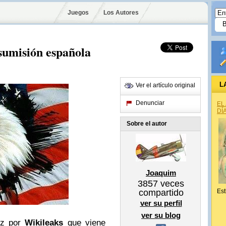
Juegos
Los Autores
sumisión española
L
Ver el artículo original
Denunciar
EL
DÍ
Sobre el autor
Joaquim
3857
veces
compartido
Est
ver su perfil
ver su blog
uz por
Wikileaks
que viene