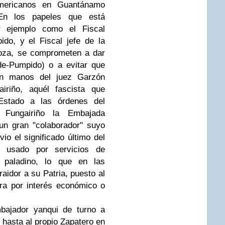
eamericanos en Guantánamo
 En los papeles que está
r ejemplo como el Fiscal
do, y el Fiscal jefe de la
goza, se comprometen a dar
de-Pumpido) o a evitar que
en manos del juez Garzón
airiño, aquél fascista que
 Estado a las órdenes del
 Fungairiño la Embajada
un gran "colaborador" suyo
o el significado último del
s usado por servicios de
n paladino, lo que en las
raidor a su Patria, puesto al
era por interés económico o
bajador yanqui de turno a
 hasta al propio Zapatero en