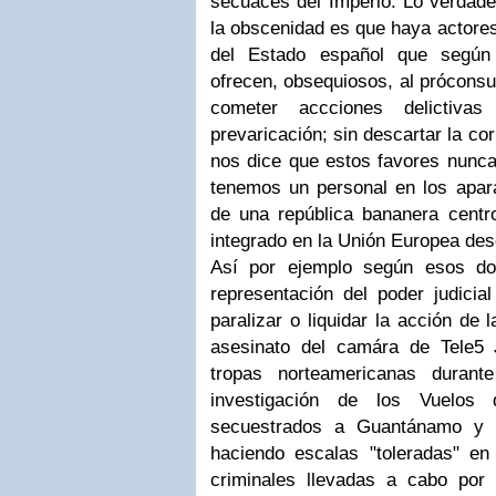
secuaces del Imperio. Lo verdad
la obscenidad es que haya actores
del Estado español que según
ofrecen, obsequiosos, al prócons
cometer accciones delictiva
prevaricación; sin descartar la co
nos dice que estos favores nunca 
tenemos un personal en los apar
de una república bananera cent
integrado en la Unión Europea des
Así por ejemplo según esos do
representación del poder judicial
paralizar o liquidar la acción de 
asesinato del camára de Tele5
tropas norteamericanas durant
investigación de los Vuelos 
secuestrados a Guantánamo y o
haciendo escalas "toleradas" en
criminales llevadas a cabo por e