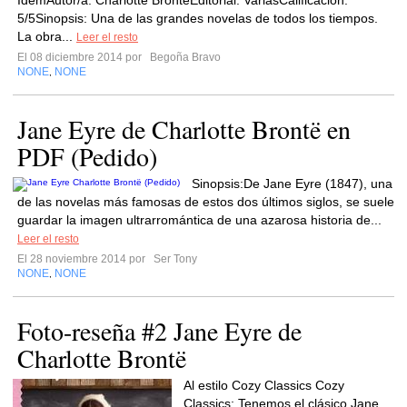
ÍdemAutor/a: Charlotte BrontëEditorial: VariasCalificación:
5/5Sinopsis: Una de las grandes novelas de todos los tiempos.
La obra...
Leer el resto
El 08 diciembre 2014 por
Begoña Bravo
NONE
NONE
,
Jane Eyre de Charlotte Brontë en
PDF (Pedido)
Sinopsis:De Jane Eyre (1847), una
de las novelas más famosas de estos dos últimos siglos, se suele
guardar la imagen ultrarromántica de una azarosa historia de...
Leer el resto
El 28 noviembre 2014 por
Ser Tony
NONE
NONE
,
Foto-reseña #2 Jane Eyre de
Charlotte Brontë
Al estilo Cozy Classics Cozy
Classics: Tenemos el clásico Jane