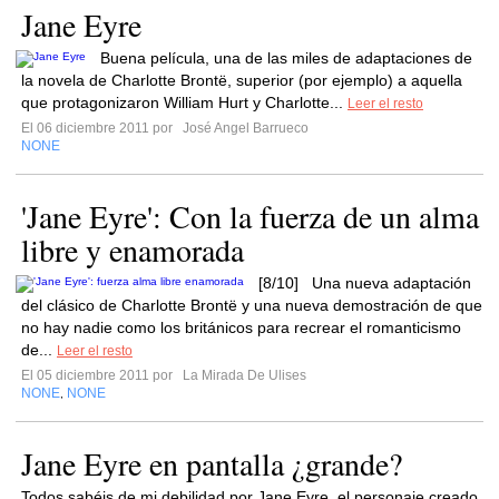
Jane Eyre
Buena película, una de las miles de adaptaciones de
la novela de Charlotte Brontë, superior (por ejemplo) a aquella
que protagonizaron William Hurt y Charlotte...
Leer el resto
El 06 diciembre 2011 por
José Angel Barrueco
NONE
'Jane Eyre': Con la fuerza de un alma
libre y enamorada
[8/10] Una nueva adaptación
del clásico de Charlotte Brontë y una nueva demostración de que
no hay nadie como los británicos para recrear el romanticismo
de...
Leer el resto
El 05 diciembre 2011 por
La Mirada De Ulises
NONE
NONE
,
Jane Eyre en pantalla ¿grande?
Todos sabéis de mi debilidad por Jane Eyre, el personaje creado