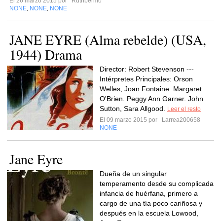
El 26 marzo 2015 por
Ruthbermo
NONE
NONE
NONE
,
,
JANE EYRE (Alma rebelde) (USA,
1944) Drama
Director: Robert Stevenson ---
Intérpretes Principales: Orson
Welles, Joan Fontaine. Margaret
O'Brien. Peggy Ann Garner. John
Sutton, Sara Allgood.
Leer el resto
El 09 marzo 2015 por
Larrea200658
NONE
Jane Eyre
Dueña de un singular
temperamento desde su complicada
infancia de huérfana, primero a
cargo de una tía poco cariñosa y
después en la escuela Lowood,