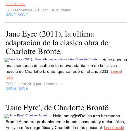
Leer el resto
El 30 septiembre 2013 por
Hsusurradas
NONE
NONE
,
Jane Eyre (2011), la ultima
adaptacion de la clasica obra de
Charlotte Brönte.
Hace apenas
unas semanas descubri esta nueva adaptacion de la clasica
novela de Charlotte Brönte, que se rodó en el año 2011.
Leer el
resto
El 21 febrero 2013 por
Librosintinta
NONE
NONE
,
'Jane Eyre', de Charlotte Brontë
¡Hola, amig@s!De las tres hermanas
Brontë Anne era probablemente la más sosegada y melancólica,
Emily la más enigmática y Charlotte la más pasional.
Leer el resto