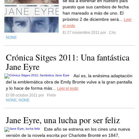
se iba a estrenar en nuestro país
puesto que sus cambios de fecha
han mareado a más de uno. El
próximo 2 de diciembre será...
Leer
el resto
El 27 noviembre 2011 por
Cris
NONE
Crónica Sitges 2011: Una fantástica
Jane Eyre
Así es, la enésima adaptación
del la emblemática obra de Emily Bronte vulve a la gran pantalla
y lo hace de forma más...
Leer el resto
El 08 octubre 2011 por
Fimin
NONE
NONE
,
Jane Eyre, una lucha por ser feliz
Este año se estrena en los cines una nueva
versión de la novela escrita por Charlotte Brontë en 1847,