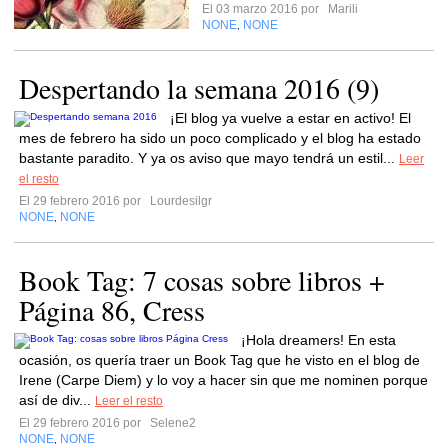
El 03 marzo 2016 por
Marili
NONE
NONE
,
Despertando la semana 2016 (9)
¡El blog ya vuelve a estar en activo! El
mes de febrero ha sido un poco complicado y el blog ha estado
bastante paradito. Y ya os aviso que mayo tendrá un estil...
Leer
el resto
El 29 febrero 2016 por
Lourdesilgr
NONE
NONE
,
Book Tag: 7 cosas sobre libros +
Página 86, Cress
¡Hola dreamers! En esta
ocasión, os quería traer un Book Tag que he visto en el blog de
Irene (Carpe Diem) y lo voy a hacer sin que me nominen porque
así de div...
Leer el resto
El 29 febrero 2016 por
Selene2
NONE
NONE
,