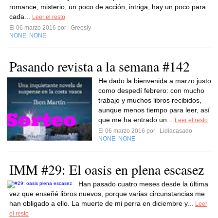
romance, misterio, un poco de acción, intriga, hay un poco para
cada...
Leer el resto
El 06 marzo 2016 por
Greesly
NONE
NONE
,
Pasando revista a la semana #142
He dado la bienvenida a marzo justo
como despedí febrero: con mucho
trabajo y muchos libros recibidos,
aunque menos tiempo para leer, así
que me ha entrado un...
Leer el resto
El 06 marzo 2016 por
Lidiacasado
NONE
NONE
,
IMM #29: El oasis en plena escasez
Han pasado cuatro meses desde la última
vez que enseñé libros nuevos, porque varias circunstancias me
han obligado a ello. La muerte de mi perra en diciembre y...
Leer
el resto