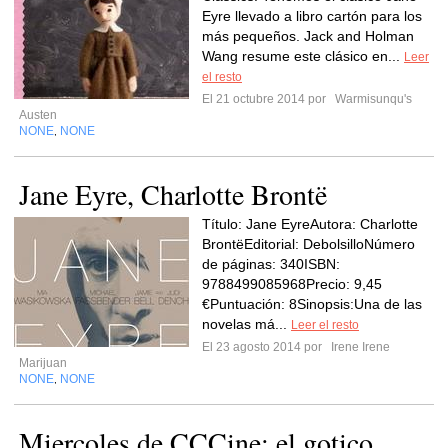
Eyre llevado a libro cartón para los
más pequeños. Jack and Holman
Wang resume este clásico en...
Leer
el resto
El 21 octubre 2014 por
Warmisunqu's
Austen
NONE
NONE
,
Jane Eyre, Charlotte Brontë
Título: Jane EyreAutora: Charlotte
BrontëEditorial: DebolsilloNúmero
de páginas: 340ISBN:
9788499085968Precio: 9,45
€Puntuación: 8Sinopsis:Una de las
novelas má...
Leer el resto
El 23 agosto 2014 por
Irene Irene
Marijuan
NONE
NONE
,
Miercoles de CCCine: el gotico