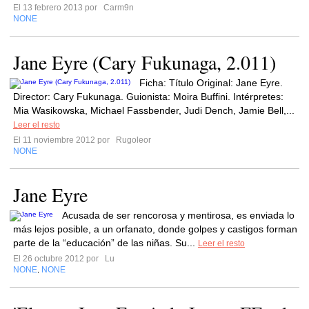
El 13 febrero 2013 por
Carm9n
NONE
Jane Eyre (Cary Fukunaga, 2.011)
Ficha: Título Original: Jane Eyre.
Director: Cary Fukunaga. Guionista: Moira Buffini. Intérpretes:
Mia Wasikowska, Michael Fassbender, Judi Dench, Jamie Bell,...
Leer el resto
El 11 noviembre 2012 por
Rugoleor
NONE
Jane Eyre
Acusada de ser rencorosa y mentirosa, es enviada lo
más lejos posible, a un orfanato, donde golpes y castigos forman
parte de la “educación” de las niñas. Su...
Leer el resto
El 26 octubre 2012 por
Lu
NONE
NONE
,