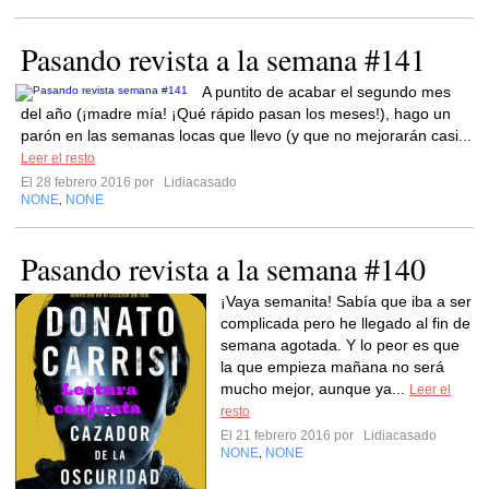
Pasando revista a la semana #141
A puntito de acabar el segundo mes
del año (¡madre mía! ¡Qué rápido pasan los meses!), hago un
parón en las semanas locas que llevo (y que no mejorarán casi...
Leer el resto
El 28 febrero 2016 por
Lidiacasado
NONE
NONE
,
Pasando revista a la semana #140
¡Vaya semanita! Sabía que iba a ser
complicada pero he llegado al fin de
semana agotada. Y lo peor es que
la que empieza mañana no será
mucho mejor, aunque ya...
Leer el
resto
El 21 febrero 2016 por
Lidiacasado
NONE
NONE
,