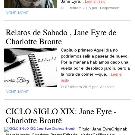
Jane Eyre...
Leer el resto
El 11 febrero 2015 por
Felipoween
NONE
NONE
,
Relatos de Sabado , Jane Eyre de
Charlotte Bronte
Capítulo primero Aquel día no
podríamos salir a pasear de nuevo.
Por la mañana habíamos dado una
vuelta por el desolado jardín, pero a
la hora de comer —que...
Leer el
resto
El 07 febrero 2015 por
Anescris
NONE
NONE
,
CICLO SIGLO XIX: Jane Eyre -
Charlotte Brontë
Título: Jane EyreOriginal: