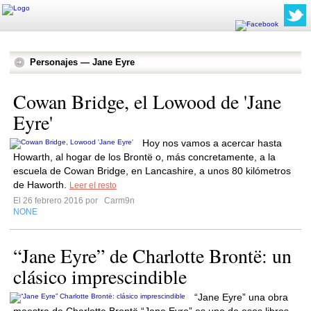
Personajes — Jane Eyre
Cowan Bridge, el Lowood de 'Jane
Eyre'
Hoy nos vamos a acercar hasta
Howarth, al hogar de los Brontë o, más concretamente, a la
escuela de Cowan Bridge, en Lancashire, a unos 80 kilómetros
de Haworth.
Leer el resto
El 26 febrero 2016 por
Carm9n
NONE
“Jane Eyre” de Charlotte Brontë: un
clásico imprescindible
“Jane Eyre” una obra