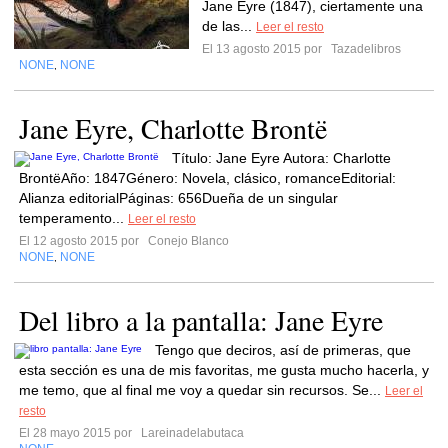
Jane Eyre (1847), ciertamente una
de las...
Leer el resto
El 13 agosto 2015 por
Tazadelibros
NONE
NONE
,
Jane Eyre, Charlotte Brontë
Título: Jane Eyre Autora: Charlotte
BrontëAño: 1847Género: Novela, clásico, romanceEditorial:
Alianza editorialPáginas: 656Dueña de un singular
temperamento...
Leer el resto
El 12 agosto 2015 por
Conejo Blanco
NONE
NONE
,
Del libro a la pantalla: Jane Eyre
Tengo que deciros, así de primeras, que
esta sección es una de mis favoritas, me gusta mucho hacerla, y
me temo, que al final me voy a quedar sin recursos. Se...
Leer el
resto
El 28 mayo 2015 por
Lareinadelabutaca