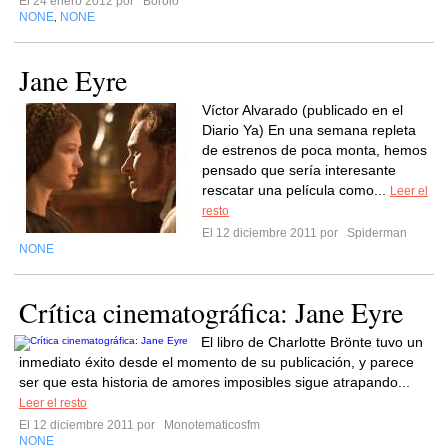
El 24 enero 2012 por
Borolo
NONE
NONE
,
Jane Eyre
Víctor Alvarado (publicado en el
Diario Ya) En una semana repleta
de estrenos de poca monta, hemos
pensado que sería interesante
rescatar una película como...
Leer el
resto
El 12 diciembre 2011 por
Spiderman
NONE
Crítica cinematográfica: Jane Eyre
El libro de Charlotte Brönte tuvo un
inmediato éxito desde el momento de su publicación, y parece
ser que esta historia de amores imposibles sigue atrapando...
Leer el resto
El 12 diciembre 2011 por
Monotematicosfm
NONE