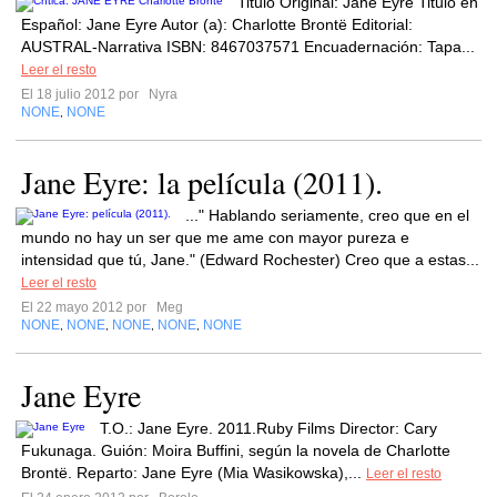
Titulo Original: Jane Eyre Titulo en
Español: Jane Eyre Autor (a): Charlotte Brontë Editorial:
AUSTRAL-Narrativa ISBN: 8467037571 Encuadernación: Tapa...
Leer el resto
El 18 julio 2012 por
Nyra
NONE
NONE
,
Jane Eyre: la película (2011).
..." Hablando seriamente, creo que en el
mundo no hay un ser que me ame con mayor pureza e
intensidad que tú, Jane." (Edward Rochester) Creo que a estas...
Leer el resto
El 22 mayo 2012 por
Meg
NONE
NONE
NONE
NONE
NONE
,
,
,
,
Jane Eyre
T.O.: Jane Eyre. 2011.Ruby Films Director: Cary
Fukunaga. Guión: Moira Buffini, según la novela de Charlotte
Brontë. Reparto: Jane Eyre (Mia Wasikowska),...
Leer el resto