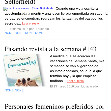
Setterfield)
Cuando una vieja escritora
acostumbrada a mentir y una joven librera empeñada en saber la
verdad se encuentran, regresan los fantasmas del pasado, los
secretos...
Leer el resto
El 16 marzo 2016 por
Lorienold
NONE
NONE
NONE
NONE
,
,
,
Pasando revista a la semana #143
A medida que se acercan las
vacaciones de Semana Santa, mis
semanas se van aligerando de
asuntos añadidos, así que la que
termina hoy y la que empieza
mañana...
Leer el resto
El 13 marzo 2016 por
Lidiacasado
NONE
NONE
,
Personajes femeninos preferidos por