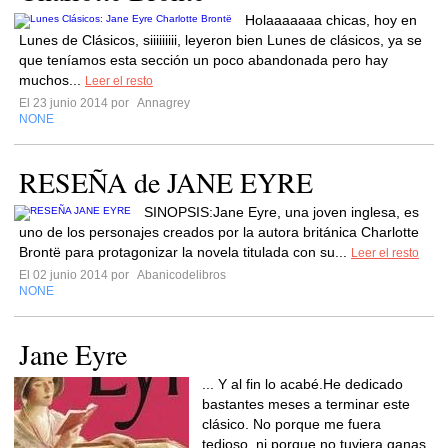
Holaaaaaaa chicas, hoy en
Lunes de Clásicos, siiiiiiiii, leyeron bien Lunes de clásicos, ya se
que teníamos esta sección un poco abandonada pero hay
muchos...
Leer el resto
El 23 junio 2014 por
Annagrey
NONE
RESEÑA de JANE EYRE
SINOPSIS:Jane Eyre, una joven inglesa, es
uno de los personajes creados por la autora británica Charlotte
Brontë para protagonizar la novela titulada con su...
Leer el resto
El 02 junio 2014 por
Abanicodelibros
NONE
Jane Eyre
... Y al fin lo acabé.He dedicado
bastantes meses a terminar este
clásico. No porque me fuera
tedioso, ni porque no tuviera ganas