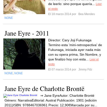
de leerlo: sino porque quería...
Leer
el resto
El 18 marzo 2014 por
Bea Mendes
NONE
Jane Eyre - 2011
Director: Cary Joji Fukunaga
Termino esta 'mini-retrospectiva' de
Fukunaga, iniciada ayer nada más
con su opera prima, Sin Nombre, y
que finalizo hoy con esta...
Leer el
resto
El 07 marzo 2014 por
Jimmy Fdz
NONE
NONE
,
Jane Eyre de Charlotte Brontë
⇒ Jane EyreAutor: Charlotte Brontë
Género: NarrativaEditorial: Austral Publicación: 1901 (edición
2011)ISBN: 9788467036961 Precio: 12,90€Marcada por su...