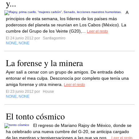
y...
A
principios de esta semana, los líderes de los países más
poderosos del planeta se reunían en Los Cabos (México). La
cumbre del Grupo de los Veinte (G20),...
Leer el resto
El 24 junio 2012 por
Santiagomiro
NONE
NONE
,
La forense y la minera
Ayer salí a cenar con un grupo de amigos. De entrada debo
entonar el mea culpa. Desconocía por completo que tenía una
amiga forense y otra minera.
Leer el resto
El 23 junio 2012 por
House
NONE
NONE
,
El tonto cósmico
El regreso de Mariano Rajoy de México, donde se
ha celebrado una nueva cumbre del G-20, se anticipa cargado
de las mentiras y tergiversaciones a las que ya nos...
Leer el resto