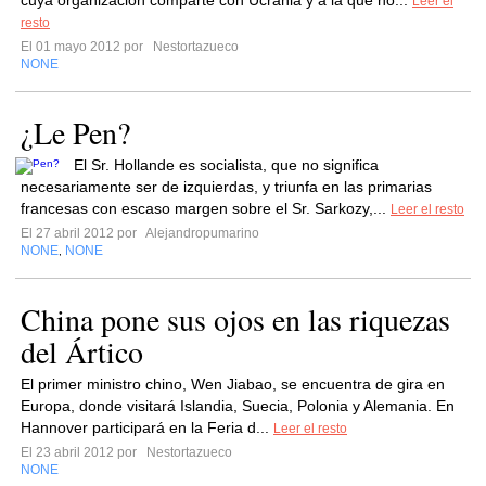
cuya organización comparte con Ucrania y a la que no...
Leer el
resto
El 01 mayo 2012 por
Nestortazueco
NONE
¿Le Pen?
El Sr. Hollande es socialista, que no significa
necesariamente ser de izquierdas, y triunfa en las primarias
francesas con escaso margen sobre el Sr. Sarkozy,...
Leer el resto
El 27 abril 2012 por
Alejandropumarino
NONE
NONE
,
China pone sus ojos en las riquezas
del Ártico
El primer ministro chino, Wen Jiabao, se encuentra de gira en
Europa, donde visitará Islandia, Suecia, Polonia y Alemania. En
Hannover participará en la Feria d...
Leer el resto
El 23 abril 2012 por
Nestortazueco
NONE