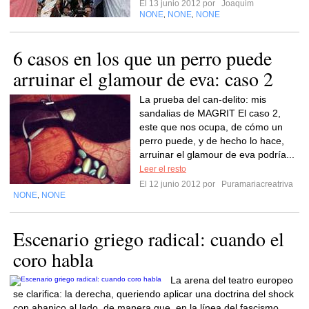
El 13 junio 2012 por
Joaquim
NONE
NONE
NONE
,
,
6 casos en los que un perro puede
arruinar el glamour de eva: caso 2
La prueba del can-delito: mis
sandalias de MAGRIT El caso 2,
este que nos ocupa, de cómo un
perro puede, y de hecho lo hace,
arruinar el glamour de eva podría...
Leer el resto
El 12 junio 2012 por
Puramariacreatriva
NONE
NONE
,
Escenario griego radical: cuando el
coro habla
La arena del teatro europeo
se clarifica: la derecha, queriendo aplicar una doctrina del shock
con abanico al lado, de manera que, en la línea del fascismo...