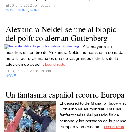
El 20 junio 2012 por
Joaquim
NONE
NONE
NONE
,
,
Alexandra Neldel se une al biopic
del político aleman Guttenberg
A la mayoría de
nosotros el nombre de Alexandra Neldel no nos suena de nada
pero, la actriz alemana es una de las grandes estrellas de la
televisión de aquel...
Leer el resto
El 13 junio 2012 por
Pilarm
NONE
Un fantasma español recorre Europa
El descrédito de Mariano Rajoy y su
Gobierno ya es mundial. Tras las
fanfarronadas del pasado fin de
semana y las portadas de la prensa
europea y americana...
Leer el resto