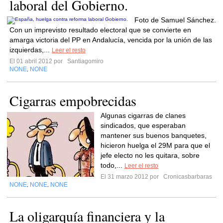
laboral del Gobierno.
Foto de Samuel Sánchez.
Con un imprevisto resultado electoral que se convierte en
amarga victoria del PP en Andalucía, vencida por la unión de las
izquierdas,...
Leer el resto
El 01 abril 2012 por
Santiagomiro
NONE
NONE
,
Cigarras empobrecidas
Algunas cigarras de clanes
sindicados, que esperaban
mantener sus buenos banquetes,
hicieron huelga el 29M para que el
jefe electo no les quitara, sobre
todo,...
Leer el resto
El 31 marzo 2012 por
Cronicasbarbaras
NONE
NONE
NONE
,
,
La oligarquía financiera y la