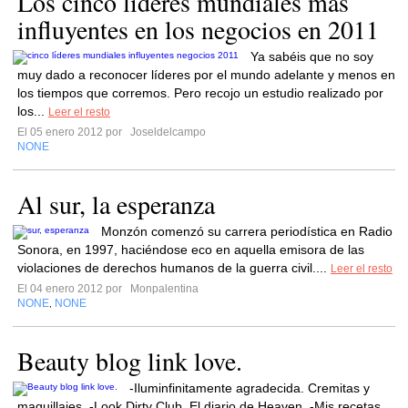
Los cinco líderes mundiales más
influyentes en los negocios en 2011
Ya sabéis que no soy
muy dado a reconocer líderes por el mundo adelante y menos en
los tiempos que corremos. Pero recojo un estudio realizado por
los...
Leer el resto
El 05 enero 2012 por
Joseldelcampo
NONE
Al sur, la esperanza
Monzón comenzó su carrera periodística en Radio
Sonora, en 1997, haciéndose eco en aquella emisora de las
violaciones de derechos humanos de la guerra civil....
Leer el resto
El 04 enero 2012 por
Monpalentina
NONE
NONE
,
Beauty blog link love.
-Iluminfinitamente agradecida. Cremitas y
maquillajes. -Look Dirty Club. El diario de Heaven. -Mis recetas