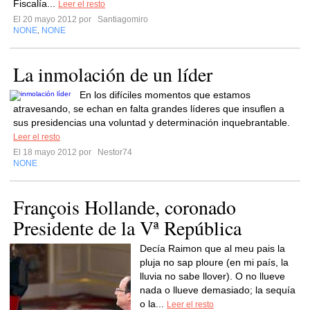
Fiscalía...
Leer el resto
El 20 mayo 2012 por
Santiagomiro
NONE
NONE
,
La inmolación de un líder
En los difíciles momentos que estamos
atravesando, se echan en falta grandes líderes que insuflen a
sus presidencias una voluntad y determinación inquebrantable.
Leer el resto
El 18 mayo 2012 por
Nestor74
NONE
François Hollande, coronado
Presidente de la Vª República
Decía Raimon que al meu pais la
pluja no sap ploure (en mi país, la
lluvia no sabe llover). O no llueve
nada o llueve demasiado; la sequía
o la...
Leer el resto