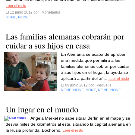
Leer el resto
El 12 junio 2012 por
Monetarius
NONE
NONE
,
Las familias alemanas cobrarán por
cuidar a sus hijos en casa
En Alemania se acaba de aprobar
una medida que permitirá a las
familias alemanas cobrar por cuidar
a sus hijos en el hogar, la ayuda se
aplicará a partir del añ...
Leer el resto
El 09 junio 2012 por
Pequelia
NONE
NONE
NONE
NONE
NONE
,
,
,
,
Un lugar en el mundo
Angela Merkel no sabe situar Berlín en el mapa y se
desvía miles de kilómetros al este, situando la capital alemana en
la Rusia profunda. Bochorno.
Leer el resto