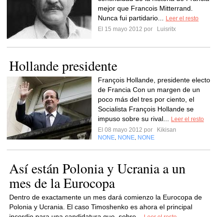
mejor que Francois Mitterrand.
Nunca fui partidario...
Leer el resto
El 15 mayo 2012 por
Luisritx
Hollande presidente
François Hollande, presidente electo
de Francia Con un margen de un
poco más del tres por ciento, el
Socialista François Hollande se
impuso sobre su rival...
Leer el resto
El 08 mayo 2012 por
Kikisan
NONE
NONE
NONE
,
,
Así están Polonia y Ucrania a un
mes de la Eurocopa
Dentro de exactamente un mes dará comienzo la Eurocopa de
Polonia y Ucrania. El caso Timoshenko es ahora el principal
incordio para una candidatura que, sobre...