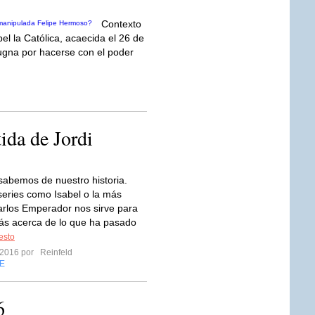
Contexto
bel la Católica, acaecida el 26 de
gna por hacerse con el poder
tida de Jordi
abemos de nuestro historia.
series como Isabel o la más
arlos Emperador nos sirve para
ás acerca de lo que ha pasado
resto
 2016 por
Reinfeld
E
6