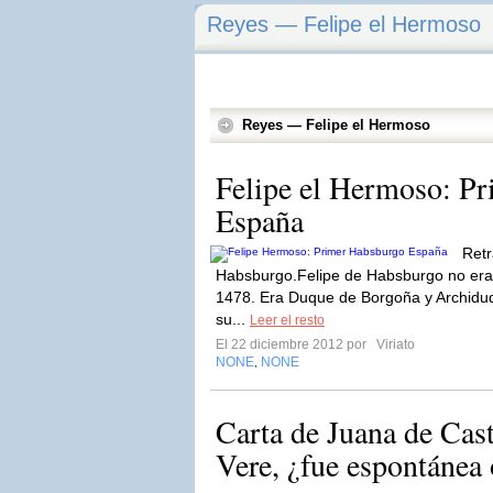
Reyes — Felipe el Hermoso
Reyes — Felipe el Hermoso
Felipe el Hermoso: P
España
Retr
Habsburgo.Felipe de Habsburgo no era
1478. Era Duque de Borgoña y Archiduqu
su...
Leer el resto
El 22 diciembre 2012 por
Viriato
NONE
NONE
,
Carta de Juana de Cast
Vere, ¿fue espontánea