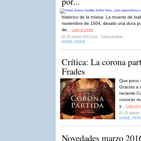
por...
histórico de la misiva: La muerte de Isa
noviembre de 1504, desató una dura pu
de...
Leer el resto
El 16 enero 2012 por
Ladycaroline
NONE
NONE
,
Crítica: La corona par
Frades
Que poco s
Gracias a 
reciente C
conocer m
y...
Leer el 
El 16 marzo
NONE
NON
,
Novedades marzo 201