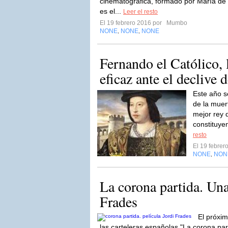
cinematográfica, formado por María de
es el...
Leer el resto
El 19 febrero 2016 por
Mumbo
NONE
NONE
NONE
,
,
Fernando el Católico,
eficaz ante el declive 
Este año s
de la muer
mejor rey 
constituye
resto
El 19 febre
NONE
NON
,
La corona partida. Una
Frades
El próxim
las carteleras españolas "La corona part