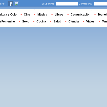
s en
Seudónimo
Contraseña
ltura y Ocio
Cine
Música
Libros
Comunicación
Tecnol
n Femenino
Sexo
Cocina
Salud
Ciencia
Viajes
Ten