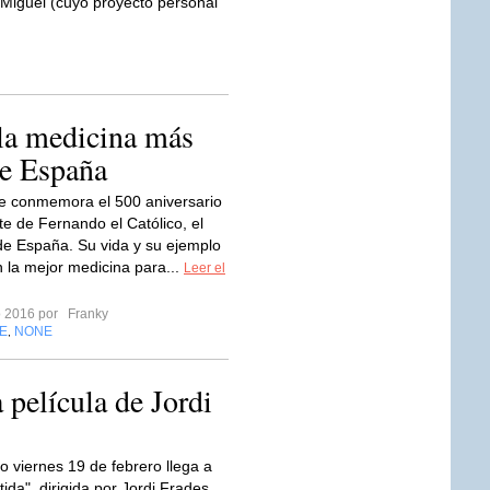
 Miguel (cuyo proyecto personal
 la medicina más
de España
e conmemora el 500 aniversario
te de Fernando el Católico, el
de España. Su vida y su ejemplo
n la mejor medicina para...
Leer el
ro 2016 por
Franky
E
NONE
,
 película de Jordi
o viernes 19 de febrero llega a
ida", dirigida por Jordi Frades,