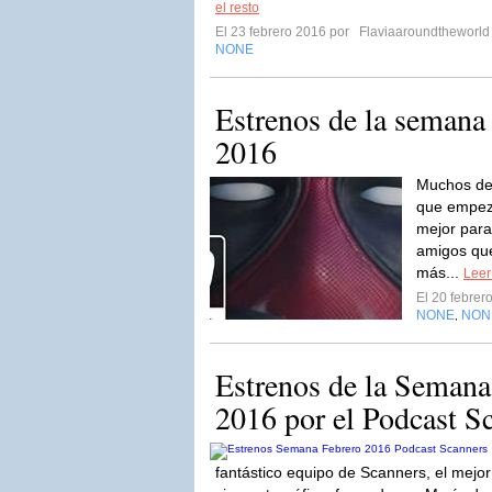
el resto
El 23 febrero 2016 por
Flaviaaroundtheworld
NONE
Estrenos de la semana 
2016
Muchos de
que empeza
mejor para
amigos que
más...
Leer
El 20 febre
NONE
NON
,
Estrenos de la Semana
2016 por el Podcast S
fantástico equipo de Scanners, el mejor