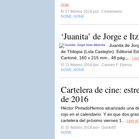
resto
El 17 febrero 2016 por
Cineenserio
NONE
NONE
,
‘Juanita’ de Jorge e It
Juanita de Jorg
de Thilopia (Lola Castejón). Editorial E
Cartoné, 160 x 215 mm., 48 pág.,...
Leer
El 15 febrero 2016 por
Carmen F. Etreros
NONE
NONE
,
Cartelera de cine: estr
de 2016
Héctor PintadoHemos alcanzado una d
rojo en el calendario. Y es que dos gr
cartelera del próximo viernes 1...
Leer el
El 15 febrero 2016 por
Dante85
NONE