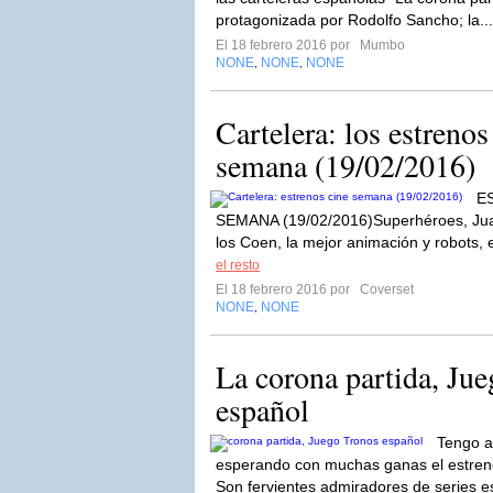
protagonizada por Rodolfo Sancho; la..
El 18 febrero 2016 por
Mumbo
NONE
NONE
NONE
,
,
Cartelera: los estrenos
semana (19/02/2016)
E
SEMANA (19/02/2016)Superhéroes, Juana
los Coen, la mejor animación y robots, e
el resto
El 18 febrero 2016 por
Coverset
NONE
NONE
,
La corona partida, Ju
español
Tengo a
esperando con muchas ganas el estreno 
Son fervientes admiradores de series e