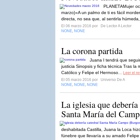
PLANETAMujer océ
marzo)«A un palmo de ti es fácil morde
directa, no sea que, al sentirla húmeda, 
El 06 marzo 2016 por
De Lector A Lector
NONE
NONE
,
La corona partida
Juana I tendrá que segui
justicia Sinopsis y ficha técnica Tras l
Católico y Felipe el Hermoso...
Leer el re
El 05 marzo 2016 por
Universo De A
NONE
NONE
NONE
,
,
La iglesia que debería 
Santa María del Camp
deshabitada Castilla, Juana la Loca hiz
fúnebre que llevaría a su amado Felip