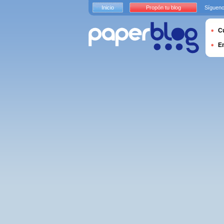
Inicio
Propón tu blog
Sígueno
Cu
E