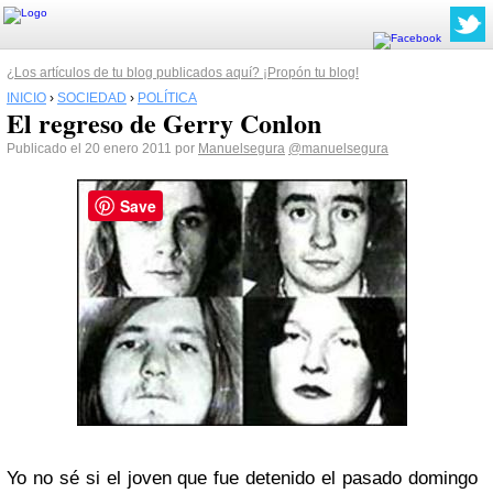
¿Los artículos de tu blog publicados aquí? ¡Propón tu blog!
INICIO
›
SOCIEDAD
›
POLÍTICA
El regreso de Gerry Conlon
Publicado el 20 enero 2011 por
Manuelsegura
@manuelsegura
Save
Yo no sé si el joven que fue detenido el pasado domingo