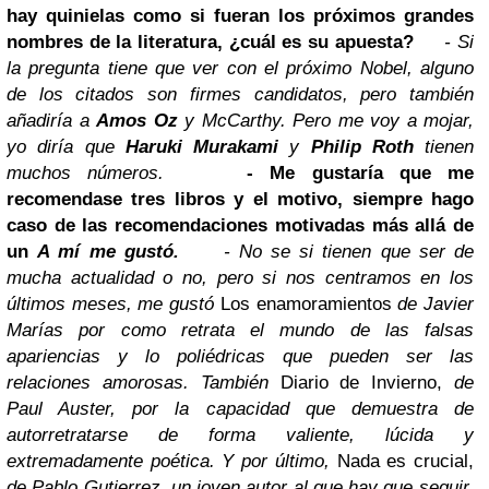
hay quinielas como si fueran los próximos grandes
nombres de la literatura, ¿cuál es su apuesta?
- Si
la pregunta tiene que ver con el próximo Nobel, alguno
de los citados son firmes candidatos, pero también
añadiría a
Amos Oz
y McCarthy. Pero me voy a mojar,
yo diría que
Haruki Murakami
y
Philip Roth
tienen
muchos números.
- Me gustaría que me
recomendase tres libros y el motivo, siempre hago
caso de las recomendaciones motivadas más allá de
un
A mí me gustó.
- No se si tienen que ser de
mucha actualidad o no, pero si nos centramos en los
últimos meses, me gustó
Los enamoramientos
de Javier
Marías por como retrata el mundo de las falsas
apariencias y lo poliédricas que pueden ser las
relaciones amorosas. También
Diario de Invierno,
de
Paul Auster, por la capacidad que demuestra de
autorretratarse de forma valiente, lúcida y
extremadamente poética. Y por último,
Nada es crucial,
de Pablo Gutierrez, un joven autor al que hay que seguir,