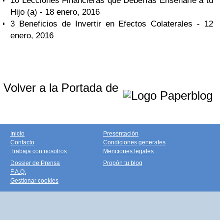
10 Lecciones Financieras que Deberías Enseñarle a tu
Hijo (a)
- 18 enero, 2016
3 Beneficios de Invertir en Efectos Colaterales
- 12
enero, 2016
Volver a la Portada de
Inicio
Presentación
Contacto
Condiciones generales
Trabaja con nosotros
Menciones legales
Dossier de Prensa
Propón tu blog
F.A.Q.
Gestionar cookies