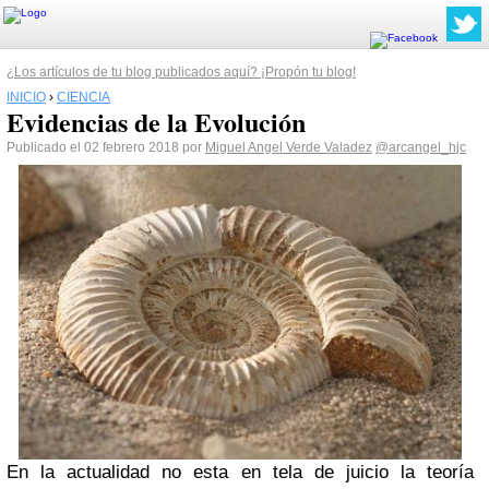
¿Los artículos de tu blog publicados aquí? ¡Propón tu blog!
INICIO
›
CIENCIA
Evidencias de la Evolución
Publicado el 02 febrero 2018 por
Miguel Angel Verde Valadez
@arcangel_hjc
En la actualidad no esta en tela de juicio la teoría