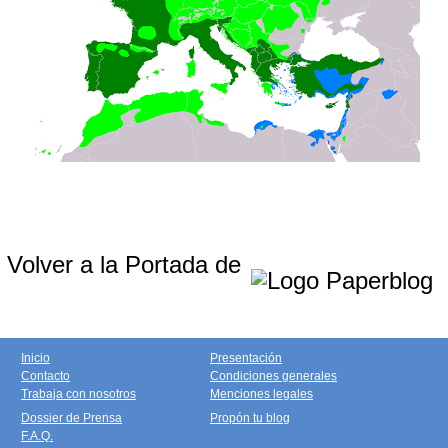
Volver a la Portada de
Inicio
Presentación
Contacto
Condiciones generales
Trabaja con nosotros
Menciones legales
Dossier de Prensa
Propón tu blog
F.A.Q.