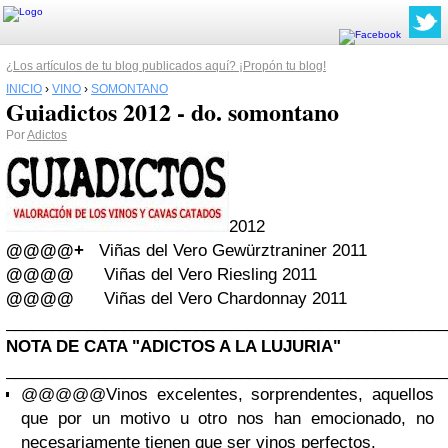
¿Los artículos de tu blog publicados aquí? ¡Propón tu blog!
INICIO
›
VINO
›
SOMONTANO
Guiadictos 2012 - do. somontano
Por
Adictos
2012
@@@@+
Viñas del Vero Gewürztraniner 2011
@@@@
Viñas del Vero Riesling 2011
@@@@
Viñas del Vero Chardonnay 2011
_________________________________________________
NOTA DE CATA "ADICTOS A LA LUJURIA"
_________________________________________________
@@@@@
Vinos excelentes, sorprendentes, aquellos
que por un motivo u otro nos han emocionado, no
necesariamente tienen que ser vinos perfectos.