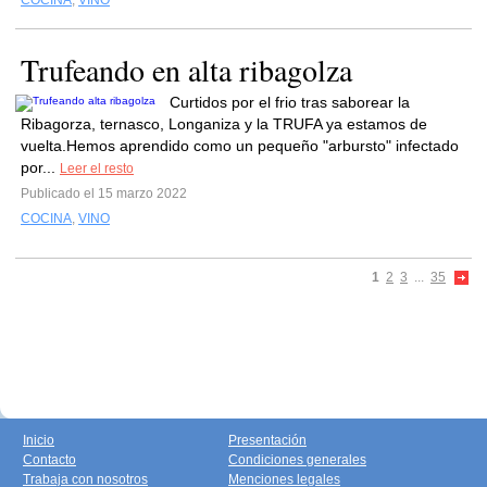
COCINA
,
VINO
Trufeando en alta ribagolza
Curtidos por el frio tras saborear la
Ribagorza, ternasco, Longaniza y la TRUFA ya estamos de
vuelta.Hemos aprendido como un pequeño "arbursto" infectado
por...
Leer el resto
Publicado el 15 marzo 2022
COCINA
,
VINO
1
2
3
...
35
Inicio
Presentación
Contacto
Condiciones generales
Trabaja con nosotros
Menciones legales