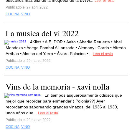
buscarlos más allá de la moqueta de la BWW...
Leer el resto
Publicado el 27 abril 2022
COCINA
,
VINO
La musica del vi 2022
4Kilos • A.E. DOR • Aalto • Abadía Retuerta • Abel
Mendoza • Adega Pombal A Lanzada • Alemany i Corrio • Alfredo
Arribas • Alonso del Yerro • Álvaro Palacios •...
Leer el resto
Publicado el 29 marzo 2022
COCINA
,
VINO
Vins de la memoria - xavi nolla
En tiempos asquerosamente odiosos que
mejor que recordar para enmendar ( Polonia??) Ayer
recordamos saboreando grandes vinazos, del 1936 al 1939,
unos años que...
Leer el resto
Publicado el 29 marzo 2022
COCINA
,
VINO