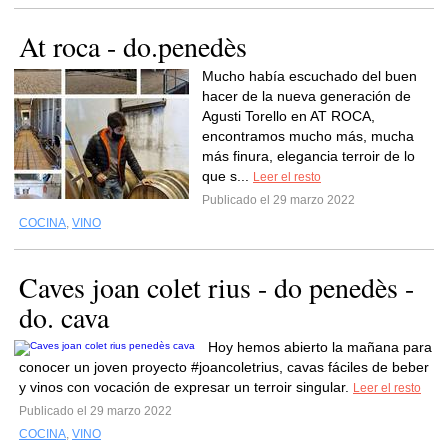
At roca - do.penedès
Mucho había escuchado del buen
hacer de la nueva generación de
Agusti Torello en AT ROCA,
encontramos mucho más, mucha
más finura, elegancia terroir de lo
que s...
Leer el resto
Publicado el 29 marzo 2022
COCINA
,
VINO
Caves joan colet rius - do penedès -
do. cava
Hoy hemos abierto la mañana para
conocer un joven proyecto #joancoletrius, cavas fáciles de beber
y vinos con vocación de expresar un terroir singular.
Leer el resto
Publicado el 29 marzo 2022
COCINA
,
VINO