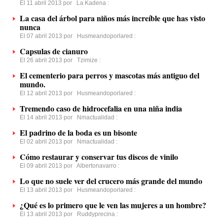
El 11 abril 2013 por
La Kadena
:
La casa del árbol para niños más increíble que has visto
nunca
El 07 abril 2013 por
Husmeandoporlared
:
Capsulas de cianuro
El 26 abril 2013 por
Tzimize
:
El cementerio para perros y mascotas más antiguo del
mundo.
El 12 abril 2013 por
Husmeandoporlared
:
Tremendo caso de hidrocefalia en una niña india
El 14 abril 2013 por
Nmactualidad
:
El padrino de la boda es un bisonte
El 02 abril 2013 por
Nmactualidad
:
Cómo restaurar y conservar tus discos de vinilo
El 09 abril 2013 por
Albertonavarro
:
Lo que no suele ver del crucero más grande del mundo
El 13 abril 2013 por
Husmeandoporlared
:
¿Qué es lo primero que le ven las mujeres a un hombre?
El 13 abril 2013 por
Ruddyprecina
: