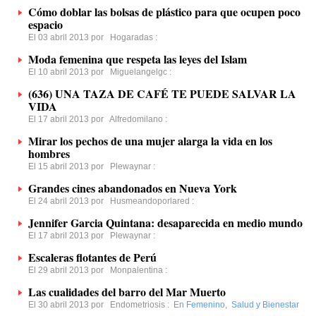
Cómo doblar las bolsas de plástico para que ocupen poco
espacio
El 03 abril 2013 por
Hogaradas
:
Moda femenina que respeta las leyes del Islam
El 10 abril 2013 por
Miguelangelgc
:
(636) UNA TAZA DE CAFÉ TE PUEDE SALVAR LA
VIDA
El 17 abril 2013 por
Alfredomilano
:
Mirar los pechos de una mujer alarga la vida en los
hombres
El 15 abril 2013 por
Plewaynar
:
Grandes cines abandonados en Nueva York
El 24 abril 2013 por
Husmeandoporlared
:
Jennifer Garcia Quintana: desaparecida en medio mundo
El 17 abril 2013 por
Plewaynar
:
Escaleras flotantes de Perú
El 29 abril 2013 por
Monpalentina
:
Las cualidades del barro del Mar Muerto
El 30 abril 2013 por
Endometriosis
:
En Femenino
,
Salud y Bienestar