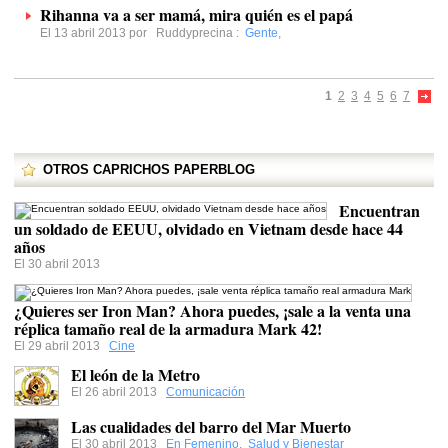
Rihanna va a ser mamá, mira quién es el papá
El 13 abril 2013 por
Ruddyprecina
:
Gente
,
1
2
3
4
5
6
7
OTROS CAPRICHOS PAPERBLOG
Encuentran
un soldado de EEUU, olvidado en Vietnam desde hace 44
años
El 30 abril 2013
¿Quieres ser Iron Man? Ahora puedes, ¡sale a la venta una
réplica tamaño real de la armadura Mark 42!
El 29 abril 2013
Cine
El león de la Metro
El 26 abril 2013
Comunicación
Las cualidades del barro del Mar Muerto
El 30 abril 2013
En Femenino
,
Salud y Bienestar