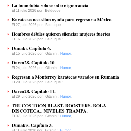
La homofobia solo es odio e ignorancia
El 11 julio 2026 por
Belduque
:
Karatecas necesitan ayuda para regresar a México
El 27 julio 2026 por
Belduque
:
Hombres débiles quieren silenciar mujeres fuertes
El 16 julio 2026 por
Belduque
:
Dunaki. Capítulo 6.
El 15 julio 2026 por
Gitanin
:
Humor
,
Daren28. Capítulo 10.
El 24 julio 2026 por
Gitanin
:
Humor
,
Regresan a Monterrey karatecas varados en Rumania
El 29 julio 2026 por
Belduque
:
Daren28. Capítulo 11.
El 29 julio 2026 por
Gitanin
:
Humor
,
TRUCOS TOON BLAST. BOOSTERS. BOLA
DISCOTECA.. NIVELES TRAMPA.
El 07 julio 2026 por
Gitanin
:
Humor
,
Dunakis. Capítulo 3.
El 11 julio 2026 por
Gitanin
:
Humor
,