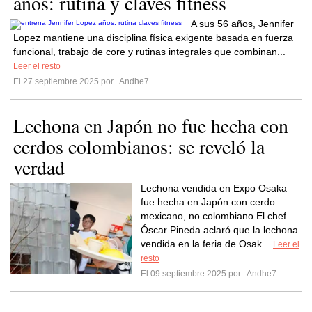
años: rutina y claves fitness
A sus 56 años, Jennifer
Lopez mantiene una disciplina física exigente basada en fuerza
funcional, trabajo de core y rutinas integrales que combinan...
Leer el resto
El 27 septiembre 2025 por
Andhe7
Lechona en Japón no fue hecha con
cerdos colombianos: se reveló la
verdad
Lechona vendida en Expo Osaka
fue hecha en Japón con cerdo
mexicano, no colombiano El chef
Óscar Pineda aclaró que la lechona
vendida en la feria de Osak...
Leer el
resto
El 09 septiembre 2025 por
Andhe7