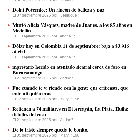
El 06 septiembre 2025 por
Belduque
:
Dolní Počernice: Un rincón de belleza y paz
El 07 septiembre 2025 por
Belduque
:
Murió Alicia Vásquez, madre de Juanes, a los 85 años en
Medellín
El 11 septiembre 2025 por
Andhe7
:
Dólar hoy en Colombia 11 de septiembre: baja a $3.916
oficial
El 11 septiembre 2025 por
Andhe7
:
mpresario herido en atentado sicarial cerca de foro en
Bucaramanga
El 21 septiembre 2025 por
Andhe7
:
Fue cuando te vi riendo con la gente que criticaste, que
entendí quién eras.
El 13 septiembre 2025 por
Marylin196
:
Retienen a 74 militares en El Arrayán, La Plata, Huila:
detalles del caso
El 21 septiembre 2025 por
Andhe7
:
De lo triste siempre queda lo bonito.
El 05 septiembre 2025 por
Marylin196
: