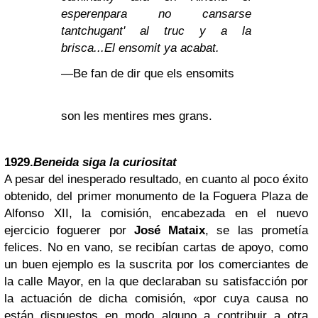
esperen
para no cansarse
tant
chugant' al truc y a la
brisca...
El ensomit ya acabat.
—Be fan de dir que els ensomits
son les mentires mes grans.
1929.
Beneida siga la curiositat
A pesar del inesperado resultado, en cuanto al poco éxito
obtenido, del primer monumento de la Foguera Plaza de
Alfonso XII, la comisión, encabezada en el nuevo
ejercicio foguerer por
José Mataix
, se las prometía
felices. No en vano, se recibían cartas de apoyo, como
un buen ejemplo es la suscrita por los comerciantes de
la calle Mayor, en la que declaraban su satisfacción por
la actuación de dicha comisión, «por cuya causa no
están dispuestos en modo alguno a contribuir a otra