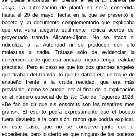
se puede encontrar en prensa el lema
El tranvía de
Jauja
. La autorización de plantà no sería concedida
hasta el 29 de mayo, fecha en la que se presentó el
boceto y un documento complementario que explicaba
que era «una alegoría sutilmente irónica acerca del
proyectado tranvía Alicante-Jijona. No se ataca ni
ridiculiza a la Autoridad ni se producen con ello
molestias a nadie. Trátase sólo de evidenciar la
conveniencia de que esa ansiada mejora tenga realidad
práctica». Pero el caso es que los dos grandes ángeles
que tiraban del tranvía, lo que le daban era un toque de
ensueño frente a la cruda realidad, que era más
previsible, como se puede leer al final de la explicación
en el número especial de
El Tio Cuc
de Fogueres 1928:
«Be fan de dir que els ensomits son les mentires mes
grans». El escrito pedía expresamente que el boceto
fuera devuelto a la comisión, razón que podría explicar,
en este caso, que no se conserve junto con el
expediente, pero lo cierto es que ninguno de los bocetos