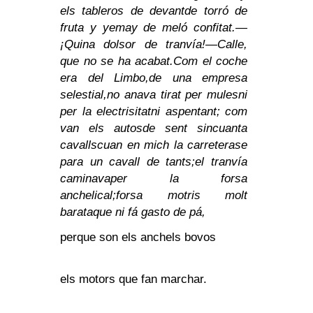
els tableros de devant
de torró de
fruta y yema
y de meló confitat.
—
¡Quina dolsor de tranvía!
—Calle,
que no se ha acabat.
Com el coche
era del Limbo,
de una empresa
selestial,
no anava tirat per mules
ni
per la electrisitat
ni aspentant; com
van els autos
de sent sincuanta
cavalls
cuan en mich la carretera
se
para un cavall de tants;
el tranvía
caminava
per la forsa
anchelical;
forsa motris molt
barata
que ni fá gasto de pá,
perque son els anchels bovos
els motors que fan marchar.