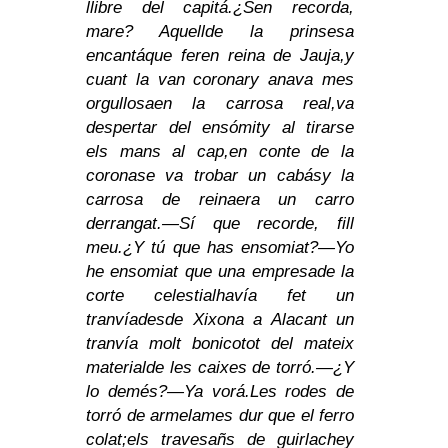
llibre del capitá.
¿Sen recorda,
mare? Aquell
de la prinsesa
encantá
que feren reina de Jauja,
y
cuant la van coronar
y anava mes
orgullosa
en la carrosa real,
va
despertar del ensómit
y al tirarse
els mans al cap,
en conte de la
corona
se va trobar un cabás
y la
carrosa de reina
era un carro
derrangat.
—Sí que recorde, fill
meu.
¿Y tú que has ensomiat?
—Yo
he ensomiat que una empresa
de la
corte celestial
havía fet un
tranvía
desde Xixona a Alacant
un
tranvía molt bonico
tot del mateix
material
de les caixes de torró.
—¿Y
lo demés?
—Ya vorá.
Les rodes de
torró de armela
mes dur que el ferro
colat;
els travesañs de guirlache
y