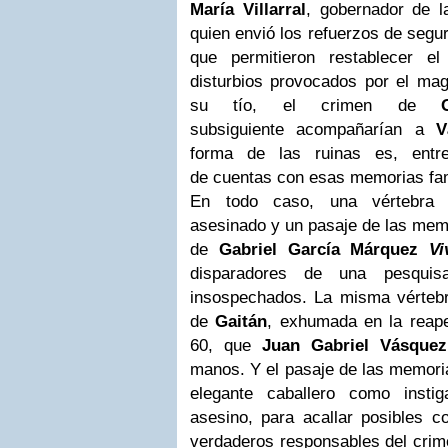
María Villarral
, gobernador de l
quien envió los refuerzos de segur
que permitieron restablecer el
disturbios provocados por el magn
su tío, el crimen de
subsiguiente acompañarían a
V
forma de las ruinas es, entr
de cuentas con esas memorias fam
En todo caso, una vértebra d
asesinado y un pasaje de las mem
de
Gabriel García Márquez
Vi
disparadores de una pesquisa
insospechados. La misma vértebr
de
Gaitán
, exhumada en la reape
60, que
Juan Gabriel Vásquez
manos. Y el pasaje de las memor
elegante caballero como instig
asesino, para acallar posibles c
verdaderos responsables del crim