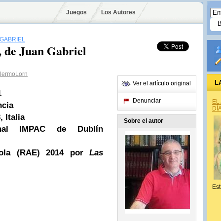
Juegos
Los Autores
 GABRIEL
, de Juan Gabriel
lermoLorn
L
Ver el artículo original
1
Denunciar
EL
ncia
DÍ
 Italia
Sobre el autor
ional IMPAC de Dublín
ñola (RAE) 2014 por
Las
Est