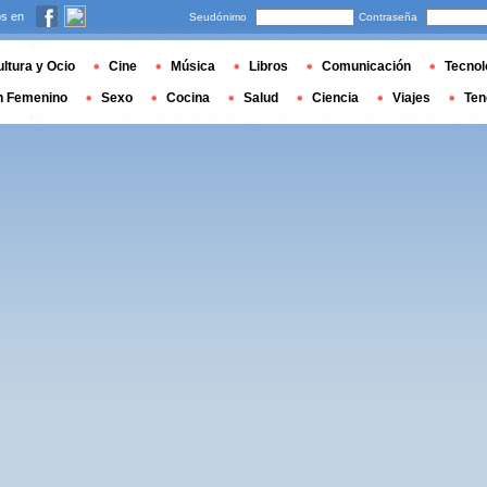
s en
Seudónimo
Contraseña
ltura y Ocio
Cine
Música
Libros
Comunicación
Tecnol
n Femenino
Sexo
Cocina
Salud
Ciencia
Viajes
Ten