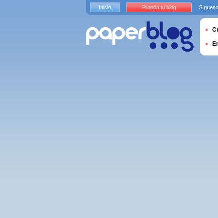
Inicio
Propón tu blog
Sígueno
Cu
E