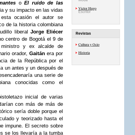
Moda
mantes
o
El ruido de las
Victor Hugo
oria y su impacto en las vidas
Escritor
 esta ocasión el autor se
co de la historia colombiana
dillo liberal
Jorge Eliécer
Revistas
no centro de Bogotá el 9 de
Cultura y Ocio
 ministro y ex alcalde de
Historia
nario orador,
Gaitán
era por
cia de la República por el
ía un antes y un después de
 desencadenaría una serie de
mbiana conocidas como el
stoletazo inicial de varias
ldarían con más de más de
órico sería doble porque el
ulado y teorizado hasta el
e impune. El secreto sobre
s se los llevaría a la tumba