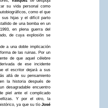
iores,
Vásquez
se despoja
izar su vida personal como
autobiográficos, como el que
sus hijas y el difícil parto
stallido de una bomba en un
1993, en plena guerra del
tado, de cuya explosión se
de a una doble implicación
forma de las ruinas. Por un
ciente de que aquel célebre
 derivada de ese incidente
e el escritor dejará a sus
más allá de su pensamiento
 en la historia después de
un desagradable encuentro
 de piel ante el complicado
llizas. Y por el otro, la
histórico, ya que su tío
José