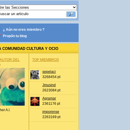
¿ Aún no eres miembro ?
Propón tu blog
A COMUNIDAD CULTURA Y OCIO
 AUTOR DEL
TOP MIEMBROS
A
sepelaci
3268454 pt
Jmusind
2623084 pt
Agramar
2361176 pt
her A.l.
jmporense
2263169 pt