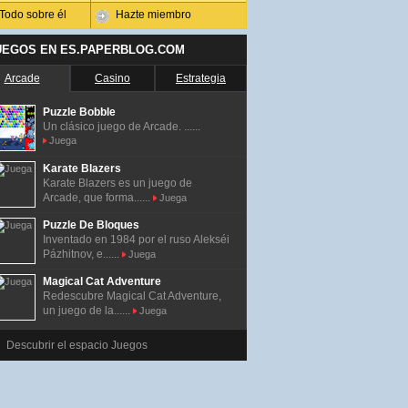
Todo sobre él
Hazte miembro
UEGOS EN ES.PAPERBLOG.COM
Arcade
Casino
Estrategia
Puzzle Bobble
Un clásico juego de Arcade. ......
Juega
Karate Blazers
Karate Blazers es un juego de
Arcade, que forma......
Juega
Puzzle De Bloques
Inventado en 1984 por el ruso Alekséi
Pázhitnov, e......
Juega
Magical Cat Adventure
Redescubre Magical Cat Adventure,
un juego de la......
Juega
Descubrir el espacio Juegos