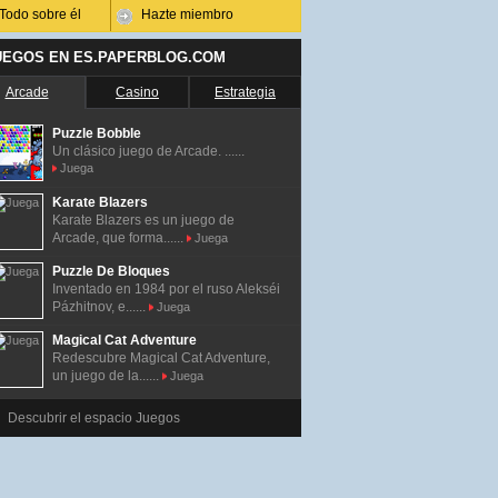
Todo sobre él
Hazte miembro
UEGOS EN ES.PAPERBLOG.COM
Arcade
Casino
Estrategia
Puzzle Bobble
Un clásico juego de Arcade. ......
Juega
Karate Blazers
Karate Blazers es un juego de
Arcade, que forma......
Juega
Puzzle De Bloques
Inventado en 1984 por el ruso Alekséi
Pázhitnov, e......
Juega
Magical Cat Adventure
Redescubre Magical Cat Adventure,
un juego de la......
Juega
Descubrir el espacio Juegos