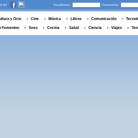
s en
Seudónimo
Contraseña
ltura y Ocio
Cine
Música
Libros
Comunicación
Tecnol
n Femenino
Sexo
Cocina
Salud
Ciencia
Viajes
Ten