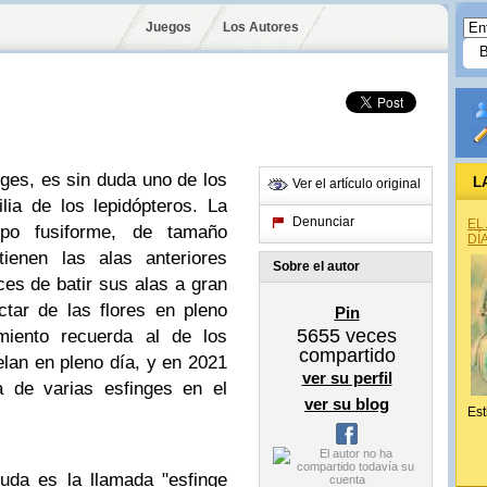
Juegos
Los Autores
nges, es sin duda uno de los
L
Ver el artículo original
lia de los lepidópteros. La
Denunciar
EL
po fusiforme, de tamaño
DÍ
enen las alas anteriores
Sobre el autor
es de batir sus alas a gran
tar de las flores en pleno
Pin
5655
veces
miento recuerda al de los
compartido
elan en pleno día, y en 2021
ver su perfil
a de varias esfinges en el
ver su blog
Est
uda es la llamada "esfinge