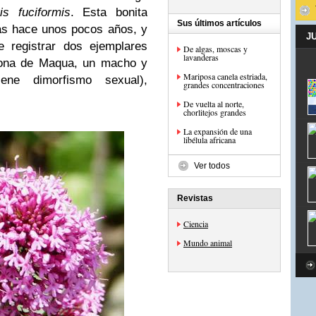
is fuciformis
. Esta bonita
Sus últimos artículos
ias hace unos pocos años, y
J
e registrar dos ejemplares
De algas, moscas y
lavanderas
zona de Maqua, un macho y
Mariposa canela estriada,
ene dimorfismo sexual),
grandes concentraciones
De vuelta al norte,
chorlitejos grandes
La expansión de una
libélula africana
Ver todos
Revistas
Ciencia
Mundo animal