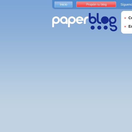
Inicio
Propón tu blog
Sígueno
Cu
E