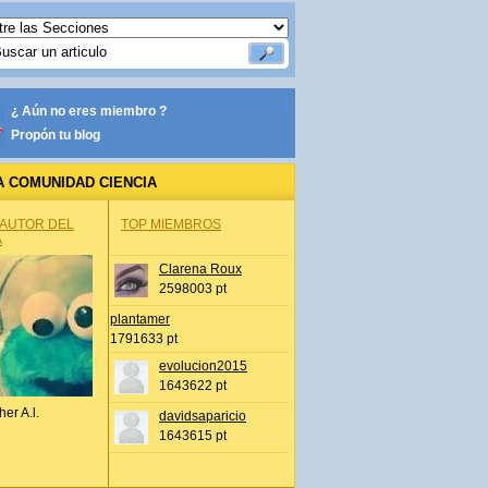
¿ Aún no eres miembro ?
Propón tu blog
A COMUNIDAD CIENCIA
 AUTOR DEL
TOP MIEMBROS
A
Clarena Roux
2598003 pt
plantamer
1791633 pt
evolucion2015
1643622 pt
her A.l.
davidsaparicio
1643615 pt