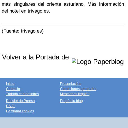
más singulares del oriente asturiano. Más información
del hotel en trivago.es.
(Fuente: trivago.es)
Volver a la Portada de
Inicio
Presentación
Contacto
Condiciones generales
Trabaja con nosotros
Menciones legales
Dossier de Prensa
Propón tu blog
F.A.Q.
Gestionar cookies