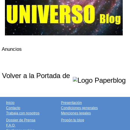
Anuncios
Volver a la Portada de
Inicio
Presentación
Contacto
Condiciones generales
Trabaja con nosotros
Menciones legales
Dossier de Prensa
Propón tu blog
F.A.Q.