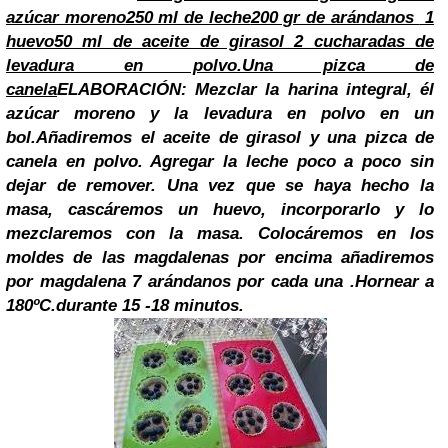
azúcar moreno
250 ml de leche
200 gr de arándanos
1
huevo
50 ml de aceite de girasol 2 cucharadas de
levadura en polvo.
Una pizca de
canela
ELABORACIÓN:
Mezclar la harina integral, él
azúcar moreno y la levadura en polvo en un
bol.Añadiremos el aceite de girasol y una pizca de
canela en polvo. Agregar la leche poco a poco sin
dejar de remover. Una vez que se haya hecho la
masa, cascáremos un huevo, incorporarlo y lo
mezclaremos con la masa. Colocáremos en los
moldes de las magdalenas por encima añadiremos
por magdalena 7 arándanos por cada una .Hornear a
180ºC.durante 15 -18 minutos.