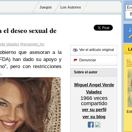
Juegos
Los Autores
el deseo sexual de
erde Valadez
@arcangel_hjc
L
Ver el artículo original
Gobierno que asesoran a la
 (FDA) han dado su apoyo y
Denunciar
EL
DÍ
o”, pero con restricciones
Sobre el autor
.
Miguel Angel Verde
Valadez
1966
veces
compartido
ver su perfil
Est
ver su blog