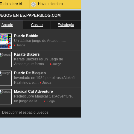
Todo sobre él
Hazte miembro
UEGOS EN ES.PAPERBLOG.COM
Arcade
Casino
Estrategia
Puzzle Bobble
Un clásico juego de Arcade. ......
Juega
Karate Blazers
Karate Blazers es un juego de
Arcade, que forma......
Juega
Puzzle De Bloques
Inventado en 1984 por el ruso Alekséi
Pázhitnov, e......
Juega
Magical Cat Adventure
Redescubre Magical Cat Adventure,
un juego de la......
Juega
Descubrir el espacio Juegos