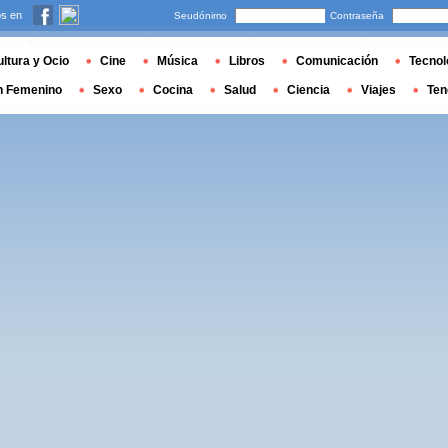
s en
Seudónimo
Contraseña
ltura y Ocio
Cine
Música
Libros
Comunicación
Tecnol
n Femenino
Sexo
Cocina
Salud
Ciencia
Viajes
Ten