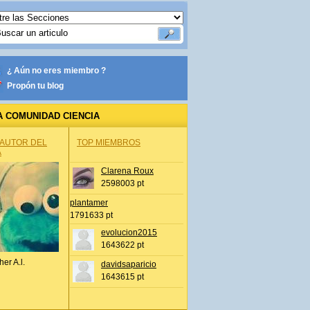
¿ Aún no eres miembro ?
Propón tu blog
A COMUNIDAD CIENCIA
 AUTOR DEL
TOP MIEMBROS
A
Clarena Roux
2598003 pt
plantamer
1791633 pt
evolucion2015
1643622 pt
her A.l.
davidsaparicio
1643615 pt