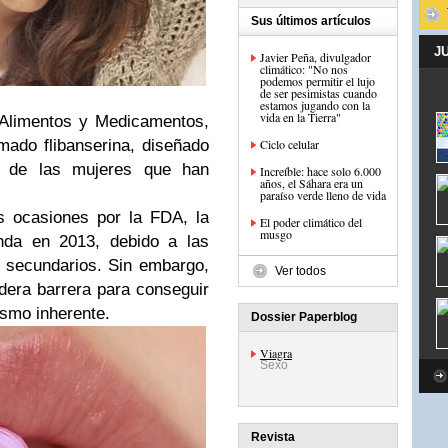
Sus últimos artículos
J
Javier Peña, divulgador
climático: "No nos
podemos permitir el lujo
de ser pesimistas cuando
estamos jugando con la
vida en la Tierra"
 Alimentos y Medicamentos,
mado flibanserina, diseñado
Ciclo celular
l de las mujeres que han
Increíble: hace solo 6.000
años, el Sáhara era un
paraíso verde lleno de vida
s ocasiones por la FDA, la
El poder climático del
musgo
nda en 2013, debido a las
 secundarios. Sin embargo,
Ver todos
dera barrera para conseguir
ismo inherente.
Dossier Paperblog
Viagra
Sexo
Revista