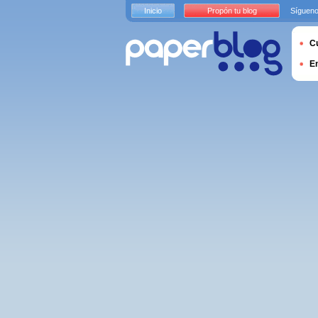
Inicio
Propón tu blog
Sígueno
Cu
E