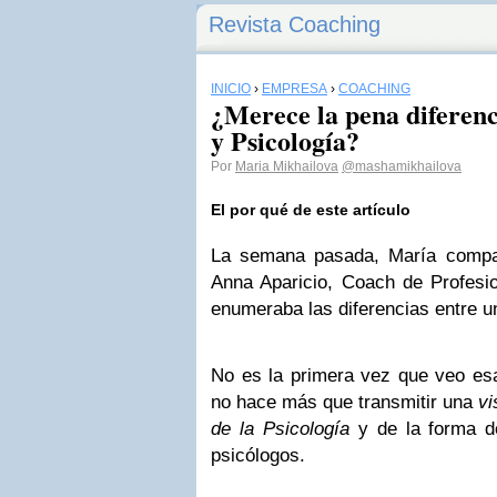
Revista Coaching
INICIO
›
EMPRESA
›
COACHING
¿Merece la pena diferen
y Psicología?
Por
Maria Mikhailova
@mashamikhailova
El por qué de este artículo
La semana pasada, María compart
Anna Aparicio, Coach de Profesio
enumeraba las diferencias entre u
No es la primera vez que veo esa
no hace más que transmitir una
vi
de la Psicología
y de la forma d
psicólogos.