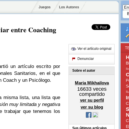
Juegos
Los Autores
ciar entre Coaching
T
Ver el artículo original
H
Denunciar
B
ió un artículo escrito por
So
Sobre el autor
nales Sanitarios, en el que
C
n Coach y un Psicólogo.
P
Maria Mikhailova
S
16633
veces
Su
compartido
 misma lista, una lista que
I
ver su perfil
C
sión muy limitada y negativa
ver su blog
S
e trabajar que tenemos los
N
C
E
Sus últimos artículos