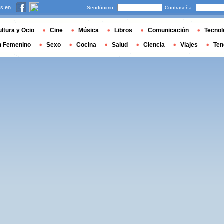
s en
Seudónimo
Contraseña
ltura y Ocio
Cine
Música
Libros
Comunicación
Tecnol
n Femenino
Sexo
Cocina
Salud
Ciencia
Viajes
Ten