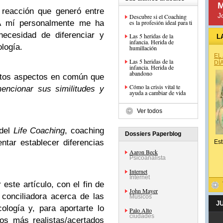
M
 reacción que generó entre
J
Descubre si el Coaching
. A mí personalmente me ha
es la profesión ideal para ti
necesidad de diferenciar y
Las 5 heridas de la
L
infancia. Herida de
ología.
humillación
EL
Las 5 heridas de la
DÍ
infancia. Herida de
abandono
antos aspectos en común que
Cómo la crisis vital te
encionar sus similitudes y
ayuda a cambiar de vida
Ver todos
 del
Life Coaching
, coaching
Dossiers Paperblog
ntar establecer diferencias
Est
Aaron Beck
Psicoanalista
Internet
Internet
este artículo, con el fin de
John Mayer
conciliadora acerca de las
Músicos
J
ología y, para aportarte lo
Palo Alto
ciudades
os más realistas/acertados