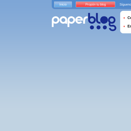
Inicio
Propón tu blog
Sígueno
Cu
E