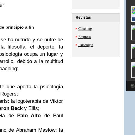
ir.
Revistas
e principio a fin
Coaching
Empresa
se ha nutrido y se nutre de
Psicología
 filosofía, el deporte, la
a psicología ocupa un lugar y
rollo, debido a la multitud
oaching:
nte que aporta la psicología
 Rogers;
erls; la logoterapia de Viktor
aron Beck
y Ellis;
uela de
Palo Alto
de Paul
mano de Abraham Maslow; la