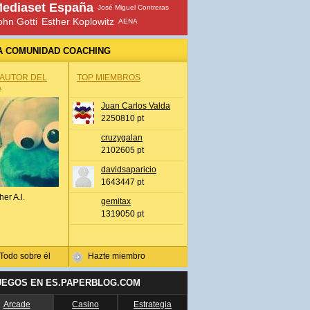
ediaset España
José Miguel Contreras
ohn Gotti
Esther Koplowitz
AENA
A COMUNIDAD COACHING
 AUTOR DEL
TOP MIEMBROS
A
Juan Carlos Valda
2250810 pt
cruzygalan
2102605 pt
davidsaparicio
1643447 pt
her A.l.
gemitax
1319050 pt
Todo sobre él
Hazte miembro
UEGOS EN ES.PAPERBLOG.COM
Arcade
Casino
Estrategia