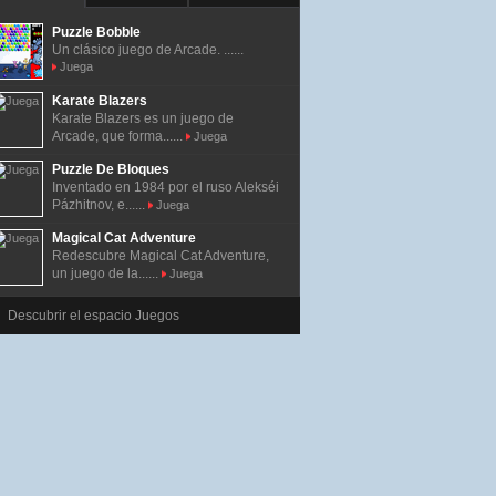
Puzzle Bobble
Un clásico juego de Arcade. ......
Juega
Karate Blazers
Karate Blazers es un juego de
Arcade, que forma......
Juega
Puzzle De Bloques
Inventado en 1984 por el ruso Alekséi
Pázhitnov, e......
Juega
Magical Cat Adventure
Redescubre Magical Cat Adventure,
un juego de la......
Juega
Descubrir el espacio Juegos