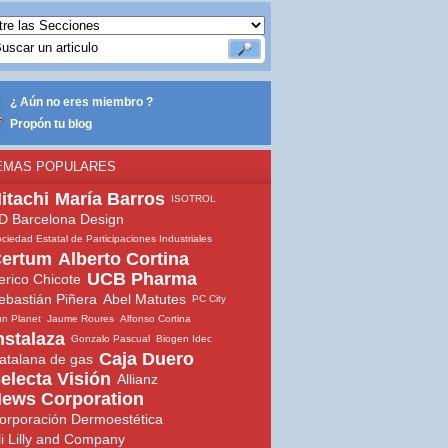
¿ Aún no eres miembro ?
Propón tu blog
EMAS POPULARES
itachi
María Barros
ISOTROL
D Barcelona Design
ciedad Estatal de Participaciones Industriales
ertum
Alberto Cortina
UCB Pharma
erico Chicote
ebastián Piñera
Abel Matutes
PC City
n Planet
Jaume Roures
Alfonso Cortina
nstalaza
Gonzalo Pascual
Biogen Idec
Caja Duero
atalana de gas
electa Visión
Allianz
ews Corporation
orporación Dermoestética
li Lilly and Company