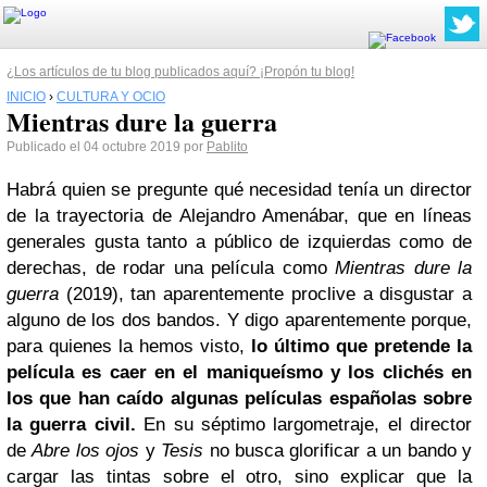
¿Los artículos de tu blog publicados aquí? ¡Propón tu blog!
INICIO
›
CULTURA Y OCIO
Mientras dure la guerra
Publicado el 04 octubre 2019 por
Pablito
Habrá quien se pregunte qué necesidad tenía un director
de la trayectoria de Alejandro Amenábar, que en líneas
generales gusta tanto a público de izquierdas como de
derechas, de rodar una película como
Mientras dure la
guerra
(2019), tan aparentemente proclive a disgustar a
alguno de los dos bandos. Y digo aparentemente porque,
para quienes la hemos visto,
lo último que pretende la
película es caer en el maniqueísmo y los clichés en
los que han caído algunas películas españolas sobre
la guerra civil.
En su séptimo largometraje, el director
de
Abre los ojos
y
Tesis
no busca glorificar a un bando y
cargar las tintas sobre el otro, sino explicar que la