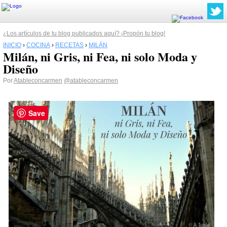
¿Los artículos de tu blog publicados aquí? ¡Propón tu blog!
INICIO
›
COCINA
›
RECETAS
›
MILÁN
Milán, ni Gris, ni Fea, ni solo Moda y
Diseño
Por
Atableconcarmen
@atableconcarmen
Save