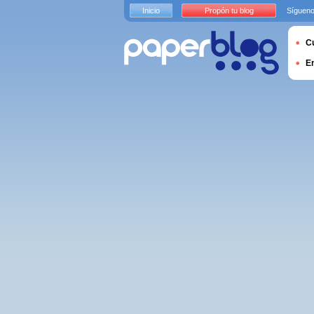
Inicio
Propón tu blog
Sígueno
Cu
E