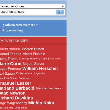
¿ Aún no eres miembro ?
Propón tu blog
EMAS POPULARES
Warren Buffett
ejandro Malaspina
anuel Toharia
Albert Einstein
osep Trueta
Santiago Ramón y Cajal
Isaac Peral
arie Curie
Miguel Servet
William Herschel
oger Penrose
arl Sagan
Emilio Herrera
Jorge Mira
uan José Gómez Cadenas
manuel Lasker
ariano Barbacid
Manuel Serrano
saac Newton
ichard Dawkins
Michio Kaku
orge Wagensberg
sé Mira Mira
José Mesa