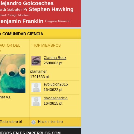
lejandro Goicoechea
Stephen Hawking
ordi Sabater Pi
fael Rodrigo Montero
enjamin Franklin
Gregorio Marañón
A COMUNIDAD CIENCIA
 AUTOR DEL
TOP MIEMBROS
A
Clarena Roux
2598003 pt
plantamer
1791633 pt
evolucion2015
1643622 pt
her A.l.
davidsaparicio
1643615 pt
Todo sobre él
Hazte miembro
UEGOS EN ES.PAPERBLOG.COM