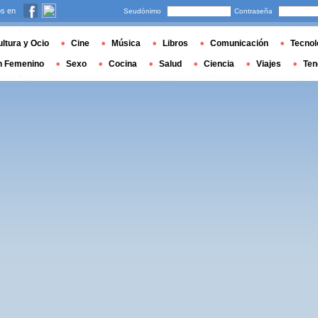
s en
Seudónimo
Contraseña
ltura y Ocio
Cine
Música
Libros
Comunicación
Tecnol
n Femenino
Sexo
Cocina
Salud
Ciencia
Viajes
Ten