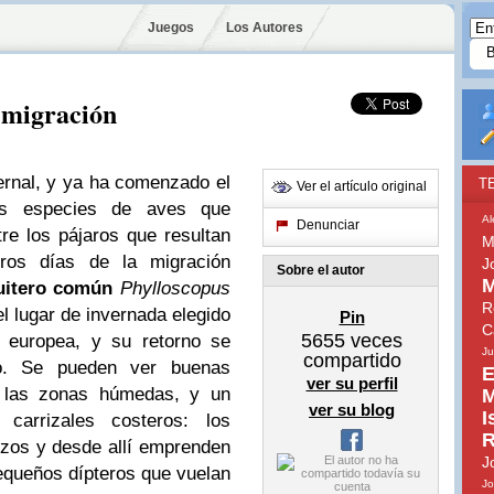
Juegos
Los Autores
 migración
rnal, y ya ha comenzado el
T
Ver el artículo original
ias especies de aves que
Al
Denunciar
re los pájaros que resultan
M
ros días de la migración
J
Sobre el autor
M
itero común
Phylloscopus
R
el lugar de invernada elegido
Pin
C
5655
veces
n europea, y su retorno se
J
compartido
ro. Se pueden ver buenas
E
ver su perfil
e las zonas húmedas, y un
M
ver su blog
I
carrizales costeros: los
R
izos y desde allí emprenden
J
pequeños dípteros que vuelan
Jo