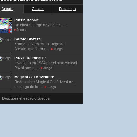
Arcade
Casino
Estrategia
Puzzle Bobble
Un clásico juego de Arcade. ......
Juega
Karate Blazers
Karate Blazers es un juego de
Arcade, que forma......
Juega
Puzzle De Bloques
Inventado en 1984 por el ruso Alekséi
Pázhitnov, e......
Juega
Magical Cat Adventure
Redescubre Magical Cat Adventure,
un juego de la......
Juega
Descubrir el espacio Juegos