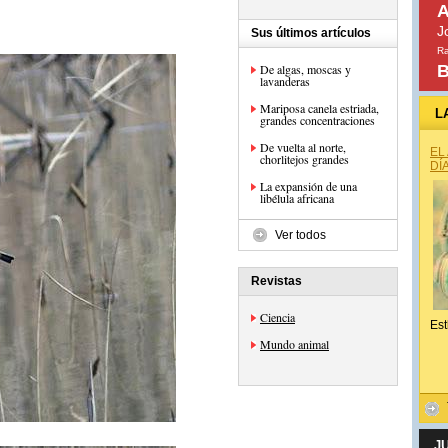
A
J
Sus últimos artículos
Ra
De algas, moscas y
B
lavanderas
Mariposa canela estriada,
L
grandes concentraciones
De vuelta al norte,
EL
chorlitejos grandes
DÍ
La expansión de una
libélula africana
Ver todos
Revistas
Ciencia
Est
Mundo animal
J