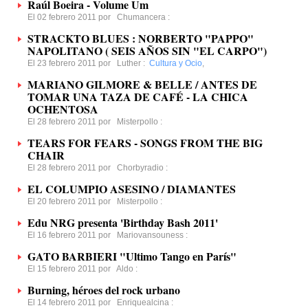
Raúl Boeira - Volume Um
El 02 febrero 2011 por
Chumancera
:
STRACKTO BLUES : NORBERTO "PAPPO"
NAPOLITANO ( SEIS AÑOS SIN "EL CARPO")
El 23 febrero 2011 por
Luther
:
Cultura y Ocio
,
MARIANO GILMORE & BELLE / ANTES DE
TOMAR UNA TAZA DE CAFÉ - LA CHICA
OCHENTOSA
El 28 febrero 2011 por
Misterpollo
:
TEARS FOR FEARS - SONGS FROM THE BIG
CHAIR
El 28 febrero 2011 por
Chorbyradio
:
EL COLUMPIO ASESINO / DIAMANTES
El 20 febrero 2011 por
Misterpollo
:
Edu NRG presenta 'Birthday Bash 2011'
El 16 febrero 2011 por
Mariovansouness
:
GATO BARBIERI "Ultimo Tango en París"
El 15 febrero 2011 por
Aldo
:
Burning, héroes del rock urbano
El 14 febrero 2011 por
Enriquealcina
: