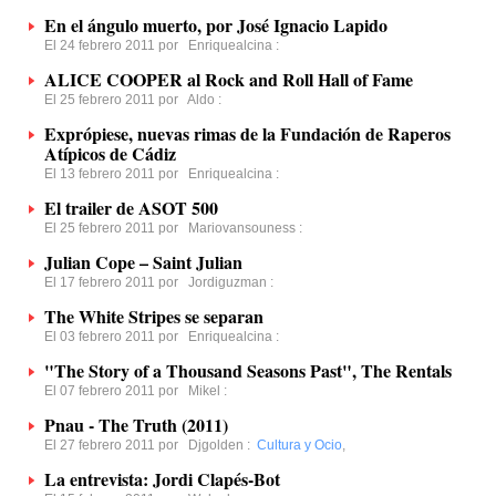
En el ángulo muerto, por José Ignacio Lapido
El 24 febrero 2011 por
Enriquealcina
:
ALICE COOPER al Rock and Roll Hall of Fame
El 25 febrero 2011 por
Aldo
:
Exprópiese, nuevas rimas de la Fundación de Raperos
Atípicos de Cádiz
El 13 febrero 2011 por
Enriquealcina
:
El trailer de ASOT 500
El 25 febrero 2011 por
Mariovansouness
:
Julian Cope – Saint Julian
El 17 febrero 2011 por
Jordiguzman
:
The White Stripes se separan
El 03 febrero 2011 por
Enriquealcina
:
"The Story of a Thousand Seasons Past", The Rentals
El 07 febrero 2011 por
Mikel
:
Pnau - The Truth (2011)
El 27 febrero 2011 por
Djgolden
:
Cultura y Ocio
,
La entrevista: Jordi Clapés-Bot