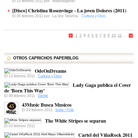
El 15 febrero 2011 por
Wakodagmar
:
[Disco] Christina Rosenvinge - La joven Dolores (2011)
El 05 febrero 2011 por
La Voz Telúrica
:
Cultura y Ocio
,
1
2
3
4
5
6
7
8
9
10
11
...
OTROS CAPRICHOS PAPERBLOG
OdeOnDreams
El 13 febrero 2011
Cultura y Ocio
Lady Gaga publica el Cover
de 'Born This Way'
El 09 febrero 2011
Gente
43Music Busca Musicos
El 03 febrero 2011
Indie / Folk
The White Stripes se separan
El 03 febrero 2011
Cartel del ViñaRock 2011