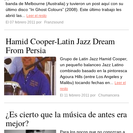
banda de Melbourne (Australia) y tuvieron un post aquí con su
último disco “In Ghost Colours” (2008). Este último trabajo les
abrió las...
Leer el resto
El 07 febrero 2011 por
Franzsound
Hamid Cooper-Latin Jazz Dream
From Persia
Grupo de Latin Jazz Hamid Cooper,
un pequeño balanceo Jazz Latino
combinado basado en la pintoresca
Agoura Hills (entre Los Angeles y
Malibu) tocando fechas en...
Leer el
resto
El 11 febrero 2011 por
Chumancera
¿Es cierto que la música de antes era
mejor?
Para los pocos que no conozcan a