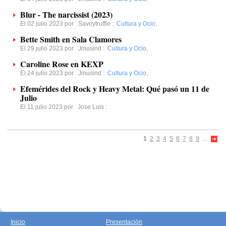
Blur - The narcissist (2023)
El 02 julio 2023 por
Savoytruffle
:
Cultura y Ocio
,
Bette Smith en Sala Clamores
El 29 julio 2023 por
Jmusind
:
Cultura y Ocio
,
Caroline Rose en KEXP
El 24 julio 2023 por
Jmusind
:
Cultura y Ocio
,
Efemérides del Rock y Heavy Metal: Qué pasó un 11 de
Julio
El 11 julio 2023 por
Jose Luis
:
1
2
3
4
5
6
7
8
9
...
Inicio
Presentación