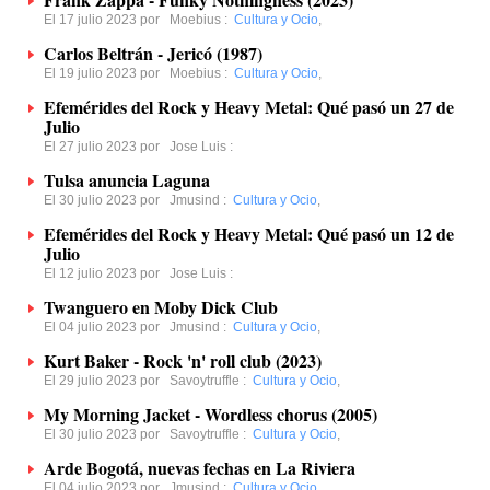
El 17 julio 2023 por
Moebius
:
Cultura y Ocio
,
Carlos Beltrán - Jericó (1987)
El 19 julio 2023 por
Moebius
:
Cultura y Ocio
,
Efemérides del Rock y Heavy Metal: Qué pasó un 27 de
Julio
El 27 julio 2023 por
Jose Luis
:
Tulsa anuncia Laguna
El 30 julio 2023 por
Jmusind
:
Cultura y Ocio
,
Efemérides del Rock y Heavy Metal: Qué pasó un 12 de
Julio
El 12 julio 2023 por
Jose Luis
:
Twanguero en Moby Dick Club
El 04 julio 2023 por
Jmusind
:
Cultura y Ocio
,
Kurt Baker - Rock 'n' roll club (2023)
El 29 julio 2023 por
Savoytruffle
:
Cultura y Ocio
,
My Morning Jacket - Wordless chorus (2005)
El 30 julio 2023 por
Savoytruffle
:
Cultura y Ocio
,
Arde Bogotá, nuevas fechas en La Riviera
El 04 julio 2023 por
Jmusind
:
Cultura y Ocio
,