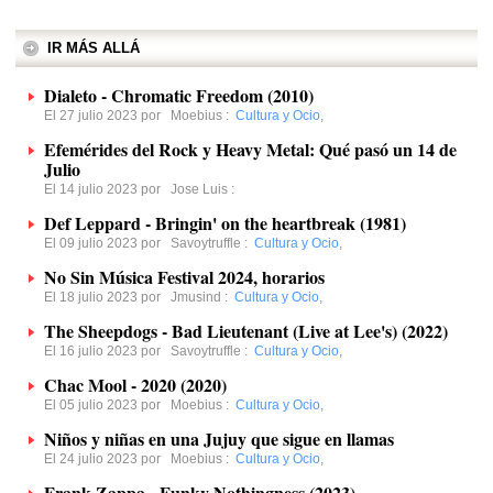
IR MÁS ALLÁ
Dialeto - Chromatic Freedom (2010)
El 27 julio 2023 por
Moebius
:
Cultura y Ocio
,
Efemérides del Rock y Heavy Metal: Qué pasó un 14 de
Julio
El 14 julio 2023 por
Jose Luis
:
Def Leppard - Bringin' on the heartbreak (1981)
El 09 julio 2023 por
Savoytruffle
:
Cultura y Ocio
,
No Sin Música Festival 2024, horarios
El 18 julio 2023 por
Jmusind
:
Cultura y Ocio
,
The Sheepdogs - Bad Lieutenant (Live at Lee's) (2022)
El 16 julio 2023 por
Savoytruffle
:
Cultura y Ocio
,
Chac Mool - 2020 (2020)
El 05 julio 2023 por
Moebius
:
Cultura y Ocio
,
Niños y niñas en una Jujuy que sigue en llamas
El 24 julio 2023 por
Moebius
:
Cultura y Ocio
,
Frank Zappa - Funky Nothingness (2023)