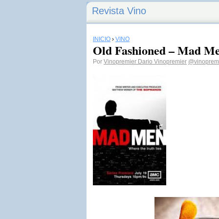
Revista Vino
INICIO
›
VINO
Old Fashioned – Mad M
Por
Vinopremier Dario Vinopremier
@vinoprem