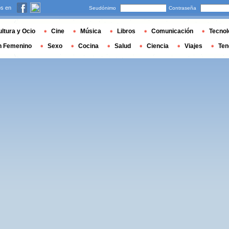
s en
Seudónimo
Contraseña
ltura y Ocio
Cine
Música
Libros
Comunicación
Tecnol
n Femenino
Sexo
Cocina
Salud
Ciencia
Viajes
Ten