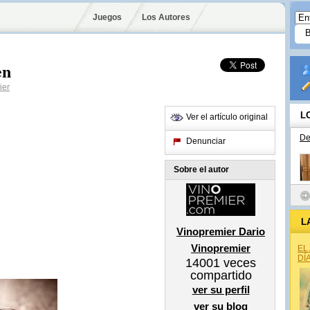
Juegos
Los Autores
en
ier
L
Ver el artículo original
De
Denunciar
Sobre el autor
L
Vinopremier Dario
Vinopremier
EL
DÍ
14001
veces
compartido
ver su perfil
ver su blog