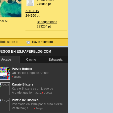
245066 pt
ADICTOS
244160 pt
her A.l.
Bodegaateneo
233254 pt
Todo sobre él
Hazte miembro
UEGOS EN ES.PAPERBLOG.COM
Arcade
Casino
Estrategia
Puzzle Bobble
Un clásico juego de Arcade. ......
Juega
Karate Blazers
Karate Blazers es un juego de
Arcade, que forma......
Juega
Puzzle De Bloques
Inventado en 1984 por el ruso Alekséi
Pázhitnov, e......
Juega