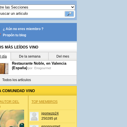
¿ Aún no eres miembro ?
Propón tu blog
OS MÁS LEÍDOS VINO
l día
De la semana
Del mes
Restaurante Noble, en Valencia
(España)
por
Enogourmet
Todos los artículos
A COMUNIDAD VINO
 AUTOR DEL
TOP MIEMBROS
A
jgomezp24
250285 pt
enogourmet