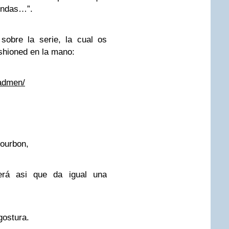
endas…”.
sobre la serie, la cual os
hioned en la mano:
madmen/
bourbon,
erá asi que da igual una
gostura.