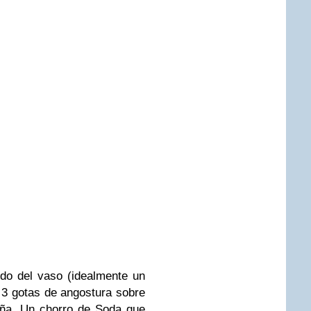
ndo del vaso (idealmente un
 3 gotas de angostura sobre
tiña. Un chorro de Soda que