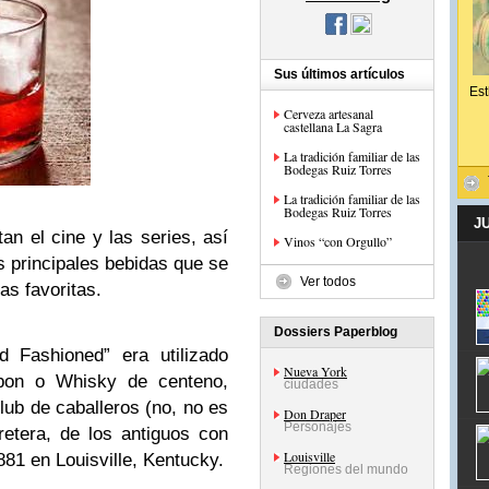
Sus últimos artículos
Est
Cerveza artesanal
castellana La Sagra
La tradición familiar de las
Bodegas Ruiz Torres
La tradición familiar de las
Bodegas Ruiz Torres
J
an el cine y las series, así
Vinos “con Orgullo”
 principales bebidas que se
Ver todos
as favoritas.
Dossiers Paperblog
d Fashioned” era utilizado
Nueva York
bon o Whisky de centeno,
ciudades
lub de caballeros (no, no es
Don Draper
Personajes
etera, de los antiguos con
Louisville
881 en Louisville, Kentucky.
Regiones del mundo