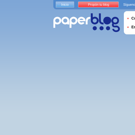
Inicio
Propón tu blog
Sígueno
Cu
E