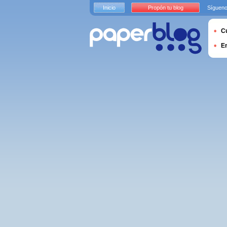
Inicio
Propón tu blog
Sígueno
Cu
E