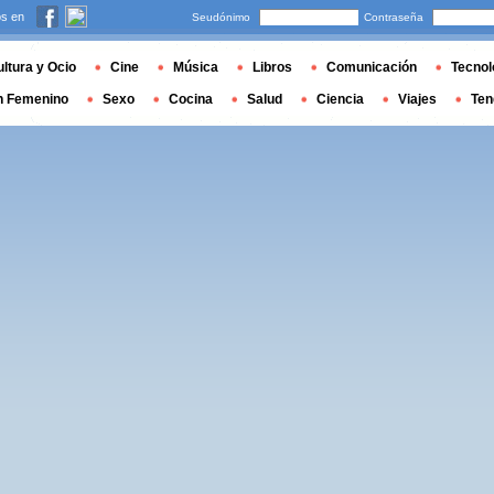
s en
Seudónimo
Contraseña
ltura y Ocio
Cine
Música
Libros
Comunicación
Tecnol
n Femenino
Sexo
Cocina
Salud
Ciencia
Viajes
Ten