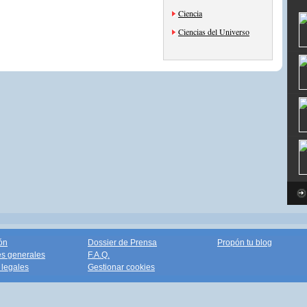
Ciencia
Ciencias del Universo
ón
Dossier de Prensa
Propón tu blog
s generales
F.A.Q.
legales
Gestionar cookies