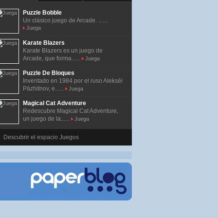
Puzzle Bobble
Un clásico juego de Arcade. ......
Juega
Karate Blazers
Karate Blazers es un juego de
Arcade, que forma......
Juega
Puzzle De Bloques
Inventado en 1984 por el ruso Alekséi
Pázhitnov, e......
Juega
Magical Cat Adventure
Redescubre Magical Cat Adventure,
un juego de la......
Juega
Descubrir el espacio Juegos