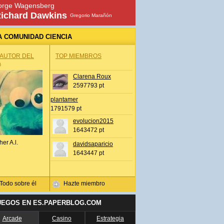
orge Wagensberg
ichard Dawkins
Gregorio Marañón
A COMUNIDAD CIENCIA
 AUTOR DEL
TOP MIEMBROS
A
Clarena Roux
2597793 pt
plantamer
1791579 pt
evolucion2015
1643472 pt
her A.l.
davidsaparicio
1643447 pt
Todo sobre él
Hazte miembro
UEGOS EN ES.PAPERBLOG.COM
Arcade
Casino
Estrategia