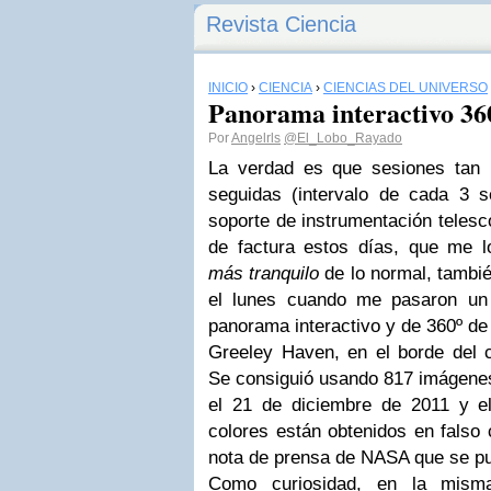
Revista Ciencia
INICIO
›
CIENCIA
›
CIENCIAS DEL UNIVERSO
Panorama interactivo 36
Por
Angelrls
@El_Lobo_Rayado
La verdad es que sesiones tan 
seguidas (intervalo de cada 3 
soporte de instrumentación teles
de factura estos días, que me 
más tranquilo
de lo normal, tambié
el lunes cuando me pasaron un
panorama interactivo y de 360º de
Greeley Haven, en el borde del
Se consiguió usando 817 imágenes
el 21 de diciembre de 2011 y 
colores están obtenidos en falso 
nota de prensa de NASA que se publ
Como curiosidad, en la mism