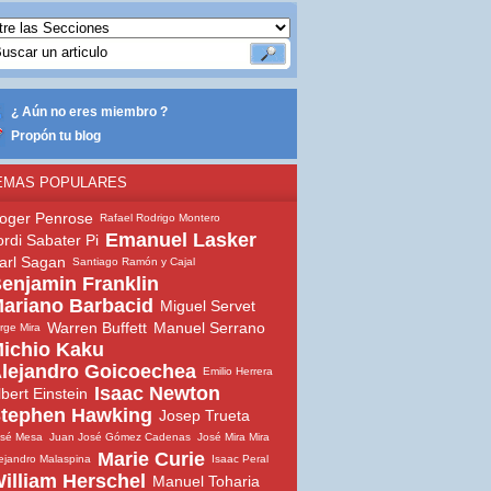
¿ Aún no eres miembro ?
Propón tu blog
EMAS POPULARES
oger Penrose
Rafael Rodrigo Montero
Emanuel Lasker
ordi Sabater Pi
arl Sagan
Santiago Ramón y Cajal
enjamin Franklin
ariano Barbacid
Miguel Servet
Warren Buffett
Manuel Serrano
rge Mira
ichio Kaku
lejandro Goicoechea
Emilio Herrera
Isaac Newton
lbert Einstein
tephen Hawking
Josep Trueta
osé Mesa
Juan José Gómez Cadenas
José Mira Mira
Marie Curie
ejandro Malaspina
Isaac Peral
illiam Herschel
Manuel Toharia