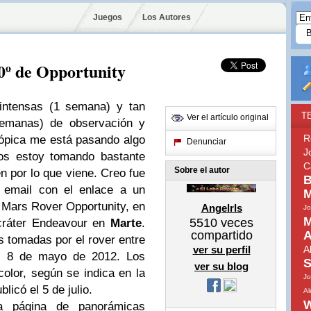
Juegos
Los Autores
0º de Opportunity
intensas (1 semana) y tan
T
Ver el artículo original
semanas) de observación y
R
cópica me está pasando algo
Denunciar
J
los estoy tomando bastante
C
Sobre el autor
n por lo que viene. Creo fue
B
 email con el enlace a un
M
 Mars Rover Opportunity, en
Angelrls
Jo
M
5510
veces
 cráter Endeavour en
Marte
.
compartido
A
 tomadas por el rover entre
ver su perfil
A
el 8 de mayo de 2012. Los
S
ver su blog
color, según se indica en la
J
icó el 5 de julio.
Al
W
a página de panorámicas