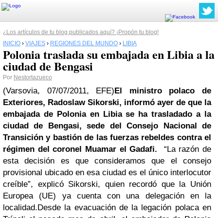
¿Los artículos de tu blog publicados aquí? ¡Propón tu blog!
INICIO
›
VIAJES
›
REGIONES DEL MUNDO
›
LIBIA
Polonia traslada su embajada en Libia a la
ciudad de Bengasi
Por
Nestortazueco
(Varsovia, 07/07/2011, EFE)
El ministro polaco de
Exteriores, Radoslaw Sikorski, informó ayer de que la
embajada de Polonia en
Libia
se ha trasladado a la
ciudad de Bengasi, sede del Consejo Nacional de
Transición y bastión de las fuerzas rebeldes contra el
régimen del coronel Muamar el
Gadafi
.
“La razón de
esta decisión es que consideramos que el consejo
provisional ubicado en esa ciudad es el único interlocutor
creíble”, explicó Sikorski, quien recordó que la Unión
Europea (UE) ya cuenta con una delegación en la
localidad.Desde la evacuación de la legación polaca en