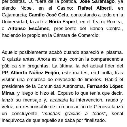
periodistas. O, fuera de la política,
José Saramago
, ya
siendo Nobel, en el Casino;
Rafael Alberti
, en
Cajamurcia;
Camilo José Cel
a, contestando a todo en la
Universidad; la actriz
Núria Espert
, en el Teatro Romea,
o
Alfonso Escámez
, presidente del Banco Central,
haciendo lo propio en la Cámara de Comercio.
Aquello posiblemente acabó cuando apareció el plasma.
O quizás antes. Ahora es muy común la comparecencia
pública sin preguntas. La última, la del actual líder del
PP,
Alberto Núñez Feijóo
, este martes, en Librilla, tras
visitar una empresa de envasado de limones. Habló el
presidente de la Comunidad Autónoma,
Fernando López
Miras
, y luego lo hizo él. Expuso lo que tenía que decir,
lanzó su mensaje y, acabada la intervención, raudo y
veloz, un responsable de comunicación de Génova lanzó
un concluyente
“muchas gracias a todos
”, señal
inequívoca de que aquello se daba por finalizado.