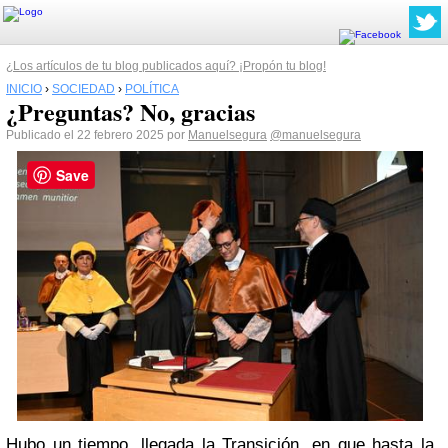
¿Los artículos de tu blog publicados aquí? ¡Propón tu blog!
INICIO
›
SOCIEDAD
›
POLÍTICA
¿Preguntas? No, gracias
Publicado el 22 febrero 2025 por
Manuelsegura
@manuelsegura
Save
Hubo un tiempo, llegada la Transición, en que hasta la