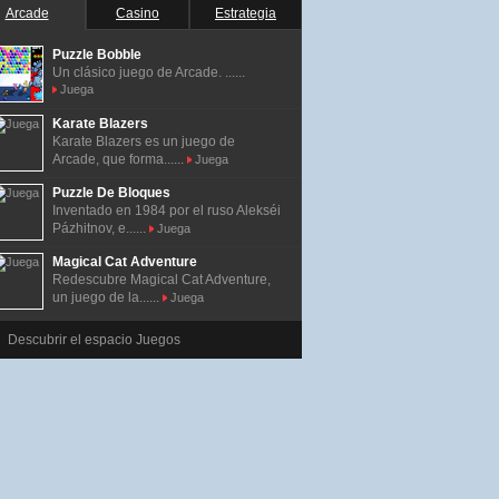
Arcade
Casino
Estrategia
Puzzle Bobble
Un clásico juego de Arcade. ......
Juega
Karate Blazers
Karate Blazers es un juego de
Arcade, que forma......
Juega
Puzzle De Bloques
Inventado en 1984 por el ruso Alekséi
Pázhitnov, e......
Juega
Magical Cat Adventure
Redescubre Magical Cat Adventure,
un juego de la......
Juega
Descubrir el espacio Juegos