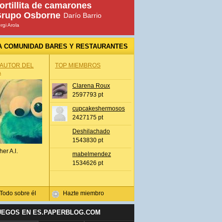
ortillita de camarones
rupo Osborne
Darío Barrio
rgi Arola
A COMUNIDAD BARES Y RESTAURANTES
 AUTOR DEL
TOP MIEMBROS
A
Clarena Roux
2597793 pt
cupcakeshermosos
2427175 pt
Deshilachado
1543830 pt
her A.l.
mabelmendez
1534626 pt
Todo sobre él
Hazte miembro
UEGOS EN ES.PAPERBLOG.COM