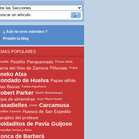
¿ Aún no eres miembro ?
Propón tu blog
EMAS POPULARES
Pestiño
Panquemado
ladilla
Ferran Adrià
ierra del Vino de Zamora
Piñonate
Poleá
neko Atxa
ondado de Huelva
Papas aliñás
ías Baixas
Karlos Arguiñano
obert Parker
Martín Berasategui
opa de almendras
Juan María Arzak
asadielles
Carcamusa
pasta
Huesos de San Expedito
stillas Juanola
arajitos del profesor
oldaditos de Pavía
Guijoso
squillas tontas y listas
onca de Barberá