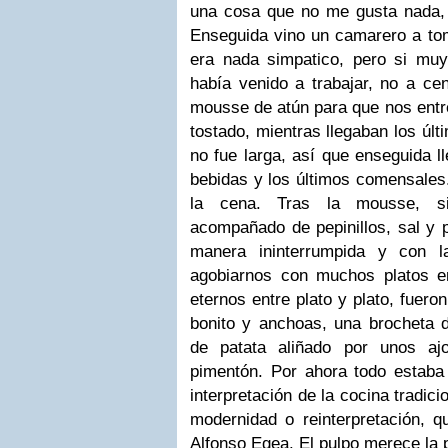
una cosa que no me gusta nada, 
Enseguida vino un camarero a tom
era nada simpatico, pero si muy 
había venido a trabajar, no a ce
mousse de atún para que nos entr
tostado, mientras llegaban los úl
no fue larga, así que enseguida l
bebidas y los últimos comensale
la cena. Tras la mousse, si
acompañado de pepinillos, sal y p
manera ininterrumpida y con l
agobiarnos con muchos platos e
eternos entre plato y plato, fuer
bonito y anchoas, una brocheta
de patata aliñado por unos aj
pimentón. Por ahora todo estaba 
interpretación de la cocina tradici
modernidad o reinterpretación, q
Alfonso Egea. El pulpo merece la 