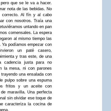
pero que se le va a hacer.
ar nota de las bebidas. No
correcto. Al fín y al cabo
nar con nosotros. Traía una
etuviéramos untando en pan
timos comensales. La espera
legaron al mismo tiempo las
s. Ya podíamos empezar con
rvieron un paté casero,
imienta y tras este, de una
a cadencia justa para no
n la mesa, ni con parones
on trayendo una ensalada con
 de pulpo sobre una espuma
os fritos y un aceite con
de maravilla. Una perfecta
onal sin olvidar ese toque de
ue caracteriza la cocina de
pena.