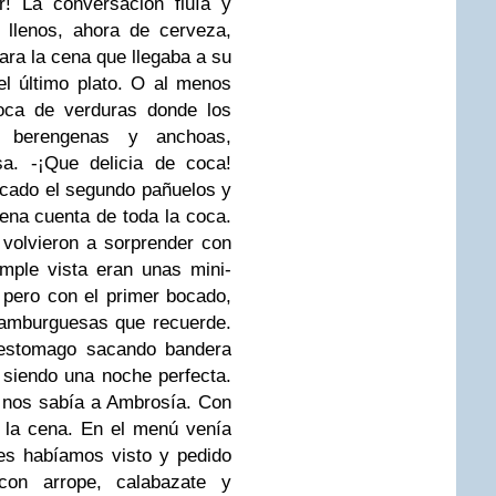
ar! La conversación fluía y
 llenos, ahora de cerveza,
ara la cena que llegaba a su
el último plato. O al menos
oca de verduras donde los
n, berengenas y anchoas,
a. -¡Que delicia de coca!
cado el segundo pañuelos y
na cuenta de toda la coca.
 volvieron a sorprender con
mple vista eran unas mini-
pero con el primer bocado,
hamburguesas que recuerde.
estomago sacando bandera
 siendo una noche perfecta.
nos sabía a Ambrosía. Con
 la cena. En el menú venía
es habíamos visto y pedido
on arrope, calabazate y