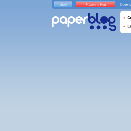
Inicio
Propón tu blog
Sígueno
Cu
E