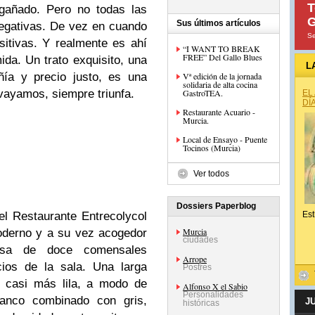
T
gañado. Pero no todas las
G
Sus últimos artículos
negativas. De vez en cuando
Se
itivas. Y realmente es ahí
“I WANT TO BREAK
FREE” Del Gallo Blues
da. Un trato exquisito, una
L
ía y precio justo, es una
Vª edición de la jornada
solidaria de alta cocina
ayamos, siempre triunfa.
GastroTEA.
EL
DÍ
Restaurante Acuario -
Murcia.
Local de Ensayo - Puente
Tocinos (Murcia)
Ver todos
Dossiers Paperblog
el Restaurante Entrecolycol
Est
Murcia
oderno y a su vez acogedor
ciudades
esa de doce comensales
Arrope
cios de la sala. Una larga
Postres
, casi más lila, a modo de
Alfonso X el Sabio
Personalidades
blanco combinado con gris,
J
históricas