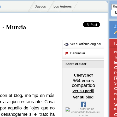
s
Juegos
Los Autores
l - Murcia
T
Ver el artículo original
Pe
Denunciar
T
E
Sobre el autor
C
R
Chefychof
R
564
veces
S
compartido
C
ver su perfil
Pa
on el blog, me fijo en más
ver su blog
C
er a algún restaurante. Cosa
S
 por aquello de "ojos que no
Ro
desahogarme si el trato ha
C