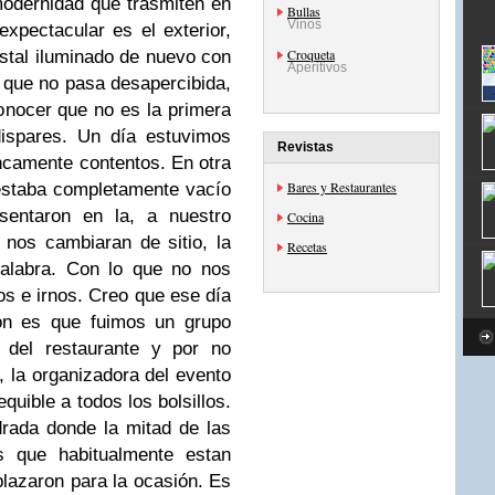
modernidad que trasmiten en
Bullas
Vinos
xpectacular es el exterior,
Croqueta
stal iluminado de nuevo con
Aperitivos
s que no pasa desapercibida,
onocer que no es la primera
dispares. Un día estuvimos
Revistas
ncamente contentos. En otra
Bares y Restaurantes
 estaba completamente vacío
sentaron en la, a nuestro
Cocina
 nos cambiaran de sitio, la
Recetas
alabra. Con lo que no nos
s e irnos. Creo que ese día
ión es que fuimos un grupo
 del restaurante y por no
 la organizadora del evento
quible a todos los bolsillos.
ada donde la mitad de las
os que habitualmente estan
lazaron para la ocasión. Es