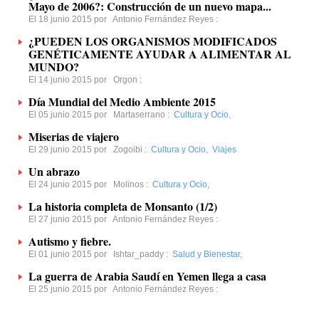
Mayo de 2006?: Construcción de un nuevo mapa...
El 18 junio 2015 por
Antonio Fernández Reyes
:
¿PUEDEN LOS ORGANISMOS MODIFICADOS
GENÉTICAMENTE AYUDAR A ALIMENTAR AL
MUNDO?
El 14 junio 2015 por
Orgon
:
Día Mundial del Medio Ambiente 2015
El 05 junio 2015 por
Martaserrano
:
Cultura y Ocio
,
Miserias de viajero
El 29 junio 2015 por
Zogoibi
:
Cultura y Ocio
,
Viajes
Un abrazo
El 24 junio 2015 por
Molinos
:
Cultura y Ocio
,
La historia completa de Monsanto (1/2)
El 27 junio 2015 por
Antonio Fernández Reyes
:
Autismo y fiebre.
El 01 junio 2015 por
Ishtar_paddy
:
Salud y Bienestar
,
La guerra de Arabia Saudí en Yemen llega a casa
El 25 junio 2015 por
Antonio Fernández Reyes
: