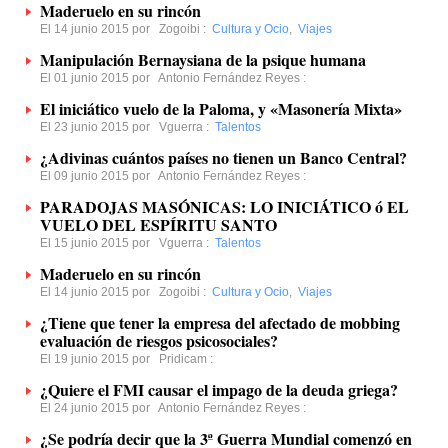
Maderuelo en su rincón
El 14 junio 2015 por
Zogoibi
:
Cultura y Ocio
,
Viajes
Manipulación Bernaysiana de la psique humana
El 01 junio 2015 por
Antonio Fernández Reyes
:
El iniciático vuelo de la Paloma, y «Masonería Mixta»
El 23 junio 2015 por
Vguerra
:
Talentos
¿Adivinas cuántos países no tienen un Banco Central?
El 09 junio 2015 por
Antonio Fernández Reyes
:
PARADOJAS MASÓNICAS: LO INICIÁTICO ó EL
VUELO DEL ESPÍRITU SANTO
El 15 junio 2015 por
Vguerra
:
Talentos
Maderuelo en su rincón
El 14 junio 2015 por
Zogoibi
:
Cultura y Ocio
,
Viajes
¿Tiene que tener la empresa del afectado de mobbing
evaluación de riesgos psicosociales?
El 19 junio 2015 por
Pridicam
:
¿Quiere el FMI causar el impago de la deuda griega?
El 24 junio 2015 por
Antonio Fernández Reyes
:
¿Se podría decir que la 3ª Guerra Mundial comenzó en