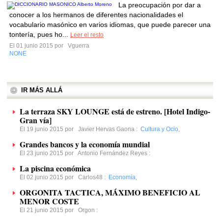
La preocupación por dar a
conocer a los hermanos de diferentes nacionalidades el
vocabulario masónico en varios idiomas, que puede parecer una
tontería, pues ho...
Leer el resto
El 01 junio 2015 por
Vguerra
NONE
IR MÁS ALLÁ
La terraza SKY LOUNGE está de estreno. [Hotel Indigo-
Gran vía]
El 19 junio 2015 por
Javier Hervas Gaona
:
Cultura y Ocio
,
Grandes bancos y la economía mundial
El 23 junio 2015 por
Antonio Fernández Reyes
:
La piscina económica
El 02 junio 2015 por
Carlos48
:
Economía
,
ORGONITA TACTICA, MÁXIMO BENEFICIO AL
MENOR COSTE
El 21 junio 2015 por
Orgon
: