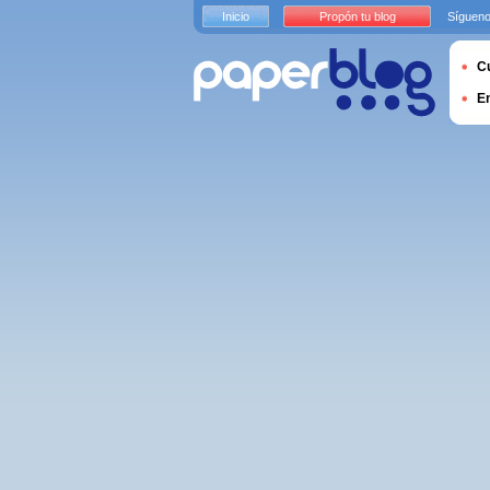
Inicio
Propón tu blog
Sígueno
Cu
E