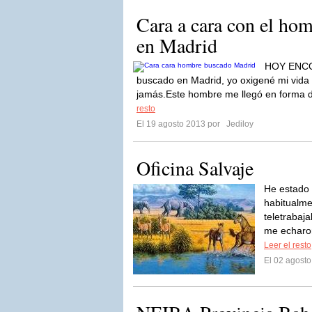
Cara a cara con el ho
en Madrid
HOY ENC
buscado en Madrid, yo oxigené mi vida y
jamás.Este hombre me llegó en forma de
resto
El 19 agosto 2013 por
Jediloy
Oficina Salvaje
He estado 
habitualme
teletrabaj
me echaron
Leer el resto
El 02 agost