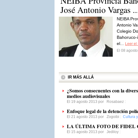
NEIBA Provincia Baho
José Antonio Vargas ..
NEIBA Prov
Antonio Va
Colegio Do
Bahoruco-
el...
Leer el 
El 08 agost
IR MÁS ALLÁ
¿Somos consecuentes con la diversi
medios audiovisuales
El 19 agosto 2013 por
Rosabaez
:
Enfoque legal de la detención polic
El 21 agosto 2013 por
Zogoibi
:
Cultura 
LA ÚLTIMA FOTO DE FIDEL
El 15 agosto 2013 por
Jediloy
: