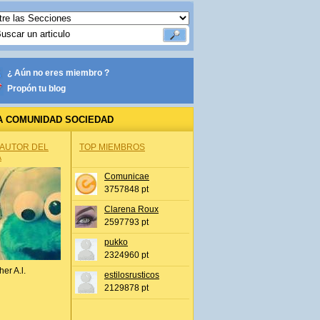
¿ Aún no eres miembro ?
Propón tu blog
A COMUNIDAD SOCIEDAD
 AUTOR DEL
TOP MIEMBROS
A
Comunicae
3757848 pt
Clarena Roux
2597793 pt
pukko
2324960 pt
her A.l.
estilosrusticos
2129878 pt