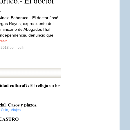
ruco.- El doctor
.
incia Bahoruco.- El doctor José
rgas Reyes, expresidente del
minicano de Abogados filial
independencia, denunció que
resto
o 2013 por
Luih
dad cultural?: El reflejo en los
ial. Casos y plazos.
y Ocio
,
Viajes
 CASTRO