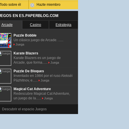
Todo sobre él
Hazte miembro
UEGOS EN ES.PAPERBLOG.COM
Arcade
Casino
Estrategia
Puzzle Bobble
Un clásico juego de Arcade. ......
Juega
Karate Blazers
Karate Blazers es un juego de
Arcade, que forma......
Juega
Puzzle De Bloques
Inventado en 1984 por el ruso Alekséi
Pázhitnov, e......
Juega
Magical Cat Adventure
Redescubre Magical Cat Adventure,
un juego de la......
Juega
Descubrir el espacio Juegos