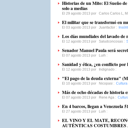
Historias de un Mito: El Sueño d
solo a medias
El 29 agosto 2013 por
Carlos Carlos L, 
El militar que se transformó en mu
El 03 agosto 2013 por
Juanfactor
:
Insóli
Los días mundiales del lavado de
El 12 agosto 2013 por
Saludconcosas
:
S
Senador Manuel Paula será secret
El 07 agosto 2013 por
Luih
:
Sanidad y ética, ¿en conflicto por l
El 12 agosto 2013 por
Indignado
:
"El pago de la deuda externa" (
El 10 agosto 2013 por
Nicopasi
:
Cultura
Más de ocho décadas de historia
El 07 agosto 2013 por
Rene Aga
:
Cultur
En 4 barcos, llegan a Venezuela 5
El 27 agosto 2013 por
Luih
:
EL VINO Y EL MATE, RECO
AUTÉNTICAS COSTUMBRES