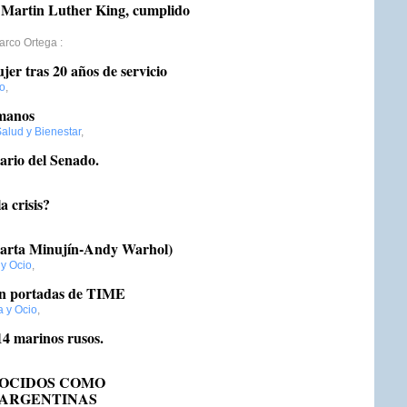
e Martin Luther King, cumplido
Marco Ortega
:
jer tras 20 años de servicio
to
,
 manos
alud y Bienestar
,
ario del Senado.
a crisis?
Marta Minujín-Andy Warhol)
 y Ocio
,
 en portadas de TIME
a y Ocio
,
14 marinos rusos.
NOCIDOS COMO
 ARGENTINAS