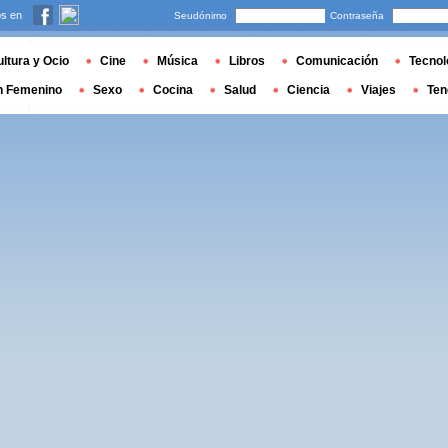
s en
Seudónimo
Contraseña
ltura y Ocio
Cine
Música
Libros
Comunicación
Tecnol
n Femenino
Sexo
Cocina
Salud
Ciencia
Viajes
Ten