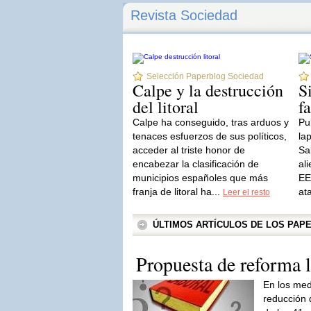
Revista Sociedad
Selección Paperblog Sociedad
Calpe y la destrucción
S
del litoral
f
Calpe ha conseguido, tras arduos y
Pu
tenaces esfuerzos de sus políticos,
la
acceder al triste honor de
Sa
encabezar la clasificación de
al
municipios españoles que más
EE
franja de litoral ha...
at
Leer el resto
ÚLTIMOS ARTÍCULOS DE LOS PA
Propuesta de reforma 
En los medi
reducción 