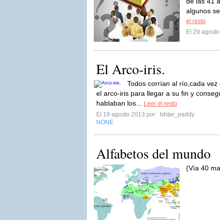
de las 41 
algunos se
el resto
El 29 agost
El Arco-iris.
Todos corrían al río,cada vez
el arco-iris para llegar a su fin y conse
hablaban los...
Leer el resto
El 19 agosto 2013 por
Ishtar_paddy
NONE
Alfabetos del mundo
(Vía 40 ma