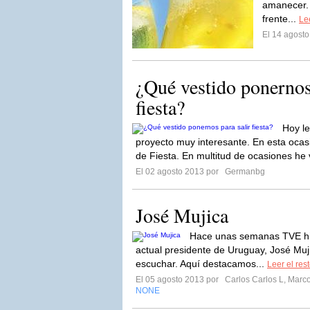
amanecer. 
frente...
Lee
El 14 agost
¿Qué vestido ponernos 
fiesta?
Hoy le
proyecto muy interesante. En esta ocasi
de Fiesta. En multitud de ocasiones he v
El 02 agosto 2013 por
Germanbg
José Mujica
Hace unas semanas TVE hiz
actual presidente de Uruguay, José Muj
escuchar. Aquí destacamos...
Leer el res
El 05 agosto 2013 por
Carlos Carlos L, Marc
NONE