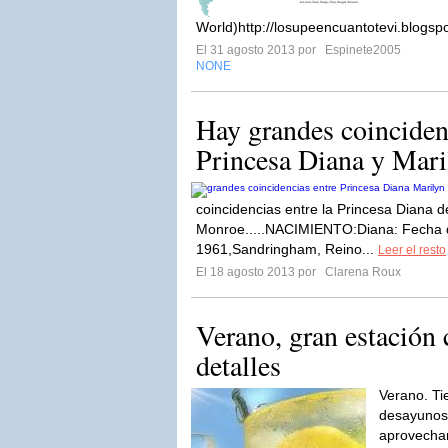
World)http://losupeencuantotevi.blogs
El 31 agosto 2013 por
Espinete2005
NONE
Hay grandes coincidenc
Princesa Diana y Mar
coincidencias entre la Princesa Diana d
Monroe.....NACIMIENTO:Diana: Fecha de
1961,Sandringham, Reino...
Leer el resto
El 18 agosto 2013 por
Clarena Roux
Verano, gran estación
detalles
Verano. Ti
desayunos 
aprovechar