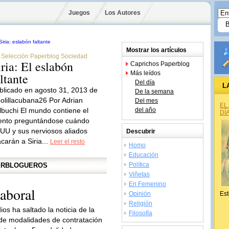
Juegos
Los Autores
Mostrar los artículos
Selección Paperblog Sociedad
iria: El eslabón
Caprichos Paperblog
Más leídos
altante
Del día
L
blicado en agosto 31, 2013 de
De la semana
polillacubana26 Por Adrian
Del mes
EL
lbuchi El mundo contiene el
del año
DÍ
iento preguntándose cuándo
UU y sus nerviosos aliados
Descubrir
acarán a Siria...
Leer el resto
Homo
Educación
Política
PERBLOGUEROS
Viñetas
En Femenino
laboral
Opinión
Est
Religión
os ha saltado la noticia de la
Filosofía
de modalidades de contratación