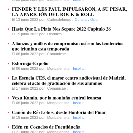
FENDER Y LES PAUL IMPULSARON, A SU PESAR,
LA APARICIÓN DEL ROCK & ROLL
El 13 junio 2022 por
Carlosdelriego
:
Cultura y Ocio
,
Hasta Que La Plata Nos Separe 2022 Capitulo 26
El 15 junio 2022 por
Dfornikto
:
Alianzas y anillos de compromiso: así son las tendencias
que triunfan esta temporada
El 08 junio 2022 por
Comunicae
:
Estorneja-Expolio
El 06 junio 2022 por
Monpalentina
:
Insólito
,
La Escuela CES, el mayor centro audiovisual de Madrid,
celebra el acto de graduación de sus alumnos
El 17 junio 2022 por
Comunicae
:
Vexu Kamin, por la montaña central leonesa
El 08 junio 2022 por
Monpalentina
:
Insólito
,
Cañón de Río Lobos, desde Hontoria del Pinar
El 18 junio 2022 por
Monpalentina
:
Insólito
,
Edén en Cozuelos de Fuentidueña
El 21 junio 2022 por
Monpalentina
:
Insólito
,