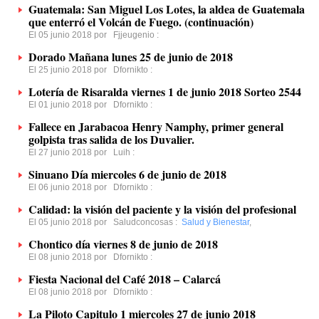
Guatemala: San Miguel Los Lotes, la aldea de Guatemala
que enterró el Volcán de Fuego. (continuación)
El 05 junio 2018 por
Fjjeugenio
:
Dorado Mañana lunes 25 de junio de 2018
El 25 junio 2018 por
Dfornikto
:
Lotería de Risaralda viernes 1 de junio 2018 Sorteo 2544
El 01 junio 2018 por
Dfornikto
:
Fallece en Jarabacoa Henry Namphy, primer general
golpista tras salida de los Duvalier.
El 27 junio 2018 por
Luih
:
Sinuano Día miercoles 6 de junio de 2018
El 06 junio 2018 por
Dfornikto
:
Calidad: la visión del paciente y la visión del profesional
El 05 junio 2018 por
Saludconcosas
:
Salud y Bienestar
,
Chontico día viernes 8 de junio de 2018
El 08 junio 2018 por
Dfornikto
:
Fiesta Nacional del Café 2018 – Calarcá
El 08 junio 2018 por
Dfornikto
:
La Piloto Capitulo 1 miercoles 27 de junio 2018