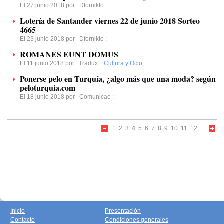
El 27 junio 2018 por
Dfornikto
:
Lotería de Santander viernes 22 de junio 2018 Sorteo
4665
El 23 junio 2018 por
Dfornikto
:
ROMANES EUNT DOMUS
El 11 junio 2018 por
Tradux
:
Cultura y Ocio
,
Ponerse pelo en Turquía, ¿algo más que una moda? según
peloturquia.com
El 18 junio 2018 por
Comunicae
:
1
2
3
4
5
6
7
8
9
10
11
12
...
Inicio
Presentación
Contacto
Condiciones generales