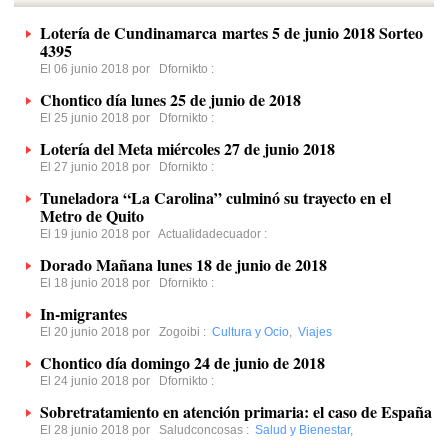
Lotería de Cundinamarca martes 5 de junio 2018 Sorteo
4395
El 06 junio 2018 por
Dfornikto
:
Chontico día lunes 25 de junio de 2018
El 25 junio 2018 por
Dfornikto
:
Lotería del Meta miércoles 27 de junio 2018
El 27 junio 2018 por
Dfornikto
:
Tuneladora “La Carolina” culminó su trayecto en el
Metro de Quito
El 19 junio 2018 por
Actualidadecuador
:
Dorado Mañana lunes 18 de junio de 2018
El 18 junio 2018 por
Dfornikto
:
In-migrantes
El 20 junio 2018 por
Zogoibi
:
Cultura y Ocio
,
Viajes
Chontico día domingo 24 de junio de 2018
El 24 junio 2018 por
Dfornikto
:
Sobretratamiento en atención primaria: el caso de España
El 28 junio 2018 por
Saludconcosas
:
Salud y Bienestar
,