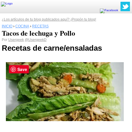
¿Los artículos de tu blog publicados aquí? ¡Propón tu blog!
INICIO
›
COCINA
›
RECETAS
Tacos de lechuga y Pollo
Por
Usergeek
@UsergeekD
Recetas de carne/ensaladas
Save