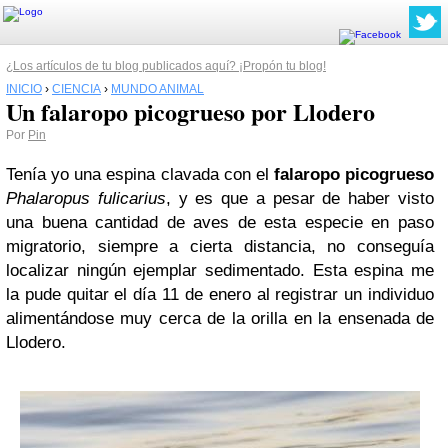
¿Los artículos de tu blog publicados aquí? ¡Propón tu blog!
INICIO
›
CIENCIA
›
MUNDO ANIMAL
Un falaropo picogrueso por Llodero
Por
Pin
Tenía yo una espina clavada con el
falaropo picogrueso
Phalaropus fulicarius
, y es que a pesar de haber visto
una buena cantidad de aves de esta especie en paso
migratorio, siempre a cierta distancia, no conseguía
localizar ningún ejemplar sedimentado. Esta espina me
la pude quitar el día 11 de enero al registrar un individuo
alimentándose muy cerca de la orilla en la ensenada de
Llodero.