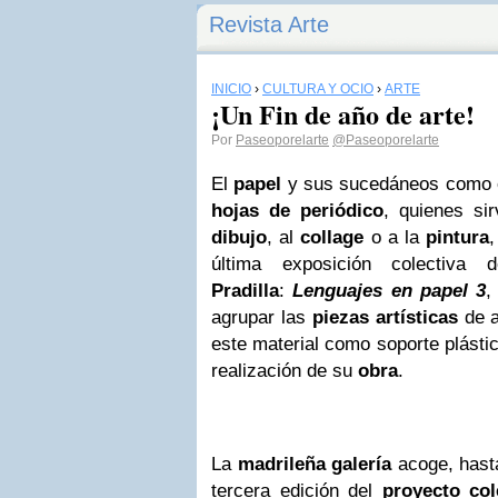
Revista Arte
INICIO
›
CULTURA Y OCIO
›
ARTE
¡Un Fin de año de arte!
Por
Paseoporelarte
@Paseoporelarte
El
papel
y sus sucedáneos como 
hojas de periódico
, quienes si
dibujo
, al
collage
o a la
pintura
,
última exposición colectiv
Pradilla
:
Lenguajes en papel 3
,
agrupar las
piezas artísticas
de a
este material como soporte plásti
realización de su
obra
.
La
madrileña galería
acoge, hasta
tercera edición del
proyecto col