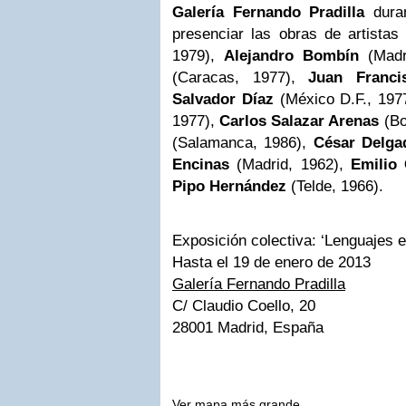
Galería Fernando Pradilla
duran
presenciar las obras de artista
1979),
Alejandro Bombín
(Madr
(Caracas, 1977),
Juan Franci
Salvador
Díaz
(México D.F., 197
1977),
Carlos Salazar Arenas
(Bo
(Salamanca, 1986),
César Delga
Encinas
(Madrid, 1962),
Emilio 
Pipo Hernández
(Telde, 1966).
Exposición colectiva: ‘Lenguajes e
Hasta el 19 de enero de 2013
Galería Fernando Pradilla
C/ Claudio Coello, 20
28001 Madrid, España
Ver mapa más grande