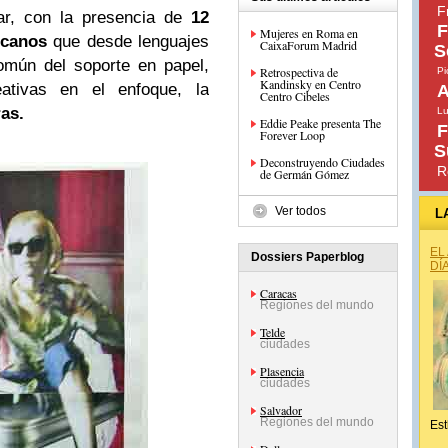
F
ar, con la presencia de
12
F
Mujeres en Roma en
icanos
que desde lenguajes
CaixaForum Madrid
S
omún del soporte en papel,
Retrospectiva de
Pi
Kandinsky en Centro
eativas en el enfoque, la
A
Centro Cibeles
as.
Lu
Eddie Peake presenta The
F
Forever Loop
S
Deconstruyendo Ciudades
R
de Germán Gómez
Ver todos
L
EL
Dossiers Paperblog
DÍ
Caracas
Regiones del mundo
Telde
ciudades
Plasencia
ciudades
Salvador
Regiones del mundo
Est