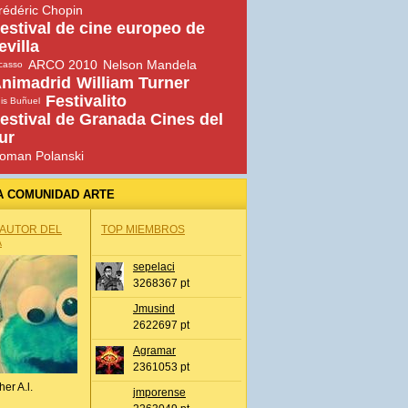
rédéric Chopin
estival de cine europeo de
evilla
ARCO 2010
Nelson Mandela
casso
nimadrid
William Turner
Festivalito
is Buñuel
estival de Granada Cines del
ur
oman Polanski
A COMUNIDAD ARTE
 AUTOR DEL
TOP MIEMBROS
A
sepelaci
3268367 pt
Jmusind
2622697 pt
Agramar
2361053 pt
her A.l.
jmporense