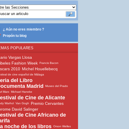
¿ Aún no eres miembro ?
Propón tu blog
EMAS POPULARES
ario Vargas Llosa
ibeles Fashion Week
Francis Bacon
scars 2010
Michel Houellebecq
stival de cine español de Málaga
eria del Libro
ocumenta Madrid
Museo del Prado
rl Marx
Michael Haneke
estival de Cine de Alicante
Premio Cervantes
dy Warhol
Van Gogh
erome David Salinger
estival de Cine Africano de
arifa
a noche de los libros
Orson Welles