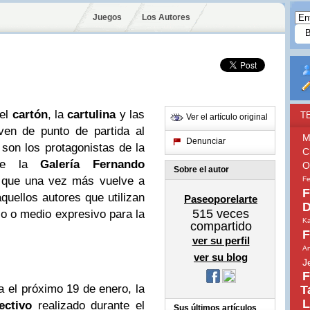
Juegos
Los Autores
el
cartón
, la
cartulina
y las
T
Ver el artículo original
rven de punto de partida al
M
Denunciar
 son los protagonistas de la
C
a de la
Galería Fernando
O
Sobre el autor
 que una vez más vuelve a
Fe
F
quellos autores que utilizan
Paseoporelarte
D
515
veces
co o medio expresivo para la
Ka
compartido
F
ver su perfil
An
ver su blog
J
F
 el próximo 19 de enero, la
T
L
ectivo
realizado durante el
Sus últimos artículos