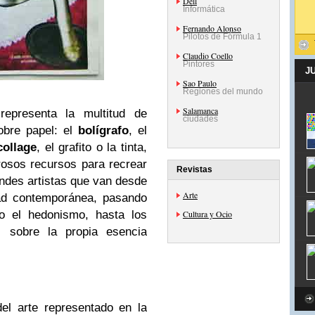
Dell
Informática
Fernando Alonso
Pilotos de Fórmula 1
Claudio Coello
Pintores
J
Sao Paulo
Regiones del mundo
Salamanca
epresenta la multitud de
ciudades
bre papel: el
bolígrafo
, el
collage
, el grafito o la tinta,
rosos recursos para recrear
Revistas
ndes artistas que van desde
Arte
dad contemporánea, pasando
 el hedonismo, hasta los
Cultura y Ocio
s sobre la propia esencia
del arte representado en la