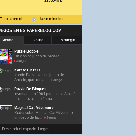
2263049 pt
Todo sobre él
Hazte miembro
UEGOS EN ES.PAPERBLOG.COM
Arcade
Casino
Estrategia
Puzzle Bobble
Un clásico juego de Arcade. ......
Juega
Karate Blazers
Karate Blazers es un juego de
Arcade, que forma......
Juega
Puzzle De Bloques
Inventado en 1984 por el ruso Alekséi
Pázhitnov, e......
Juega
Magical Cat Adventure
Redescubre Magical Cat Adventure,
un juego de la......
Juega
Descubrir el espacio Juegos