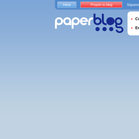
Inicio
Propón tu blog
Sígueno
Cu
E