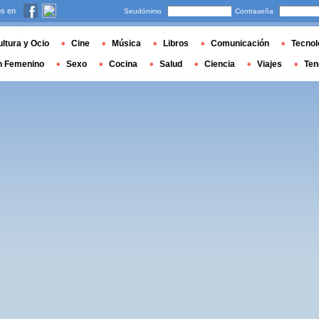
s en
Seudónimo
Contraseña
ltura y Ocio
Cine
Música
Libros
Comunicación
Tecnol
n Femenino
Sexo
Cocina
Salud
Ciencia
Viajes
Ten