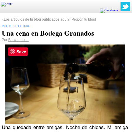
¿Los artículos de tu blog publicados aquí? ¡Propón tu blog!
INICIO
›
COCINA
Una cena en Bodega Granados
Por
Barcelonette
Save
Una quedada entre amigas. Noche de chicas. Mi amiga