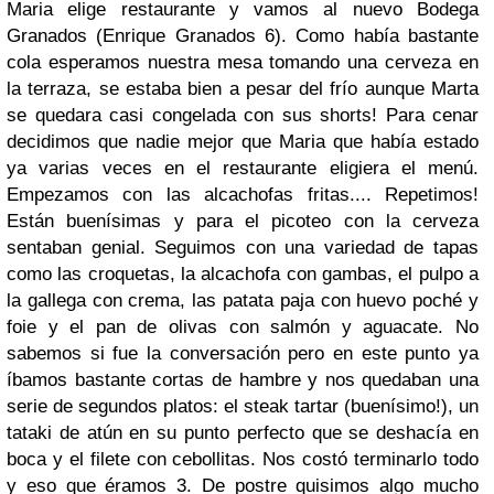
Maria elige restaurante y vamos al nuevo Bodega
Granados (Enrique Granados 6). Como había bastante
cola esperamos nuestra mesa tomando una cerveza en
la terraza, se estaba bien a pesar del frío aunque Marta
se quedara casi congelada con sus shorts! Para cenar
decidimos que nadie mejor que Maria que había estado
ya varias veces en el restaurante eligiera el menú.
Empezamos con las alcachofas fritas.... Repetimos!
Están buenísimas y para el picoteo con la cerveza
sentaban genial. Seguimos con una variedad de tapas
como las croquetas, la alcachofa con gambas, el pulpo a
la gallega con crema, las patata paja con huevo poché y
foie y el pan de olivas con salmón y aguacate. No
sabemos si fue la conversación pero en este punto ya
íbamos bastante cortas de hambre y nos quedaban una
serie de segundos platos: el steak tartar (buenísimo!), un
tataki de atún en su punto perfecto que se deshacía en
boca y el filete con cebollitas. Nos costó terminarlo todo
y eso que éramos 3. De postre quisimos algo mucho