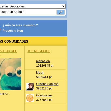
¿ Aún no eres miembro ?
Propón tu blog
AS COMUNIDADES
 AUTOR DEL
TOP MIEMBROS
A
martaelen
10126845 pt
Mesh
5629441 pt
Cristina Sanjosé
3902175 pt
her A.l.
Comunicae
3757848 pt