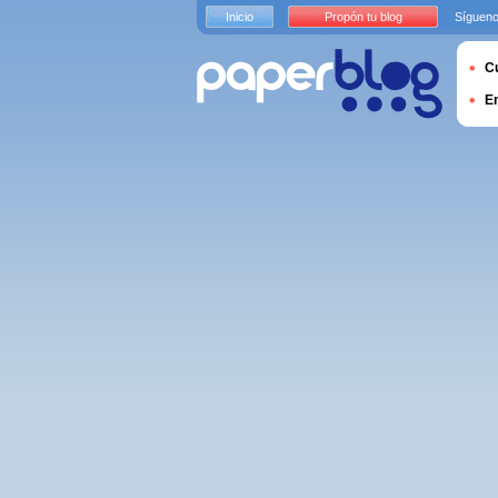
Inicio
Propón tu blog
Sígueno
Cu
E