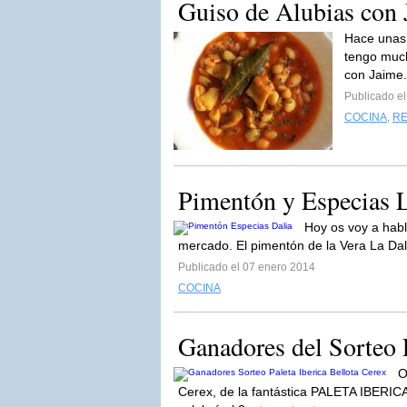
Guiso de Alubias con 
Hace unas 
tengo much
con Jaime
Publicado e
COCINA
,
RE
Pimentón y Especias L
Hoy os voy a hab
mercado. El pimentón de la Vera La Dal
Publicado el 07 enero 2014
COCINA
Ganadores del Sorteo P
O
Cerex, de la fantástica PALETA IBER