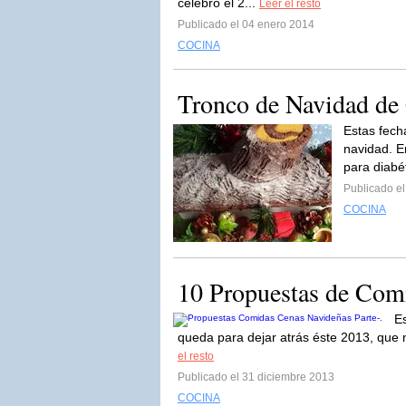
celebró el 2...
Leer el resto
Publicado el 04 enero 2014
COCINA
Tronco de Navidad de 
Estas fech
navidad. E
para diabé
Publicado e
COCINA
10 Propuestas de Comi
E
queda para dejar atrás éste 2013, que
el resto
Publicado el 31 diciembre 2013
COCINA