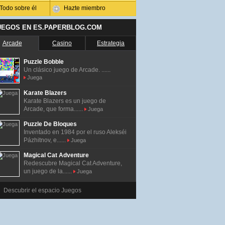
Todo sobre él
Hazte miembro
UEGOS EN ES.PAPERBLOG.COM
Arcade
Casino
Estrategia
Puzzle Bobble
Un clásico juego de Arcade. ......
Juega
Karate Blazers
Karate Blazers es un juego de
Arcade, que forma......
Juega
Puzzle De Bloques
Inventado en 1984 por el ruso Alekséi
Pázhitnov, e......
Juega
Magical Cat Adventure
Redescubre Magical Cat Adventure,
un juego de la......
Juega
Descubrir el espacio Juegos