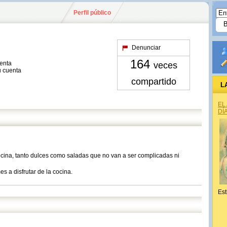
Perfil público
Denunciar
164
uenta
veces
u cuenta
compartido
L
EL
DÍ
cina, tanto dulces como saladas que no van a ser complicadas ni
es a disfrutar de la cocina.
Est