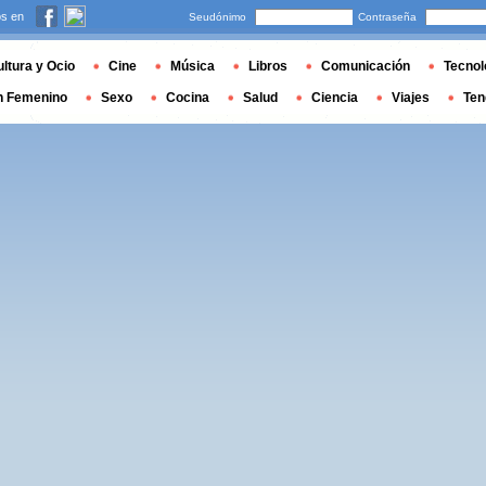
s en
Seudónimo
Contraseña
ltura y Ocio
Cine
Música
Libros
Comunicación
Tecnol
n Femenino
Sexo
Cocina
Salud
Ciencia
Viajes
Ten