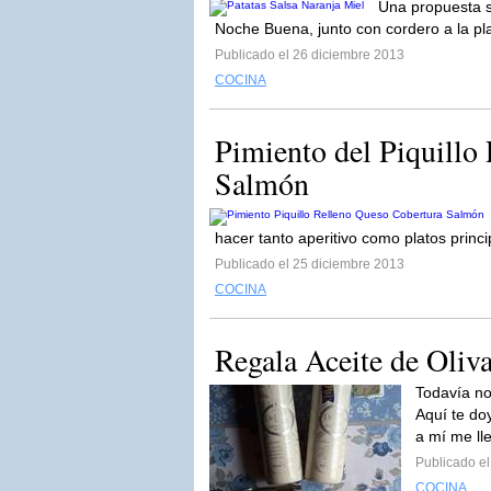
Una propuesta s
Noche Buena, junto con cordero a la pl
Publicado el 26 diciembre 2013
COCINA
Pimiento del Piquillo
Salmón
hacer tanto aperitivo como platos princi
Publicado el 25 diciembre 2013
COCINA
Regala Aceite de Oliv
Todavía n
Aquí te doy
a mí me ll
Publicado e
COCINA