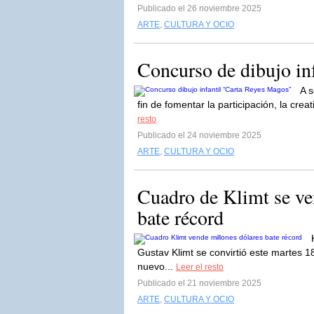
Publicado el 26 noviembre 2025
ARTE
,
CULTURA Y OCIO
Concurso de dibujo in
A s
fin de fomentar la participación, la cre
resto
Publicado el 24 noviembre 2025
ARTE
,
CULTURA Y OCIO
Cuadro de Klimt se ve
bate récord
Gustav Klimt se convirtió este martes 
nuevo...
Leer el resto
Publicado el 21 noviembre 2025
ARTE
,
CULTURA Y OCIO