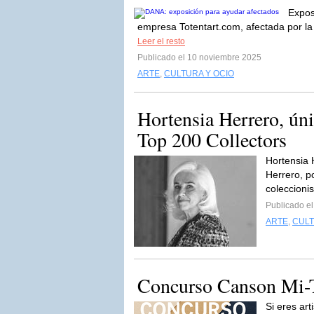
Expos
empresa Totentart.com, afectada por la
Leer el resto
Publicado el 10 noviembre 2025
ARTE
,
CULTURA Y OCIO
Hortensia Herrero, úni
Top 200 Collectors
Hortensia 
Herrero, p
coleccionis
Publicado e
ARTE
,
CULT
Concurso Canson Mi-T
Si eres ar