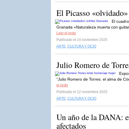
El Picasso «olvidado»
El cuadro
Granada «Naturaleza muerta con guitar
Leer el resto
Publicado el 14 noviembre 2025
ARTE
,
CULTURA Y OCIO
Julio Romero de Torre
Expos
“Julio Romero de Torres: el alma de Cór
el resto
Publicado el 12 noviembre 2025
ARTE
,
CULTURA Y OCIO
Un año de la DANA: ex
afectados