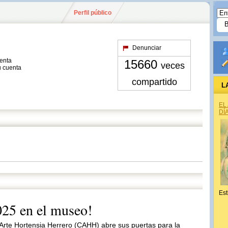
Perfil público
Denunciar
uenta
15660
veces
u cuenta
compartido
L
EL
DÍ
Est
025 en el museo!
 Arte Hortensia Herrero (CAHH) abre sus puertas para la