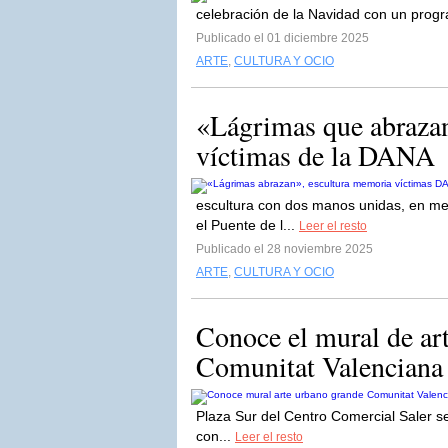
celebración de la Navidad con un progra
Publicado el 01 diciembre 2025
ARTE
,
CULTURA Y OCIO
«Lágrimas que abrazan
víctimas de la DANA
escultura con dos manos unidas, en mem
el Puente de l...
Leer el resto
Publicado el 28 noviembre 2025
ARTE
,
CULTURA Y OCIO
Conoce el mural de ar
Comunitat Valenciana
Plaza Sur del Centro Comercial Saler se
con...
Leer el resto