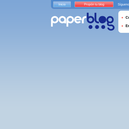
Inicio
Propón tu blog
Sígueno
Cu
E