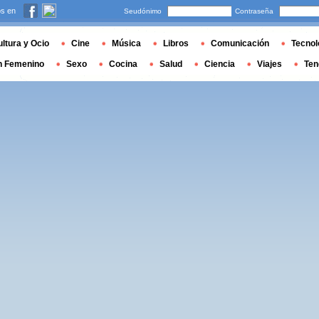
s en
Seudónimo
Contraseña
ltura y Ocio
Cine
Música
Libros
Comunicación
Tecnol
n Femenino
Sexo
Cocina
Salud
Ciencia
Viajes
Ten