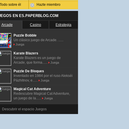
Todo sobre él
Hazte miembro
UEGOS EN ES.PAPERBLOG.COM
Arcade
Casino
Estrategia
Puzzle Bobble
Un clásico juego de Arcade. ......
Juega
Karate Blazers
Karate Blazers es un juego de
Arcade, que forma......
Juega
Puzzle De Bloques
Inventado en 1984 por el ruso Alekséi
Pázhitnov, e......
Juega
Magical Cat Adventure
Redescubre Magical Cat Adventure,
un juego de la......
Juega
Descubrir el espacio Juegos