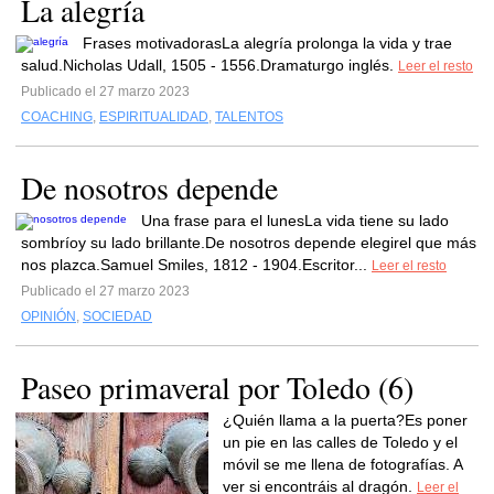
La alegría
Frases motivadorasLa alegría prolonga la vida y trae
salud.Nicholas Udall, 1505 - 1556.Dramaturgo inglés.
Leer el resto
Publicado el 27 marzo 2023
COACHING
,
ESPIRITUALIDAD
,
TALENTOS
De nosotros depende
Una frase para el lunesLa vida tiene su lado
sombríoy su lado brillante.De nosotros depende elegirel que más
nos plazca.Samuel Smiles, 1812 - 1904.Escritor...
Leer el resto
Publicado el 27 marzo 2023
OPINIÓN
,
SOCIEDAD
Paseo primaveral por Toledo (6)
¿Quién llama a la puerta?Es poner
un pie en las calles de Toledo y el
móvil se me llena de fotografías. A
ver si encontráis al dragón.
Leer el