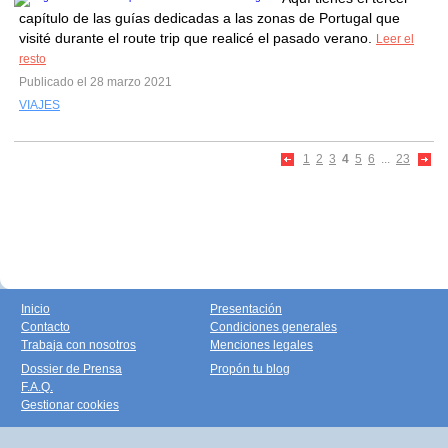
capítulo de las guías dedicadas a las zonas de Portugal que
visité durante el route trip que realicé el pasado verano.
Leer el
resto
Publicado el 28 marzo 2021
VIAJES
1
2
3
4
5
6
...
23
Inicio
Presentación
Contacto
Condiciones generales
Trabaja con nosotros
Menciones legales
Dossier de Prensa
Propón tu blog
F.A.Q.
Gestionar cookies